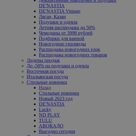
Декоративные наволочки и подушки
DE'NASTIA
DE'NASTIA Vintage
Ляган, Казан
Подушки и одеяла
Летняя распродажа до 50%
Чемоданы от 3998 рублей
Подборки для ванной
Новогодние гирлянды
Распродажа новогодних елок
Распродажа новогодних товаров
Лидеры продаж
До -50% на подушки и одеяла
Восточная посуда
Итальянская посуда
Стильные новинки
Назад
Стильные новинки
Новый 2023 год
DE'NASTIA
Lucky
ND PLAY
TULU
АВОКАДО
Выгодно сегодня