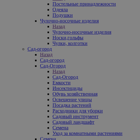
Постельные принадлежности
Одеяла
Подушки
Чулочно-носочные изделия
Назад
Чулочно-носочные изделия
Носки,гольфы
Чулки, колготки
Сад-огород
Назад
Сад-огород
Сад-Огород
Назад
Сад-Огород
Емкости
Инсектициды
Обувь хозяйственная
Освещение улицы
Посадка растений
Расходники для уборки
Садовый инструмент
Садовый ландшафт
Семена
Уход за комнатными растениями
Семена