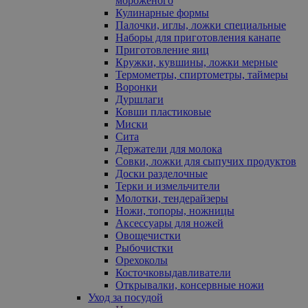
мороженого
Кулинарные формы
Палочки, иглы, ложки специальные
Наборы для приготовления канапе
Приготовление яиц
Кружки, кувшины, ложки мерные
Термометры, спиртометры, таймеры
Воронки
Дуршлаги
Ковши пластиковые
Миски
Сита
Держатели для молока
Совки, ложки для сыпучих продуктов
Доски разделочные
Терки и измельчители
Молотки, тендерайзеры
Ножи, топоры, ножницы
Аксессуары для ножей
Овощечистки
Рыбочистки
Орехоколы
Косточковыдавливатели
Открывалки, консервные ножи
Уход за посудой