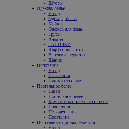
Шторы
Одежда, белье
Назад
Одежда, белье
Майки
Одежда для дома
Трусы
Халаты
ТАПОЧКИ
Шарфы, палантины
Варежки, перчатки
Шапки
Полотенца
Назад
Полотенца
Платки носовые
Постельное белье
Назад
Постельное белье
Комплекты постельного белья
Наволочки
Пододеяльник
Простыни
Постельные принадлежности
Назад