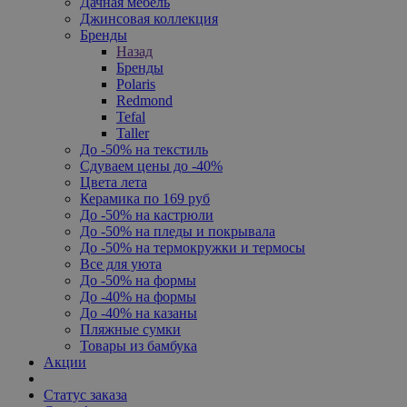
Дачная мебель
Джинсовая коллекция
Бренды
Назад
Бренды
Polaris
Redmond
Tefal
Taller
До -50% на текстиль
Сдуваем цены до -40%
Цвета лета
Керамика по 169 руб
До -50% на кастрюли
До -50% на пледы и покрывала
До -50% на термокружки и термосы
Все для уюта
До -50% на формы
До -40% на формы
До -40% на казаны
Пляжные сумки
Товары из бамбука
Акции
Статус заказа