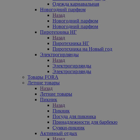
Одежда карнавальная
Новогодний парфюм
Назад
Новогодний парфюм
Новогодний парфюм
Пиротехника НГ
Назад
Пиротехника НГ
Пиротехника на Новый год
Электрогирлянды
Назад
Электрогирлянды
Электрогирлянды
Товары FORA
Летние товары
Назад
Летние товары
Пикник
Назад
Пикник
Посуда для пикника
Принадлежности для барбекю
Сумки-пикник
Активный отдых
Назад