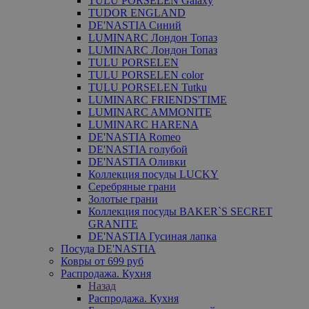
TULU PORSELEN Galaxy
TUDOR ENGLAND
DE'NASTIA Синий
LUMINARC Лондон Топаз
LUMINARC Лондон Топаз
TULU PORSELEN
TULU PORSELEN color
TULU PORSELEN Tutku
LUMINARC FRIENDS'TIME
LUMINARC AMMONITE
LUMINARC HARENA
DE'NASTIA Romeo
DE'NASTIA голубой
DE'NASTIA Оливки
Коллекция посуды LUCKY
Серебряные грани
Золотые грани
Коллекция посуды BAKER`S SECRET
GRANITE
DE'NASTIA Гусиная лапка
Посуда DE'NASTIA
Ковры от 699 руб
Распродажа. Кухня
Назад
Распродажа. Кухня