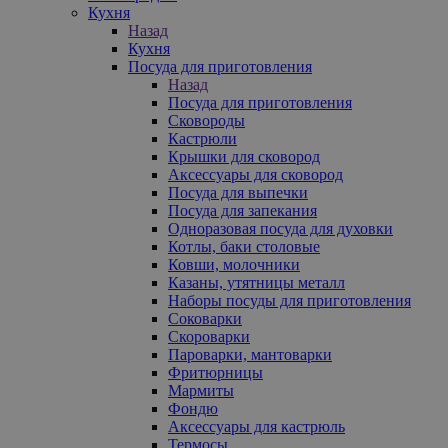
Кухня
Назад
Кухня
Посуда для приготовления
Назад
Посуда для приготовления
Сковороды
Кастрюли
Крышки для сковород
Аксессуары для сковород
Посуда для выпечки
Посуда для запекания
Одноразовая посуда для духовки
Котлы, баки столовые
Ковши, молочники
Казаны, утятницы металл
Наборы посуды для приготовления
Соковарки
Скороварки
Пароварки, мантоварки
Фритюрницы
Мармиты
Фондю
Аксессуары для кастрюль
Термосы