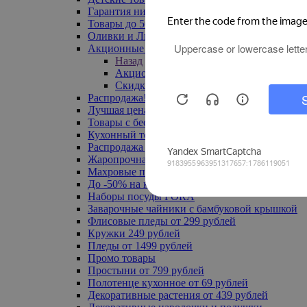
Гарантия низкой цены
Товары до 500 руб
Оливки и Лимоны
Акционные товары
Назад
Акционные товары
Скидка 20% по промокоду
Распродажа! Ульяновск до -70%
Лучшая цена
Товары с бесплатной доставкой
Кухонный текстиль
Распродажа до -50%
Жаропрочная посуда
Махровые полотенца
До -50% на ковры
Наборы посуды FORA
Заварочные чайники с бамбуковой крышкой
Флисовые пледы от 299 рублей
Кружки 249 рублей
Пледы от 1499 рублей
Промо товары
Простыни от 799 рублей
Полотенце кухонное от 69 рублей
Декоративные растения от 439 рублей