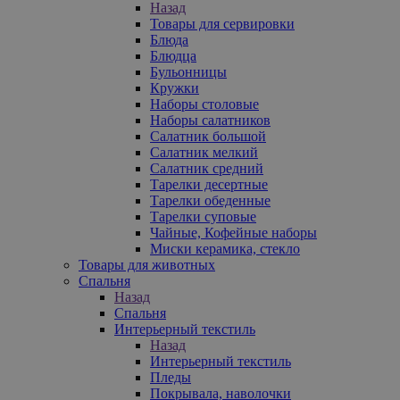
Назад
Товары для сервировки
Блюда
Блюдца
Бульонницы
Кружки
Наборы столовые
Наборы салатников
Салатник большой
Салатник мелкий
Салатник средний
Тарелки десертные
Тарелки обеденные
Тарелки суповые
Чайные, Кофейные наборы
Миски керамика, стекло
Товары для животных
Спальня
Назад
Спальня
Интерьерный текстиль
Назад
Интерьерный текстиль
Пледы
Покрывала, наволочки