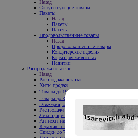
Назад
Сопутствующие товары
Пакеты
Назад
Пакеты
Пакеты
Продовольственные товары
Назад
Продовольственные товары
Кондитерские изделия
Корма для животных
Напитки
Распродажа остатков
Назад
Распродажа остатков
Хиты продаж
Товары до 199₽
Товары до 399₽
Этажерки, обувницы
Распродажа текстиля до -50%
Ликвидация до -70%
Антисептики
Керамика по 129 руб
Скидки до 70%
Детские товары