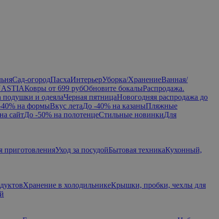
льня
Сад-огород
Пасха
Интерьер
Уборка/Хранение
Ванная/
NASTIA
Ковры от 699 руб
Обновите бокалы
Распродажа.
а подушки и одеяла
Черная пятница
Новогодняя распродажа до
-40% на формы
Вкус лета
До -40% на казаны
Пляжные
на сайт
До -50% на полотенце
Стильные новинки
Для
я приготовления
Уход за посудой
Бытовая техника
Кухонный,
одуктов
Хранение в холодильнике
Крышки, пробки, чехлы для
ий