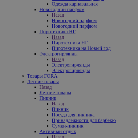
Одежда карнавальная
Новогодний парфюм
Назад
Новогодний парфюм
Новогодний парфюм
Пиротехника НГ
Назад
Пиротехника НГ
Пиротехника на Новый год
Электрогирлянды
Назад
Электрогирлянды
Электрогирлянды
Товары FORA
Летние товары
Назад
Летние товары
Пикник
Назад
Пикник
Посуда для пикника
Принадлежности для барбекю
Сумки-пикник
Активный отдых
Назад