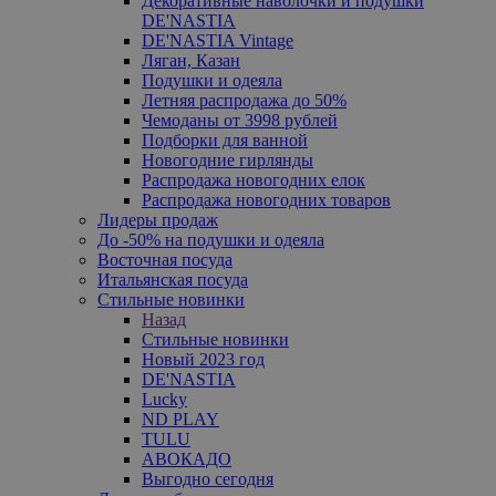
Декоративные наволочки и подушки
DE'NASTIA
DE'NASTIA Vintage
Ляган, Казан
Подушки и одеяла
Летняя распродажа до 50%
Чемоданы от 3998 рублей
Подборки для ванной
Новогодние гирлянды
Распродажа новогодних елок
Распродажа новогодних товаров
Лидеры продаж
До -50% на подушки и одеяла
Восточная посуда
Итальянская посуда
Стильные новинки
Назад
Стильные новинки
Новый 2023 год
DE'NASTIA
Lucky
ND PLAY
TULU
АВОКАДО
Выгодно сегодня