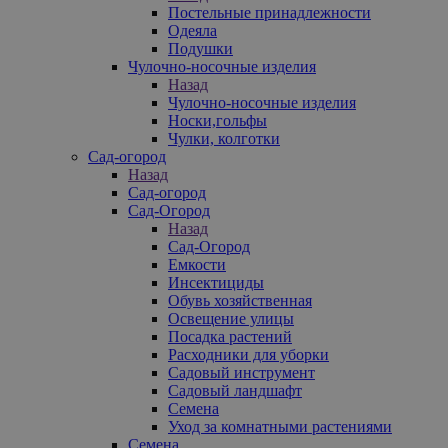
Постельные принадлежности
Одеяла
Подушки
Чулочно-носочные изделия
Назад
Чулочно-носочные изделия
Носки,гольфы
Чулки, колготки
Сад-огород
Назад
Сад-огород
Сад-Огород
Назад
Сад-Огород
Емкости
Инсектициды
Обувь хозяйственная
Освещение улицы
Посадка растений
Расходники для уборки
Садовый инструмент
Садовый ландшафт
Семена
Уход за комнатными растениями
Семена