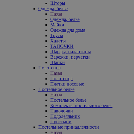
Шторы
Одежда, белье
Назад
Одежда, белье
Майки
Одежда для дома
Трусы
Халаты
ТАПОЧКИ
Шарфы, палантины
Варежки, перчатки
Шапки
Полотенца
Назад
Полотенца
Платки носовые
Постельное белье
Назад
Постельное белье
Комплекты постельного белья
Наволочки
Пододеяльник
Простыни
Постельные принадлежности
Назад