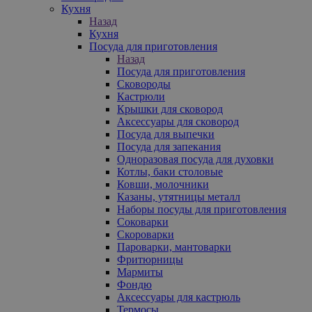
Кухня
Назад
Кухня
Посуда для приготовления
Назад
Посуда для приготовления
Сковороды
Кастрюли
Крышки для сковород
Аксессуары для сковород
Посуда для выпечки
Посуда для запекания
Одноразовая посуда для духовки
Котлы, баки столовые
Ковши, молочники
Казаны, утятницы металл
Наборы посуды для приготовления
Соковарки
Скороварки
Пароварки, мантоварки
Фритюрницы
Мармиты
Фондю
Аксессуары для кастрюль
Термосы