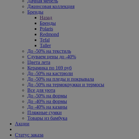
Дачная мебель
Джинсовая коллекция
Бренды
Назад
Бренды
Polaris
Redmond
Tefal
Taller
До -50% на текстиль
Сдуваем цены до -40%
Цвета лета
Керамика по 169 руб
До -50% на кастрюли
До -50% на пледы и покрывала
До -50% на термокружки и термосы
Все для уюта
До -50% на формы
До -40% на формы
До -40% на казаны
Пляжные сумки
Товары из бамбука
Акции
Статус заказа