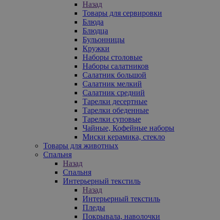
Назад
Товары для сервировки
Блюда
Блюдца
Бульонницы
Кружки
Наборы столовые
Наборы салатников
Салатник большой
Салатник мелкий
Салатник средний
Тарелки десертные
Тарелки обеденные
Тарелки суповые
Чайные, Кофейные наборы
Миски керамика, стекло
Товары для животных
Спальня
Назад
Спальня
Интерьерный текстиль
Назад
Интерьерный текстиль
Пледы
Покрывала, наволочки