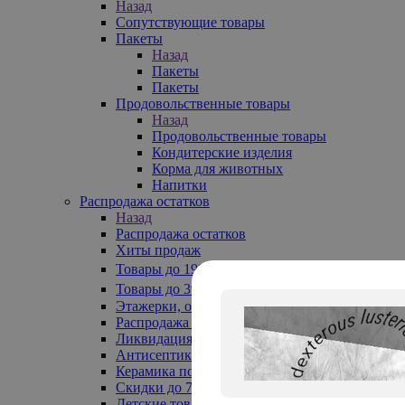
Назад
Сопутствующие товары
Пакеты
Назад
Пакеты
Пакеты
Продовольственные товары
Назад
Продовольственные товары
Кондитерские изделия
Корма для животных
Напитки
Распродажа остатков
Назад
Распродажа остатков
Хиты продаж
Товары до 199₽
Товары до 399₽
Этажерки, обувницы
Распродажа текстиля до -50%
Ликвидация до -70%
Антисептики
Керамика по 129 руб
Скидки до 70%
Детские товары