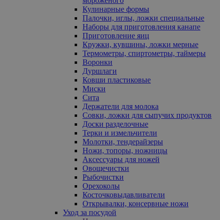
мороженого
Кулинарные формы
Палочки, иглы, ложки специальные
Наборы для приготовления канапе
Приготовление яиц
Кружки, кувшины, ложки мерные
Термометры, спиртометры, таймеры
Воронки
Дуршлаги
Ковши пластиковые
Миски
Сита
Держатели для молока
Совки, ложки для сыпучих продуктов
Доски разделочные
Терки и измельчители
Молотки, тендерайзеры
Ножи, топоры, ножницы
Аксессуары для ножей
Овощечистки
Рыбочистки
Орехоколы
Косточковыдавливатели
Открывалки, консервные ножи
Уход за посудой