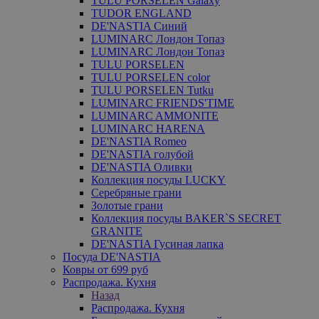
TULU PORSELEN Galaxy
TUDOR ENGLAND
DE'NASTIA Синий
LUMINARC Лондон Топаз
LUMINARC Лондон Топаз
TULU PORSELEN
TULU PORSELEN color
TULU PORSELEN Tutku
LUMINARC FRIENDS'TIME
LUMINARC AMMONITE
LUMINARC HARENA
DE'NASTIA Romeo
DE'NASTIA голубой
DE'NASTIA Оливки
Коллекция посуды LUCKY
Серебряные грани
Золотые грани
Коллекция посуды BAKER`S SECRET
GRANITE
DE'NASTIA Гусиная лапка
Посуда DE'NASTIA
Ковры от 699 руб
Распродажа. Кухня
Назад
Распродажа. Кухня