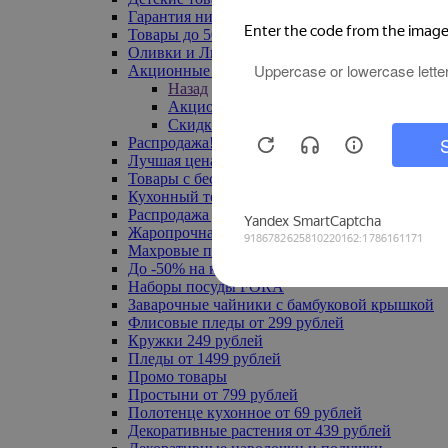
Гарантия низкой цены
Товары до 500 руб
Оливки и Лимоны
Акционные товары
Назад
Акционные товары
Скидка 20% по промокоду
Распродажа! Ульяновск до -70%
Лучшая цена
Товары с бесплатной доставкой
Кухонный текстиль
Распродажа до -50%
Жаропрочная посуда
Махровые полотенца
До -50% на ковры
Наборы посуды FORA
Заварочные чайники с бамбуковой крышкой
Флисовые пледы от 299 рублей
Кружки 249 рублей
Пледы от 1499 рублей
Промо товары
Простыни от 799 рублей
Полотенце кухонное от 69 рублей
Декоративные растения от 439 рублей