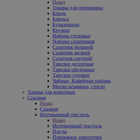
Назад
Товары для сервировки
Блюда
Блюдца
Бульонницы
Кружки
Наборы столовые
Наборы салатников
Салатник большой
Салатник мелкий
Салатник средний
Тарелки десертные
Тарелки обеденные
Тарелки суповые
Чайные, Кофейные наборы
Миски керамика, стекло
Товары для животных
Спальня
Назад
Спальня
Интерьерный текстиль
Назад
Интерьерный текстиль
Пледы
Покрывала, наволочки