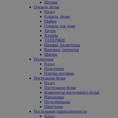
Шторы
Одежда, белье
Назад
Одежда, белье
Майки
Одежда для дома
Трусы
Халаты
ТАПОЧКИ
Шарфы, палантины
Варежки, перчатки
Шапки
Полотенца
Назад
Полотенца
Платки носовые
Постельное белье
Назад
Постельное белье
Комплекты постельного белья
Наволочки
Пододеяльник
Простыни
Постельные принадлежности
Назад