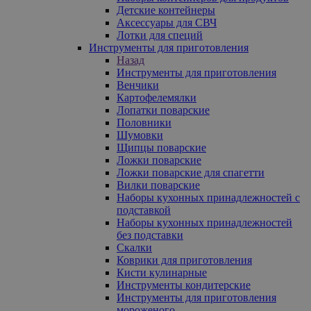
Детские контейнеры
Аксессуары для СВЧ
Лотки для специй
Инструменты для приготовления
Назад
Инструменты для приготовления
Венчики
Картофелемялки
Лопатки поварские
Половники
Шумовки
Щипцы поварские
Ложки поварские
Ложки поварские для спагетти
Вилки поварские
Наборы кухонных принадлежностей с
подставкой
Наборы кухонных принадлежностей
без подставки
Скалки
Коврики для приготовления
Кисти кулинарные
Инструменты кондитерские
Инструменты для приготовления
мороженого