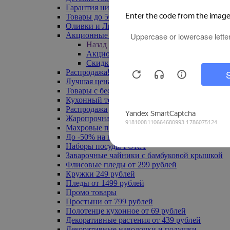
Гарантия низкой цены
Товары до 500 руб
Оливки и Лимоны
Акционные товары
Назад
Акционные товары
Скидка 20% по промокоду
Распродажа! Ульяновск до -70%
Лучшая цена
Товары с бесплатной доставкой
Кухонный текстиль
Распродажа до -50%
Жаропрочная посуда
Махровые полотенца
До -50% на ковры
Наборы посуды FORA
Заварочные чайники с бамбуковой крышкой
Флисовые пледы от 299 рублей
Кружки 249 рублей
Пледы от 1499 рублей
Промо товары
Простыни от 799 рублей
Полотенце кухонное от 69 рублей
Декоративные растения от 439 рублей
Декоративные наволочки и подушки