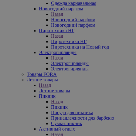
Одежда карнавальная
Новогодний парфюм
Назад
Новогодний парфюм
Новогодний парфюм
Пиротехника НГ
Назад
Пиротехника НГ
Пиротехника на Новый год
Электрогирлянды
Назад
Электрогирлянды
Электрогирлянды
Товары FORA
Летние товары
Назад
Летние товары
Пикник
Назад
Пикник
Посуда для пикника
Принадлежности для барбекю
Сумки-пикник
Активный отдых
Назад