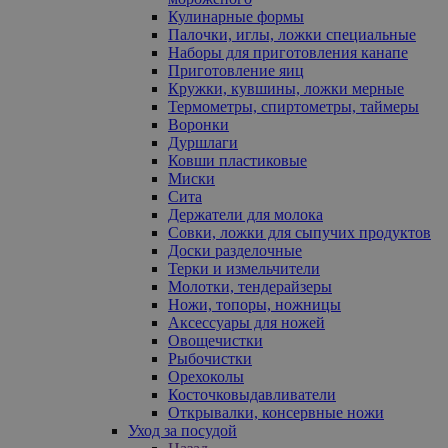
Кулинарные формы
Палочки, иглы, ложки специальные
Наборы для приготовления канапе
Приготовление яиц
Кружки, кувшины, ложки мерные
Термометры, спиртометры, таймеры
Воронки
Дуршлаги
Ковши пластиковые
Миски
Сита
Держатели для молока
Совки, ложки для сыпучих продуктов
Доски разделочные
Терки и измельчители
Молотки, тендерайзеры
Ножи, топоры, ножницы
Аксессуары для ножей
Овощечистки
Рыбочистки
Орехоколы
Косточковыдавливатели
Открывалки, консервные ножи
Уход за посудой