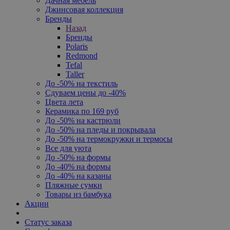
Дачная мебель
Джинсовая коллекция
Бренды
Назад
Бренды
Polaris
Redmond
Tefal
Taller
До -50% на текстиль
Сдуваем цены до -40%
Цвета лета
Керамика по 169 руб
До -50% на кастрюли
До -50% на пледы и покрывала
До -50% на термокружки и термосы
Все для уюта
До -50% на формы
До -40% на формы
До -40% на казаны
Пляжные сумки
Товары из бамбука
Акции
Статус заказа