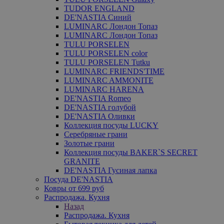
TUDOR ENGLAND
DE'NASTIA Синий
LUMINARC Лондон Топаз
LUMINARC Лондон Топаз
TULU PORSELEN
TULU PORSELEN color
TULU PORSELEN Tutku
LUMINARC FRIENDS'TIME
LUMINARC AMMONITE
LUMINARC HARENA
DE'NASTIA Romeo
DE'NASTIA голубой
DE'NASTIA Оливки
Коллекция посуды LUCKY
Серебряные грани
Золотые грани
Коллекция посуды BAKER`S SECRET
GRANITE
DE'NASTIA Гусиная лапка
Посуда DE'NASTIA
Ковры от 699 руб
Распродажа. Кухня
Назад
Распродажа. Кухня