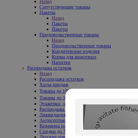
Назад
Сопутствующие товары
Пакеты
Назад
Пакеты
Пакеты
Продовольственные товары
Назад
Продовольственные товары
Кондитерские изделия
Корма для животных
Напитки
Распродажа остатков
Назад
Распродажа остатков
Хиты продаж
Товары до 199₽
Товары до 399₽
Этажерки, обувницы
Распродажа текстиля до -50%
Ликвидация до -70%
Антисептики
Керамика по 129 руб
Скидки до 70%
Детские товары