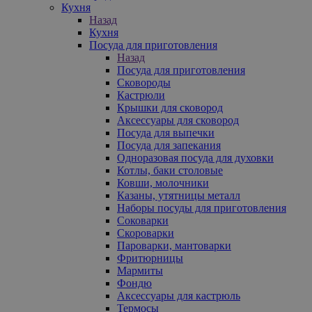
Кухня
Назад
Кухня
Посуда для приготовления
Назад
Посуда для приготовления
Сковороды
Кастрюли
Крышки для сковород
Аксессуары для сковород
Посуда для выпечки
Посуда для запекания
Одноразовая посуда для духовки
Котлы, баки столовые
Ковши, молочники
Казаны, утятницы металл
Наборы посуды для приготовления
Соковарки
Скороварки
Пароварки, мантоварки
Фритюрницы
Мармиты
Фондю
Аксессуары для кастрюль
Термосы