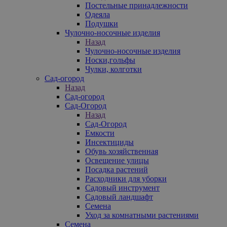
Постельные принадлежности
Одеяла
Подушки
Чулочно-носочные изделия
Назад
Чулочно-носочные изделия
Носки,гольфы
Чулки, колготки
Сад-огород
Назад
Сад-огород
Сад-Огород
Назад
Сад-Огород
Емкости
Инсектициды
Обувь хозяйственная
Освещение улицы
Посадка растений
Расходники для уборки
Садовый инструмент
Садовый ландшафт
Семена
Уход за комнатными растениями
Семена