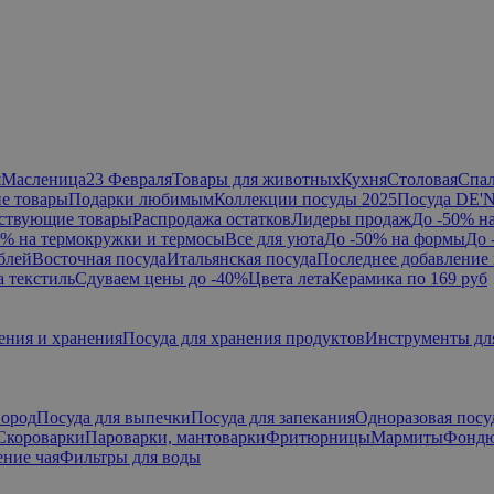
я
Масленица
23 Февраля
Товары для животных
Кухня
Столовая
Спа
е товары
Подарки любимым
Коллекции посуды 2025
Посуда DE'
ствующие товары
Распродажа остатков
Лидеры продаж
До -50% н
0% на термокружки и термосы
Все для уюта
До -50% на формы
До 
блей
Восточная посуда
Итальянская посуда
Последнее добавление 
а текстиль
Сдуваем цены до -40%
Цвета лета
Керамика по 169 руб
ения и хранения
Посуда для хранения продуктов
Инструменты дл
вород
Посуда для выпечки
Посуда для запекания
Одноразовая посу
Скороварки
Пароварки, мантоварки
Фритюрницы
Мармиты
Фонд
ние чая
Фильтры для воды