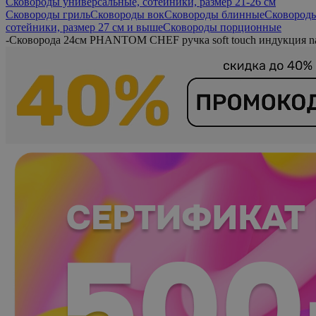
Сковороды универсальные, сотейники, размер 21-26 см
Сковороды гриль
Сковороды вок
Сковороды блинные
Сковороды
сотейники, размер 27 см и выше
Сковороды порционные
-
Сковорода 24см PHANTOM CHEF ручка soft touch индукция n