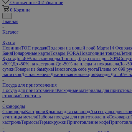
Отложенные
0
Избранное
0
Корзина
Главная
-
Каталог
-
Кухня
Новинки
ТОП продаж
Подарки на новый год
8 Марта
14 Феврал
Баня
Подарочные карты
Товары FORA
Новогодние товары
Летни
Кухня
До -40% на сковороды
Люстры, бра, споты до - 80%
Сопут
-50%
До -50% на кастрюли
До -50% на пледы и покрывала
До -5
сумки
Товары из бамбука
Нановогодь себе уюта
Пледы от 699 ру
напитков
Дачная мебель
Джинсовая коллекция
Бренды
До -50% н
-
Посуда для приготовления
Посуда для приготовления
Расходные материалы для приготовл
столовый текстиль
-
Сковороды
Сковороды
Кастрюли
Крышки для сковород
Аксессуары для ско
утятницы металл
Наборы посуды для приготовления
Соковарки
кастрюль
Термосы
Термокружки
Приготовление кофе
Приготовле
-