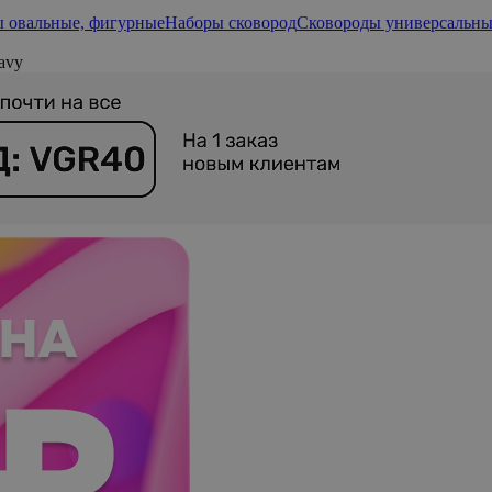
 овальные, фигурные
Наборы сковород
Сковороды универсальные
avy