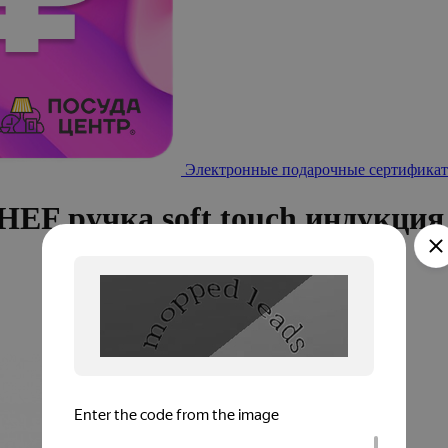
Электронные подарочные сертификат
F ручка soft touch индукция