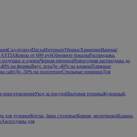
льня
Сад-огород
Пасха
Интерьер
Уборка/Хранение
Ванная/
NASTIA
Ковры от 699 руб
Обновите бокалы
Распродажа.
а подушки и одеяла
Черная пятница
Новогодняя распродажа до
-40% на формы
Вкус лета
До -40% на казаны
Пляжные
на сайт
До -50% на полотенце
Стильные новинки
Для
я приготовления
Уход за посудой
Бытовая техника
Кухонный,
да для духовки
Котлы, баки столовые
Ковши, молочники
Казаны,
ю
Аксессуары для