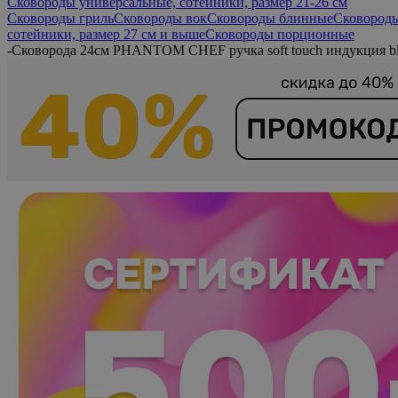
Сковороды универсальные, сотейники, размер 21-26 см
Сковороды гриль
Сковороды вок
Сковороды блинные
Сковороды
сотейники, размер 27 см и выше
Сковороды порционные
-
Сковорода 24см PHANTOM CHEF ручка soft touch индукция b