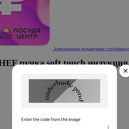
Электронные подарочные сертификат
F ручка soft touch индукция 