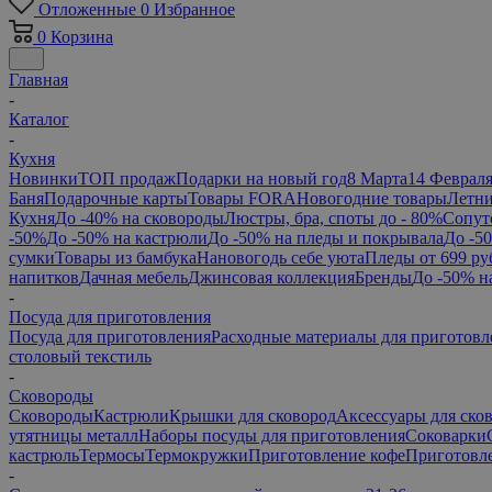
Отложенные
0
Избранное
0
Корзина
Главная
-
Каталог
-
Кухня
Новинки
ТОП продаж
Подарки на новый год
8 Марта
14 Феврал
Баня
Подарочные карты
Товары FORA
Новогодние товары
Летни
Кухня
До -40% на сковороды
Люстры, бра, споты до - 80%
Сопут
-50%
До -50% на кастрюли
До -50% на пледы и покрывала
До -5
сумки
Товары из бамбука
Нановогодь себе уюта
Пледы от 699 ру
напитков
Дачная мебель
Джинсовая коллекция
Бренды
До -50% н
-
Посуда для приготовления
Посуда для приготовления
Расходные материалы для приготовл
столовый текстиль
-
Сковороды
Сковороды
Кастрюли
Крышки для сковород
Аксессуары для ско
утятницы металл
Наборы посуды для приготовления
Соковарки
кастрюль
Термосы
Термокружки
Приготовление кофе
Приготовле
-