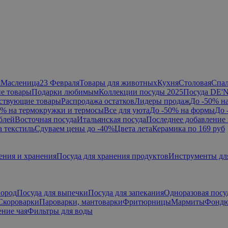
я
Масленица
23 Февраля
Товары для животных
Кухня
Столовая
Спа
е товары
Подарки любимым
Коллекции посуды 2025
Посуда DE'
ствующие товары
Распродажа остатков
Лидеры продаж
До -50% н
0% на термокружки и термосы
Все для уюта
До -50% на формы
До 
блей
Восточная посуда
Итальянская посуда
Последнее добавление 
а текстиль
Сдуваем цены до -40%
Цвета лета
Керамика по 169 руб
ения и хранения
Посуда для хранения продуктов
Инструменты дл
вород
Посуда для выпечки
Посуда для запекания
Одноразовая посу
Скороварки
Пароварки, мантоварки
Фритюрницы
Мармиты
Фонд
ние чая
Фильтры для воды