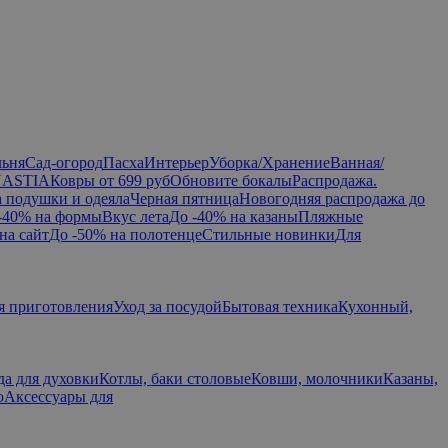
льня
Сад-огород
Пасха
Интерьер
Уборка/Хранение
Ванная/
NASTIA
Ковры от 699 руб
Обновите бокалы
Распродажа.
а подушки и одеяла
Черная пятница
Новогодняя распродажа до
-40% на формы
Вкус лета
До -40% на казаны
Пляжные
на сайт
До -50% на полотенце
Стильные новинки
Для
я приготовления
Уход за посудой
Бытовая техника
Кухонный,
да для духовки
Котлы, баки столовые
Ковши, молочники
Казаны,
ю
Аксессуары для