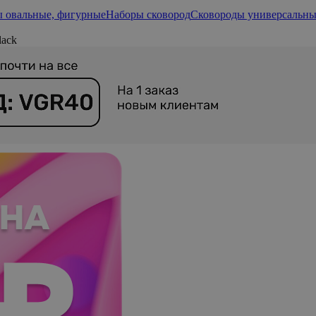
 овальные, фигурные
Наборы сковород
Сковороды универсальные
lack