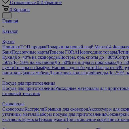
Отложенные
0
Избранное
0
Корзина
Главная
-
Каталог
-
Кухня
Новинки
ТОП продаж
Подарки на новый год
8 Марта
14 Феврал
Баня
Подарочные карты
Товары FORA
Новогодние товары
Летни
Кухня
До -40% на сковороды
Люстры, бра, споты до - 80%
Сопут
-50%
До -50% на кастрюли
До -50% на пледы и покрывала
До -5
сумки
Товары из бамбука
Нановогодь себе уюта
Пледы от 699 ру
напитков
Дачная мебель
Джинсовая коллекция
Бренды
До -50% н
-
Посуда для приготовления
Посуда для приготовления
Расходные материалы для приготовл
столовый текстиль
-
Сковороды
Сковороды
Кастрюли
Крышки для сковород
Аксессуары для ско
утятницы металл
Наборы посуды для приготовления
Соковарки
кастрюль
Термосы
Термокружки
Приготовление кофе
Приготовле
-