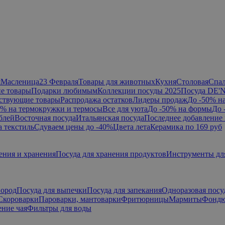
я
Масленица
23 Февраля
Товары для животных
Кухня
Столовая
Спа
е товары
Подарки любимым
Коллекции посуды 2025
Посуда DE'
ствующие товары
Распродажа остатков
Лидеры продаж
До -50% н
0% на термокружки и термосы
Все для уюта
До -50% на формы
До 
блей
Восточная посуда
Итальянская посуда
Последнее добавление 
а текстиль
Сдуваем цены до -40%
Цвета лета
Керамика по 169 руб
ения и хранения
Посуда для хранения продуктов
Инструменты дл
вород
Посуда для выпечки
Посуда для запекания
Одноразовая посу
Скороварки
Пароварки, мантоварки
Фритюрницы
Мармиты
Фонд
ние чая
Фильтры для воды