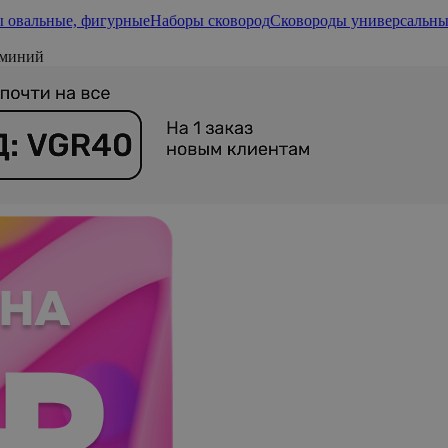
 овальные, фигурные
Наборы сковород
Сковороды универсальные
юминий