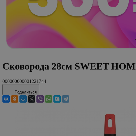
Сковорода 28см SWEET HOME
000000000001221744
Поделиться