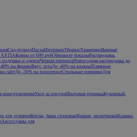
льня
Сад-огород
Пасха
Интерьер
Уборка/Хранение
Ванная/
NASTIA
Ковры от 699 руб
Обновите бокалы
Распродажа.
а подушки и одеяла
Черная пятница
Новогодняя распродажа до
-40% на формы
Вкус лета
До -40% на казаны
Пляжные
на сайт
До -50% на полотенце
Стильные новинки
Для
я приготовления
Уход за посудой
Бытовая техника
Кухонный,
да для духовки
Котлы, баки столовые
Ковши, молочники
Казаны,
ю
Аксессуары для