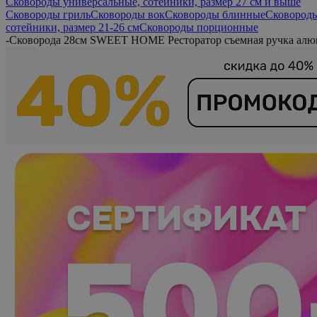
Сковороды универсальные, сотейники, размер 27 см и выше
Сковороды гриль
Сковороды вок
Сковороды блинные
Сковороды
сотейники, размер 21-26 см
Сковороды порционные
-
Сковорода 28см SWEET HOME Ресторатор съемная ручка ал