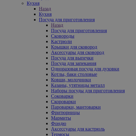
Кухня
Назад
Кухня
Посуда для приготовления
Назад
Посуда для приготовления
Сковороды
Кастрюли
Крышки для сковород
Аксессуары для сковород
Посуда для выпечки
Посуда для запекания
Одноразовая посуда для духовки
Котлы, баки столовые
Ковши, молочники
Казаны, утятницы металл
Наборы посуды для приготовления
Соковарки
Скороварки
Пароварки, мантоварки
Фритюрницы
Мармиты
Фондю
Аксессуары для кастрюль
Термосы