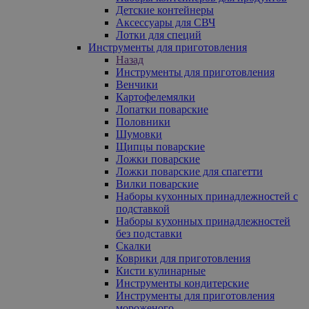
Детские контейнеры
Аксессуары для СВЧ
Лотки для специй
Инструменты для приготовления
Назад
Инструменты для приготовления
Венчики
Картофелемялки
Лопатки поварские
Половники
Шумовки
Щипцы поварские
Ложки поварские
Ложки поварские для спагетти
Вилки поварские
Наборы кухонных принадлежностей с
подставкой
Наборы кухонных принадлежностей
без подставки
Скалки
Коврики для приготовления
Кисти кулинарные
Инструменты кондитерские
Инструменты для приготовления
мороженого