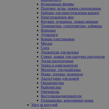
Кулинарные формы
Палочки, иглы, ложки специальные
Наборы для приготовления канапе
Приготовление яиц
Кружки, кувшины, ложки мерные
Термометры, спиртометры, таймеры
Воронки
Дуршлаги
Ковши пластиковые
Миски
Сита
Держатели для молока
Совки, ложки для сыпучих продуктов
Доски разделочные
Терки и измельчители
Молотки, тендерайзеры
Ножи, топоры, ножницы
Аксессуары для ножей
Овощечистки
Рыбочистки
Орехоколы
Косточковыдавливатели
Открывалки, консервные ножи
Уход за посудой