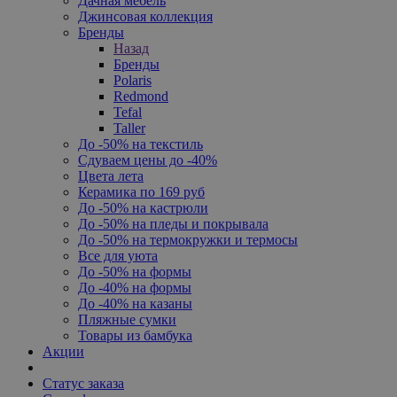
Дачная мебель
Джинсовая коллекция
Бренды
Назад
Бренды
Polaris
Redmond
Tefal
Taller
До -50% на текстиль
Сдуваем цены до -40%
Цвета лета
Керамика по 169 руб
До -50% на кастрюли
До -50% на пледы и покрывала
До -50% на термокружки и термосы
Все для уюта
До -50% на формы
До -40% на формы
До -40% на казаны
Пляжные сумки
Товары из бамбука
Акции
Статус заказа