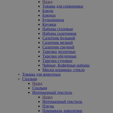
Назад
Товары для сервировки
Блюда
Блюдца
Бульонницы
Кружки
Наборы столовые
Наборы салатников
Салатник большой
Салатник мелкий
Салатник средний
Тарелки десертные
Тарелки обеденные
Тарелки суповые
Чайные, Кофейные наборы
Миски керамика, стекло
Товары для животных
Спальня
Назад
Спальня
Интерьерный текстиль
Назад
Интерьерный текстиль
Пледы
Покрывала, наволочки