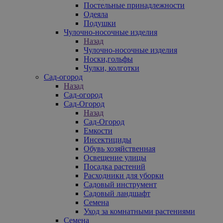
Постельные принадлежности
Одеяла
Подушки
Чулочно-носочные изделия
Назад
Чулочно-носочные изделия
Носки,гольфы
Чулки, колготки
Сад-огород
Назад
Сад-огород
Сад-Огород
Назад
Сад-Огород
Емкости
Инсектициды
Обувь хозяйственная
Освещение улицы
Посадка растений
Расходники для уборки
Садовый инструмент
Садовый ландшафт
Семена
Уход за комнатными растениями
Семена