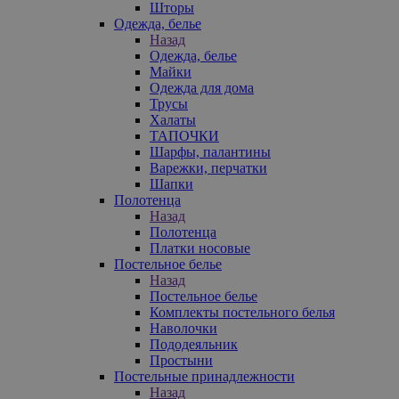
Шторы
Одежда, белье
Назад
Одежда, белье
Майки
Одежда для дома
Трусы
Халаты
ТАПОЧКИ
Шарфы, палантины
Варежки, перчатки
Шапки
Полотенца
Назад
Полотенца
Платки носовые
Постельное белье
Назад
Постельное белье
Комплекты постельного белья
Наволочки
Пододеяльник
Простыни
Постельные принадлежности
Назад