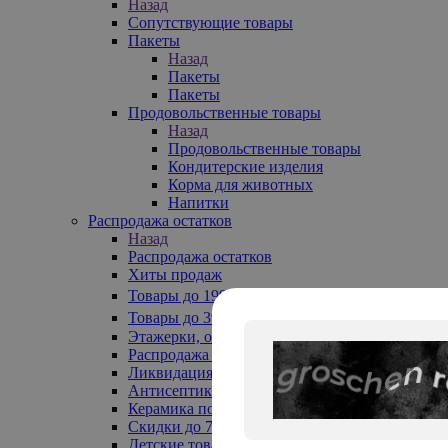
Назад
Сопутствующие товары
Пакеты
Назад
Пакеты
Пакеты
Продовольственные товары
Назад
Продовольственные товары
Кондитерские изделия
Корма для животных
Напитки
Распродажа остатков
Назад
Распродажа остатков
Хиты продаж
Товары до 199₽
Товары до 399₽
Этажерки, обувницы
Распродажа текстиля до -50%
Ликвидация до -70%
Антисептики
Керамика по 129 руб
Скидки до 70%
Детские товары