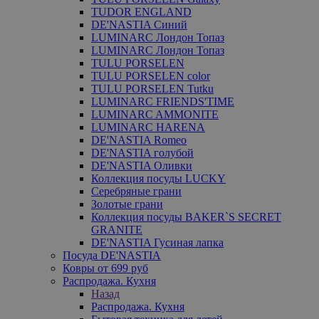
TUDOR ENGLAND
DE'NASTIA Синий
LUMINARC Лондон Топаз
LUMINARC Лондон Топаз
TULU PORSELEN
TULU PORSELEN color
TULU PORSELEN Tutku
LUMINARC FRIENDS'TIME
LUMINARC AMMONITE
LUMINARC HARENA
DE'NASTIA Romeo
DE'NASTIA голубой
DE'NASTIA Оливки
Коллекция посуды LUCKY
Серебряные грани
Золотые грани
Коллекция посуды BAKER`S SECRET
GRANITE
DE'NASTIA Гусиная лапка
Посуда DE'NASTIA
Ковры от 699 руб
Распродажа. Кухня
Назад
Распродажа. Кухня