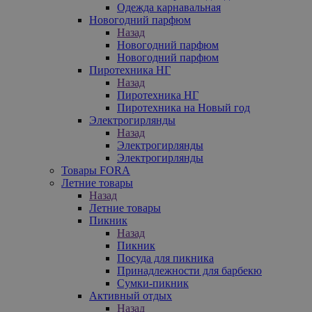
Одежда карнавальная
Новогодний парфюм
Назад
Новогодний парфюм
Новогодний парфюм
Пиротехника НГ
Назад
Пиротехника НГ
Пиротехника на Новый год
Электрогирлянды
Назад
Электрогирлянды
Электрогирлянды
Товары FORA
Летние товары
Назад
Летние товары
Пикник
Назад
Пикник
Посуда для пикника
Принадлежности для барбекю
Сумки-пикник
Активный отдых
Назад