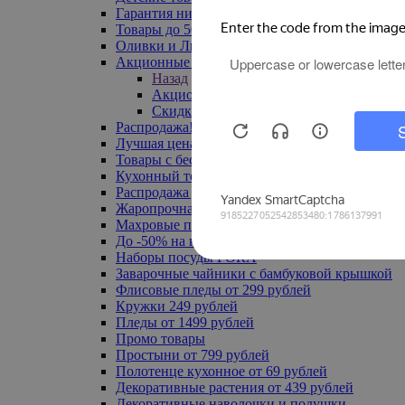
Гарантия низкой цены
Товары до 500 руб
Оливки и Лимоны
Акционные товары
Назад
Акционные товары
Скидка 20% по промокоду
Распродажа! Ульяновск до -70%
Лучшая цена
Товары с бесплатной доставкой
Кухонный текстиль
Распродажа до -50%
Жаропрочная посуда
Махровые полотенца
До -50% на ковры
Наборы посуды FORA
Заварочные чайники с бамбуковой крышкой
Флисовые пледы от 299 рублей
Кружки 249 рублей
Пледы от 1499 рублей
Промо товары
Простыни от 799 рублей
Полотенце кухонное от 69 рублей
Декоративные растения от 439 рублей
Декоративные наволочки и подушки