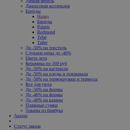
Дачная мебель
Джинсовая коллекция
Бренды
Назад
Бренды
Polaris
Redmond
Tefal
Taller
До -50% на текстиль
Сдуваем цены до -40%
Цвета лета
Керамика по 169 руб
До -50% на кастрюли
До -50% на пледы и покрывала
До -50% на термокружки и термосы
Все для уюта
До -50% на формы
До -40% на формы
До -40% на казаны
Пляжные сумки
Товары из бамбука
Акции
Статус заказа