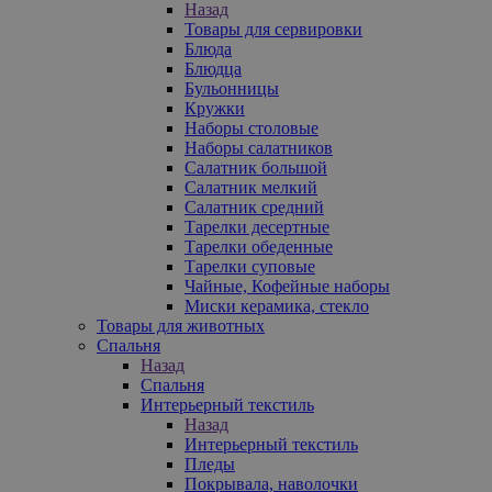
Назад
Товары для сервировки
Блюда
Блюдца
Бульонницы
Кружки
Наборы столовые
Наборы салатников
Салатник большой
Салатник мелкий
Салатник средний
Тарелки десертные
Тарелки обеденные
Тарелки суповые
Чайные, Кофейные наборы
Миски керамика, стекло
Товары для животных
Спальня
Назад
Спальня
Интерьерный текстиль
Назад
Интерьерный текстиль
Пледы
Покрывала, наволочки