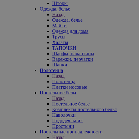
Шторы
Одежда, белье
Назад
Одежда, белье
Майки
Одежда для дома
Трусы
Халаты
ТАПОЧКИ
Шарфы, палантины
Варежки, перчатки
Шапки
Полотенца
Назад
Полотенца
Платки носовые
Постельное белье
Назад
Постельное белье
Комплекты постельного белья
Наволочки
Пододеяльник
Простыни
Постельные принадлежности
Назад