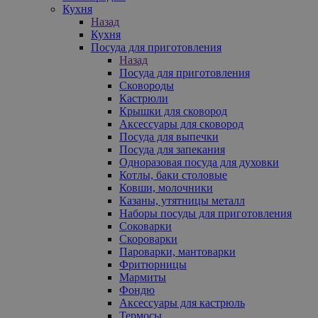
Кухня
Назад
Кухня
Посуда для приготовления
Назад
Посуда для приготовления
Сковороды
Кастрюли
Крышки для сковород
Аксессуары для сковород
Посуда для выпечки
Посуда для запекания
Одноразовая посуда для духовки
Котлы, баки столовые
Ковши, молочники
Казаны, утятницы металл
Наборы посуды для приготовления
Соковарки
Скороварки
Пароварки, мантоварки
Фритюрницы
Мармиты
Фондю
Аксессуары для кастрюль
Термосы