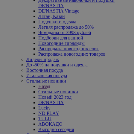
Декоративные наволочки и подушки
DE'NASTIA
DE'NASTIA Vintage
Ляган, Казан
Подушки и одеяла
Летняя распродажа до 50%
Чемоданы от 3998 рублей
Подборки для ванной
Новогодние гирлянды
Распродажа новогодних елок
Распродажа новогодних товаров
Лидеры продаж
До -50% на подушки и одеяла
Восточная посуда
Итальянская посуда
Стильные новинки
Назад
Стильные новинки
Новый 2023 год
DE'NASTIA
Lucky
ND PLAY
TULU
АВОКАДО
Выгодно сегодня