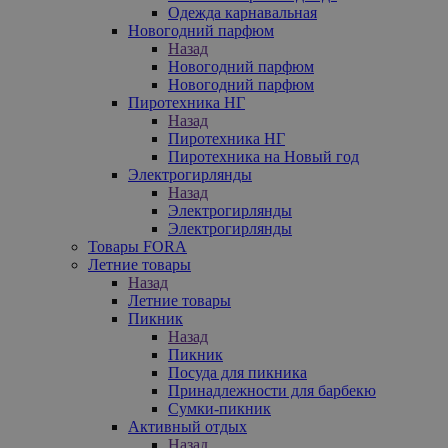
Одежда карнавальная
Новогодний парфюм
Назад
Новогодний парфюм
Новогодний парфюм
Пиротехника НГ
Назад
Пиротехника НГ
Пиротехника на Новый год
Электрогирлянды
Назад
Электрогирлянды
Электрогирлянды
Товары FORA
Летние товары
Назад
Летние товары
Пикник
Назад
Пикник
Посуда для пикника
Принадлежности для барбекю
Сумки-пикник
Активный отдых
Назад