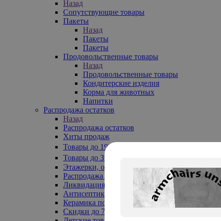
Назад
Сопутствующие товары
Пакеты
Назад
Пакеты
Пакеты
Продовольственные товары
Назад
Продовольственные товары
Кондитерские изделия
Корма для животных
Напитки
Распродажа остатков
Назад
Распродажа остатков
Хиты продаж
Товары до 199₽
Товары до 399₽
Этажерки, обувницы
Распродажа текстиля до -50%
Ликвидация до -70%
Антисептики
Керамика по 129 руб
Скидки до 70%
Детские товары