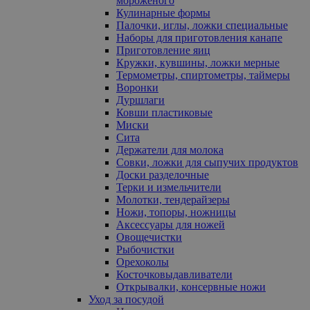
мороженого
Кулинарные формы
Палочки, иглы, ложки специальные
Наборы для приготовления канапе
Приготовление яиц
Кружки, кувшины, ложки мерные
Термометры, спиртометры, таймеры
Воронки
Дуршлаги
Ковши пластиковые
Миски
Сита
Держатели для молока
Совки, ложки для сыпучих продуктов
Доски разделочные
Терки и измельчители
Молотки, тендерайзеры
Ножи, топоры, ножницы
Аксессуары для ножей
Овощечистки
Рыбочистки
Орехоколы
Косточковыдавливатели
Открывалки, консервные ножи
Уход за посудой