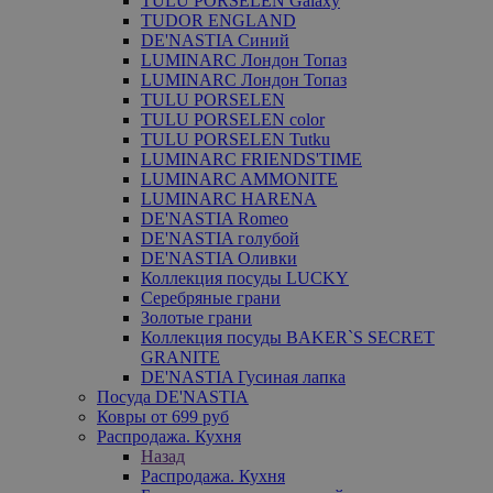
TULU PORSELEN Galaxy
TUDOR ENGLAND
DE'NASTIA Синий
LUMINARC Лондон Топаз
LUMINARC Лондон Топаз
TULU PORSELEN
TULU PORSELEN color
TULU PORSELEN Tutku
LUMINARC FRIENDS'TIME
LUMINARC AMMONITE
LUMINARC HARENA
DE'NASTIA Romeo
DE'NASTIA голубой
DE'NASTIA Оливки
Коллекция посуды LUCKY
Серебряные грани
Золотые грани
Коллекция посуды BAKER`S SECRET
GRANITE
DE'NASTIA Гусиная лапка
Посуда DE'NASTIA
Ковры от 699 руб
Распродажа. Кухня
Назад
Распродажа. Кухня