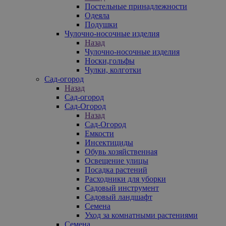
Постельные принадлежности
Одеяла
Подушки
Чулочно-носочные изделия
Назад
Чулочно-носочные изделия
Носки,гольфы
Чулки, колготки
Сад-огород
Назад
Сад-огород
Сад-Огород
Назад
Сад-Огород
Емкости
Инсектициды
Обувь хозяйственная
Освещение улицы
Посадка растений
Расходники для уборки
Садовый инструмент
Садовый ландшафт
Семена
Уход за комнатными растениями
Семена