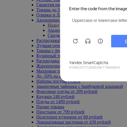
Гарантия низкой цены
Товары до 500 руб
Оливки и Лимоны
Акционные товары
Назад
Акционные товары
Скидка 20% по промокоду
Распродажа! Ульяновск до -70%
Лучшая цена
Товары с бесплатной доставкой
Кухонный текстиль
Распродажа до -50%
Жаропрочная посуда
Махровые полотенца
До -50% на ковры
Наборы посуды FORA
Заварочные чайники с бамбуковой крышкой
Флисовые пледы от 299 рублей
Кружки 249 рублей
Пледы от 1499 рублей
Промо товары
Простыни от 799 рублей
Полотенце кухонное от 69 рублей
Декоративные растения от 439 рублей