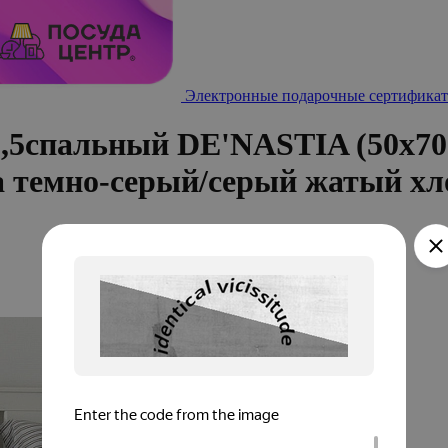
Электронные подарочные сертификат
1,5спальный DE'NASTIA (50x70
а темно-серый/серый жатый хл