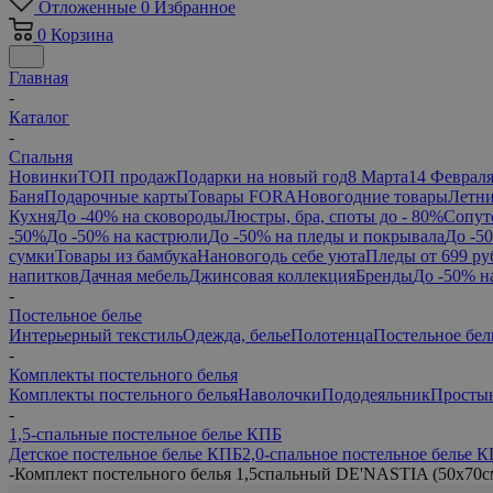
Отложенные
0
Избранное
0
Корзина
Главная
-
Каталог
-
Спальня
Новинки
ТОП продаж
Подарки на новый год
8 Марта
14 Феврал
Баня
Подарочные карты
Товары FORA
Новогодние товары
Летни
Кухня
До -40% на сковороды
Люстры, бра, споты до - 80%
Сопут
-50%
До -50% на кастрюли
До -50% на пледы и покрывала
До -5
сумки
Товары из бамбука
Нановогодь себе уюта
Пледы от 699 ру
напитков
Дачная мебель
Джинсовая коллекция
Бренды
До -50% н
-
Постельное белье
Интерьерный текстиль
Одежда, белье
Полотенца
Постельное бел
-
Комплекты постельного белья
Комплекты постельного белья
Наволочки
Пододеяльник
Просты
-
1,5-спальные постельное белье КПБ
Детское постельное белье КПБ
2,0-спальное постельное белье 
-
Комплект постельного белья 1,5спальный DE'NASTIA (50x70с