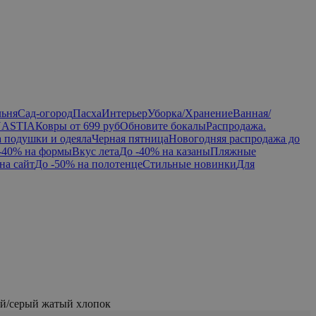
льня
Сад-огород
Пасха
Интерьер
Уборка/Хранение
Ванная/
NASTIA
Ковры от 699 руб
Обновите бокалы
Распродажа.
а подушки и одеяла
Черная пятница
Новогодняя распродажа до
-40% на формы
Вкус лета
До -40% на казаны
Пляжные
на сайт
До -50% на полотенце
Стильные новинки
Для
ый/серый жатый хлопок