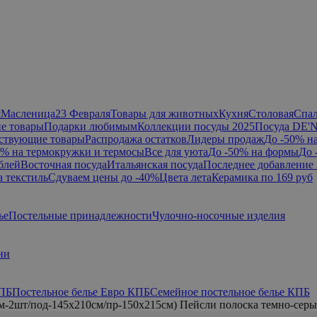
я
Масленица
23 Февраля
Товары для животных
Кухня
Столовая
Спа
е товары
Подарки любимым
Коллекции посуды 2025
Посуда DE'
ствующие товары
Распродажа остатков
Лидеры продаж
До -50% н
0% на термокружки и термосы
Все для уюта
До -50% на формы
До 
блей
Восточная посуда
Итальянская посуда
Последнее добавление 
а текстиль
Сдуваем цены до -40%
Цвета лета
Керамика по 169 руб
ье
Постельные принадлежности
Чулочно-носочные изделия
ни
КПБ
Постельное белье Евро КПБ
Семейное постельное белье КПБ
м-2шт/под-145x210см/пр-150x215см) Пейсли полоска темно-сер