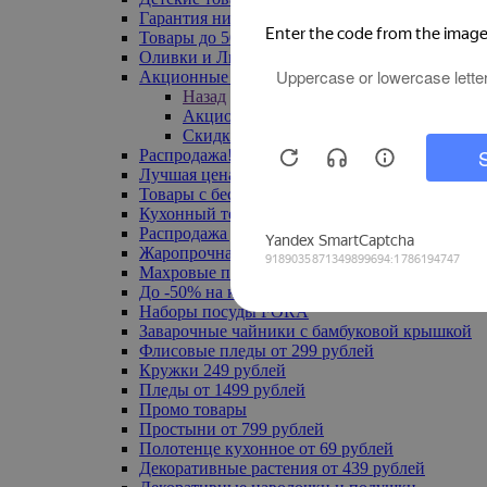
Гарантия низкой цены
Товары до 500 руб
Оливки и Лимоны
Акционные товары
Назад
Акционные товары
Скидка 20% по промокоду
Распродажа! Ульяновск до -70%
Лучшая цена
Товары с бесплатной доставкой
Кухонный текстиль
Распродажа до -50%
Жаропрочная посуда
Махровые полотенца
До -50% на ковры
Наборы посуды FORA
Заварочные чайники с бамбуковой крышкой
Флисовые пледы от 299 рублей
Кружки 249 рублей
Пледы от 1499 рублей
Промо товары
Простыни от 799 рублей
Полотенце кухонное от 69 рублей
Декоративные растения от 439 рублей