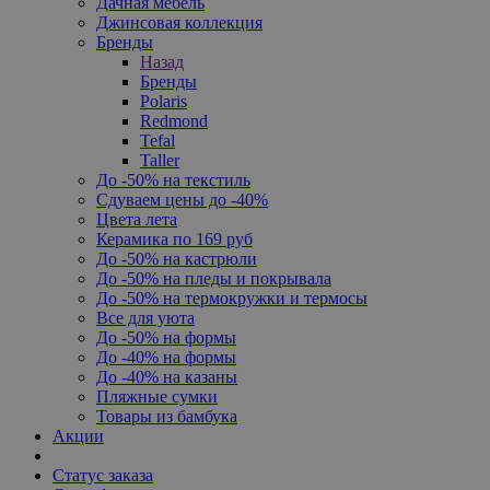
Дачная мебель
Джинсовая коллекция
Бренды
Назад
Бренды
Polaris
Redmond
Tefal
Taller
До -50% на текстиль
Сдуваем цены до -40%
Цвета лета
Керамика по 169 руб
До -50% на кастрюли
До -50% на пледы и покрывала
До -50% на термокружки и термосы
Все для уюта
До -50% на формы
До -40% на формы
До -40% на казаны
Пляжные сумки
Товары из бамбука
Акции
Статус заказа