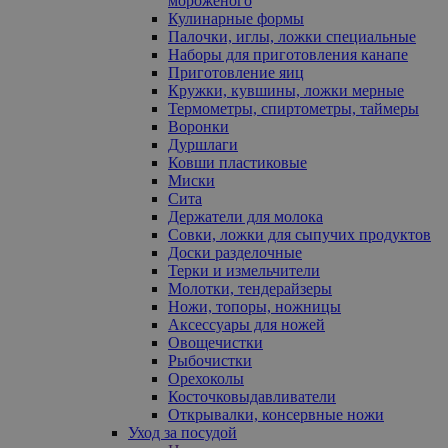
мороженого
Кулинарные формы
Палочки, иглы, ложки специальные
Наборы для приготовления канапе
Приготовление яиц
Кружки, кувшины, ложки мерные
Термометры, спиртометры, таймеры
Воронки
Дуршлаги
Ковши пластиковые
Миски
Сита
Держатели для молока
Совки, ложки для сыпучих продуктов
Доски разделочные
Терки и измельчители
Молотки, тендерайзеры
Ножи, топоры, ножницы
Аксессуары для ножей
Овощечистки
Рыбочистки
Орехоколы
Косточковыдавливатели
Открывалки, консервные ножи
Уход за посудой