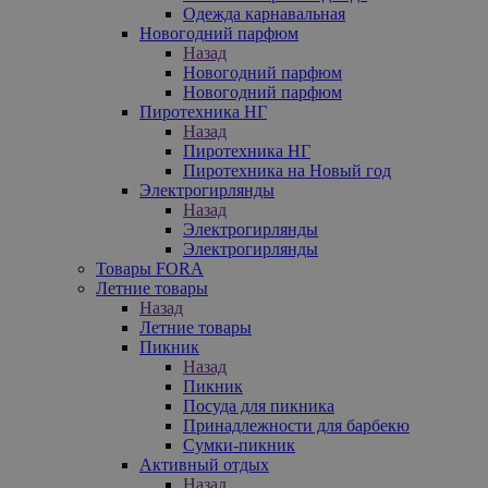
Одежда карнавальная
Новогодний парфюм
Назад
Новогодний парфюм
Новогодний парфюм
Пиротехника НГ
Назад
Пиротехника НГ
Пиротехника на Новый год
Электрогирлянды
Назад
Электрогирлянды
Электрогирлянды
Товары FORA
Летние товары
Назад
Летние товары
Пикник
Назад
Пикник
Посуда для пикника
Принадлежности для барбекю
Сумки-пикник
Активный отдых
Назад