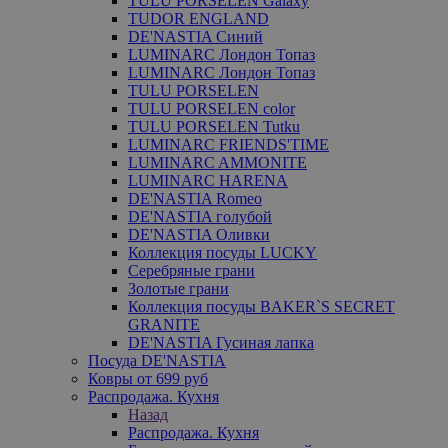
TULU PORSELEN Galaxy
TUDOR ENGLAND
DE'NASTIA Синий
LUMINARC Лондон Топаз
LUMINARC Лондон Топаз
TULU PORSELEN
TULU PORSELEN color
TULU PORSELEN Tutku
LUMINARC FRIENDS'TIME
LUMINARC AMMONITE
LUMINARC HARENA
DE'NASTIA Romeo
DE'NASTIA голубой
DE'NASTIA Оливки
Коллекция посуды LUCKY
Серебряные грани
Золотые грани
Коллекция посуды BAKER`S SECRET
GRANITE
DE'NASTIA Гусиная лапка
Посуда DE'NASTIA
Ковры от 699 руб
Распродажа. Кухня
Назад
Распродажа. Кухня