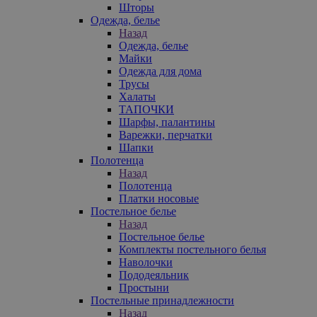
Шторы
Одежда, белье
Назад
Одежда, белье
Майки
Одежда для дома
Трусы
Халаты
ТАПОЧКИ
Шарфы, палантины
Варежки, перчатки
Шапки
Полотенца
Назад
Полотенца
Платки носовые
Постельное белье
Назад
Постельное белье
Комплекты постельного белья
Наволочки
Пододеяльник
Простыни
Постельные принадлежности
Назад