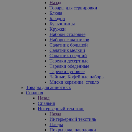
Назад
Товары для сервировки
Блюда
Блюдца
Бульонницы
Кружки
Наборы столовые
Наборы салатников
Салатник большой
Салатник мелкий
Салатник средний
Тарелки десертные
Тарелки обеденные
Тарелки суповые
Чайные, Кофейные наборы
Миски керамика, стекло
Товары для животных
Спальня
Назад
Спальня
Интерьерный текстиль
Назад
Интерьерный текстиль
Пледы
Покрывала, наволочки