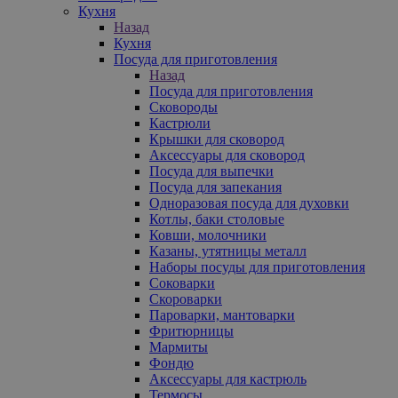
Кухня
Назад
Кухня
Посуда для приготовления
Назад
Посуда для приготовления
Сковороды
Кастрюли
Крышки для сковород
Аксессуары для сковород
Посуда для выпечки
Посуда для запекания
Одноразовая посуда для духовки
Котлы, баки столовые
Ковши, молочники
Казаны, утятницы металл
Наборы посуды для приготовления
Соковарки
Скороварки
Пароварки, мантоварки
Фритюрницы
Мармиты
Фондю
Аксессуары для кастрюль
Термосы