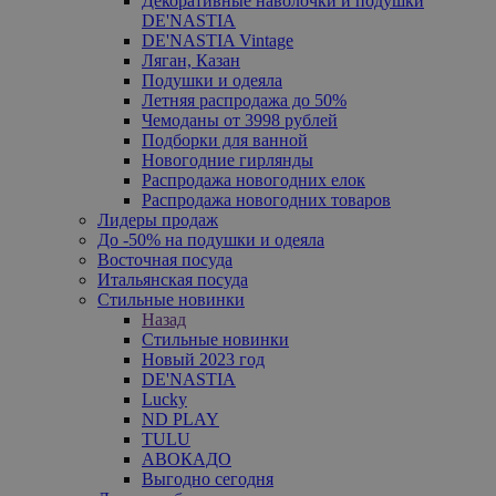
Декоративные наволочки и подушки
DE'NASTIA
DE'NASTIA Vintage
Ляган, Казан
Подушки и одеяла
Летняя распродажа до 50%
Чемоданы от 3998 рублей
Подборки для ванной
Новогодние гирлянды
Распродажа новогодних елок
Распродажа новогодних товаров
Лидеры продаж
До -50% на подушки и одеяла
Восточная посуда
Итальянская посуда
Стильные новинки
Назад
Стильные новинки
Новый 2023 год
DE'NASTIA
Lucky
ND PLAY
TULU
АВОКАДО
Выгодно сегодня