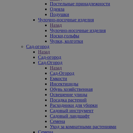
Постельные принадлежности
Одеяла
Подушки
Чулочно-носочные изделия
Назад
Чулочно-носочные изделия
Носки,гольфы
Чулки, колготки
Сад-огород
Назад
Сад-огород
Сад-Огород
Назад
Сад-Огород
Емкости
Инсектициды
Обувь хозяйственная
Освещение улицы
Посадка растений
Расходники для уборки
Садовый инструмент
Садовый ландшафт
Семена
Уход за комнатными растениями
Семена