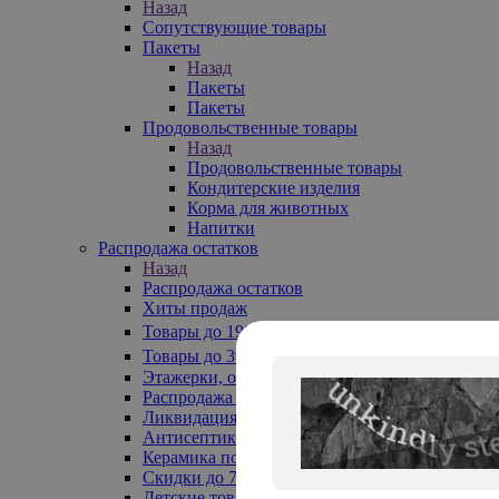
Назад
Сопутствующие товары
Пакеты
Назад
Пакеты
Пакеты
Продовольственные товары
Назад
Продовольственные товары
Кондитерские изделия
Корма для животных
Напитки
Распродажа остатков
Назад
Распродажа остатков
Хиты продаж
Товары до 199₽
Товары до 399₽
Этажерки, обувницы
Распродажа текстиля до -50%
Ликвидация до -70%
Антисептики
Керамика по 129 руб
Скидки до 70%
Детские товары