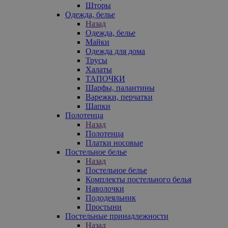
Шторы
Одежда, белье
Назад
Одежда, белье
Майки
Одежда для дома
Трусы
Халаты
ТАПОЧКИ
Шарфы, палантины
Варежки, перчатки
Шапки
Полотенца
Назад
Полотенца
Платки носовые
Постельное белье
Назад
Постельное белье
Комплекты постельного белья
Наволочки
Пододеяльник
Простыни
Постельные принадлежности
Назад