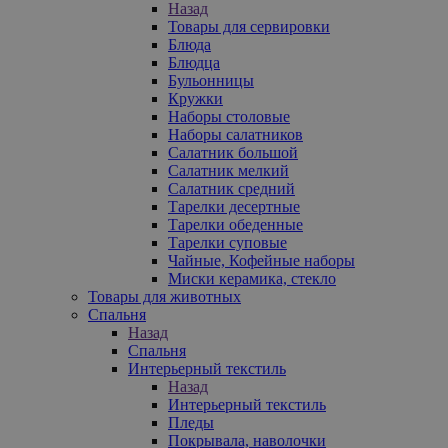
Назад
Товары для сервировки
Блюда
Блюдца
Бульонницы
Кружки
Наборы столовые
Наборы салатников
Салатник большой
Салатник мелкий
Салатник средний
Тарелки десертные
Тарелки обеденные
Тарелки суповые
Чайные, Кофейные наборы
Миски керамика, стекло
Товары для животных
Спальня
Назад
Спальня
Интерьерный текстиль
Назад
Интерьерный текстиль
Пледы
Покрывала, наволочки