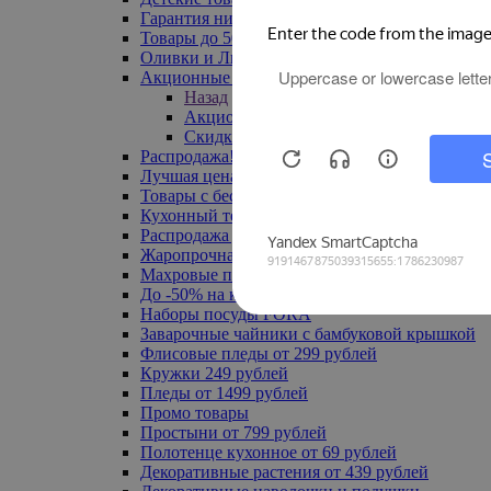
Гарантия низкой цены
Товары до 500 руб
Оливки и Лимоны
Акционные товары
Назад
Акционные товары
Скидка 20% по промокоду
Распродажа! Ульяновск до -70%
Лучшая цена
Товары с бесплатной доставкой
Кухонный текстиль
Распродажа до -50%
Жаропрочная посуда
Махровые полотенца
До -50% на ковры
Наборы посуды FORA
Заварочные чайники с бамбуковой крышкой
Флисовые пледы от 299 рублей
Кружки 249 рублей
Пледы от 1499 рублей
Промо товары
Простыни от 799 рублей
Полотенце кухонное от 69 рублей
Декоративные растения от 439 рублей