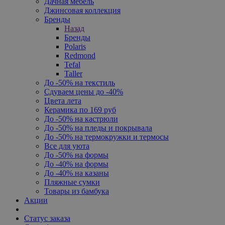
Дачная мебель
Джинсовая коллекция
Бренды
Назад
Бренды
Polaris
Redmond
Tefal
Taller
До -50% на текстиль
Сдуваем цены до -40%
Цвета лета
Керамика по 169 руб
До -50% на кастрюли
До -50% на пледы и покрывала
До -50% на термокружки и термосы
Все для уюта
До -50% на формы
До -40% на формы
До -40% на казаны
Пляжные сумки
Товары из бамбука
Акции
Статус заказа