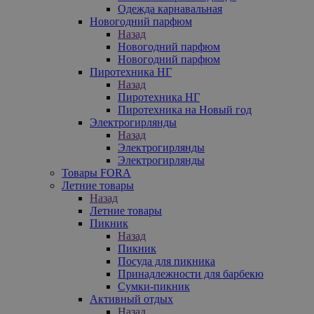
Одежда карнавальная
Новогодний парфюм
Назад
Новогодний парфюм
Новогодний парфюм
Пиротехника НГ
Назад
Пиротехника НГ
Пиротехника на Новый год
Электрогирлянды
Назад
Электрогирлянды
Электрогирлянды
Товары FORA
Летние товары
Назад
Летние товары
Пикник
Назад
Пикник
Посуда для пикника
Принадлежности для барбекю
Сумки-пикник
Активный отдых
Назад