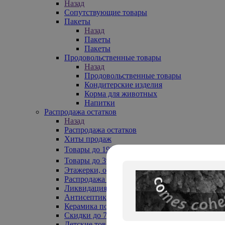
Назад
Сопутствующие товары
Пакеты
Назад
Пакеты
Пакеты
Продовольственные товары
Назад
Продовольственные товары
Кондитерские изделия
Корма для животных
Напитки
Распродажа остатков
Назад
Распродажа остатков
Хиты продаж
Товары до 199₽
Товары до 399₽
Этажерки, обувницы
Распродажа текстиля до -50%
Ликвидация до -70%
Антисептики
Керамика по 129 руб
Скидки до 70%
Детские товары