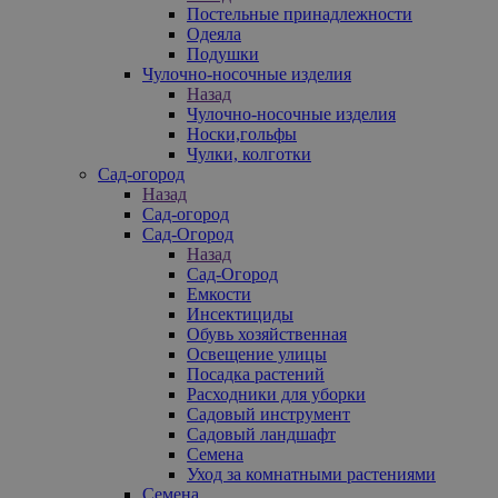
Постельные принадлежности
Одеяла
Подушки
Чулочно-носочные изделия
Назад
Чулочно-носочные изделия
Носки,гольфы
Чулки, колготки
Сад-огород
Назад
Сад-огород
Сад-Огород
Назад
Сад-Огород
Емкости
Инсектициды
Обувь хозяйственная
Освещение улицы
Посадка растений
Расходники для уборки
Садовый инструмент
Садовый ландшафт
Семена
Уход за комнатными растениями
Семена