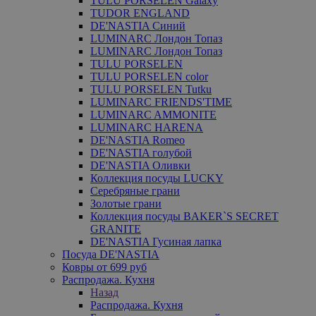
TULU PORSELEN Galaxy
TUDOR ENGLAND
DE'NASTIA Синий
LUMINARC Лондон Топаз
LUMINARC Лондон Топаз
TULU PORSELEN
TULU PORSELEN color
TULU PORSELEN Tutku
LUMINARC FRIENDS'TIME
LUMINARC AMMONITE
LUMINARC HARENA
DE'NASTIA Romeo
DE'NASTIA голубой
DE'NASTIA Оливки
Коллекция посуды LUCKY
Серебряные грани
Золотые грани
Коллекция посуды BAKER`S SECRET
GRANITE
DE'NASTIA Гусиная лапка
Посуда DE'NASTIA
Ковры от 699 руб
Распродажа. Кухня
Назад
Распродажа. Кухня