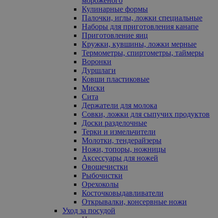
мороженого
Кулинарные формы
Палочки, иглы, ложки специальные
Наборы для приготовления канапе
Приготовление яиц
Кружки, кувшины, ложки мерные
Термометры, спиртометры, таймеры
Воронки
Дуршлаги
Ковши пластиковые
Миски
Сита
Держатели для молока
Совки, ложки для сыпучих продуктов
Доски разделочные
Терки и измельчители
Молотки, тендерайзеры
Ножи, топоры, ножницы
Аксессуары для ножей
Овощечистки
Рыбочистки
Орехоколы
Косточковыдавливатели
Открывалки, консервные ножи
Уход за посудой