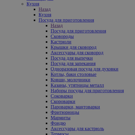
Кухня
Назад
Кухня
Посуда для приготовления
Назад
Посуда для приготовления
Сковороды
Кастрюли
Крышки для сковород
Аксессуары для сковород
Посуда для выпечки
Посуда для запекания
Одноразовая посуда для духовки
Котлы, баки столовые
Ковши, молочники
Казаны, утятницы металл
Наборы посуды для приготовления
Соковарки
Скороварки
Пароварки, мантоварки
Фритюрницы
Мармиты
Фондю
Аксессуары для кастрюль
Термосы