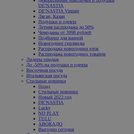
Декоративные наволочки и подушки
DE'NASTIA
DE'NASTIA Vintage
Ляган, Казан
Подушки и одеяла
Летняя распродажа до 50%
Чемоданы от 3998 рублей
Подборки для ванной
Новогодние гирлянды
Распродажа новогодних елок
Распродажа новогодних товаров
Лидеры продаж
До -50% на подушки и одеяла
Восточная посуда
Итальянская посуда
Стильные новинки
Назад
Стильные новинки
Новый 2023 год
DE'NASTIA
Lucky
ND PLAY
TULU
АВОКАДО
Выгодно сегодня