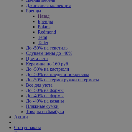
Дачная мебель
Джинсовая коллекция
Бренды
Назад
Бренды
Polaris
Redmond
Tefal
Taller
До -50% на текстиль
Сдуваем цены до -40%
Цвета лета
Керамика по 169 руб
До -50% на кастрюли
До -50% на пледы и покрывала
До -50% на термокружки и термосы
Все для уюта
До -50% на формы
До -40% на формы
До -40% на казаны
Пляжные сумки
Товары из бамбука
Акции
Статус заказа