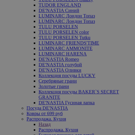
TUDOR ENGLAND
DE'NASTIA Синий
LUMINARC Лондон Топаз
LUMINARC Лондон Топаз
TULU PORSELEN
TULU PORSELEN color
TULU PORSELEN Tutku
LUMINARC FRIENDS'TIME
LUMINARC AMMONITE
LUMINARC HARENA
DE'NASTIA Romeo
DE'NASTIA голубой
DE'NASTIA Оливки
Коллекция посуды LUCKY
Серебряные грани
Золотые грани
Коллекция посуды BAKER`S SECRET
GRANITE
DE'NASTIA Гусиная лапка
Посуда DE'NASTIA
Ковры от 699 руб
Распродажа. Кухня
Назад
Распродажа. Кухня