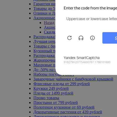
Гарантия низкой цены
Товары до 500 руб
Оливки и Лимоны
Акционные товары
Назад
Акционные товары
Скидка 20% по промокоду
Распродажа! Ульяновск до -70%
Лучшая цена
Товары с бесплатной доставкой
Кухонный текстиль
Распродажа до -50%
Жаропрочная посуда
Махровые полотенца
До -50% на ковры
Наборы посуды FORA
Заварочные чайники с бамбуковой крышкой
Флисовые пледы от 299 рублей
Кружки 249 рублей
Пледы от 1499 рублей
Промо товары
Простыни от 799 рублей
Полотенце кухонное от 69 рублей
Декоративные растения от 439 рублей
Декоративные наволочки и подушки