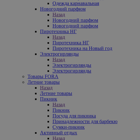
Одежда карнавальная
Новогодний парфюм
Назад
Новогодний парфюм
Новогодний парфюм
Пиротехника НГ
Назад
Пиротехника НГ
Пиротехника на Новый год
Электрогирлянды
Назад
Электрогирлянды
Электрогирлянды
Товары FORA
Летние товары
Назад
Летние товары
Пикник
Назад
Пикник
Посуда для пикника
Принадлежности для барбекю
Сумки-пикник
Активный отдых
Назад