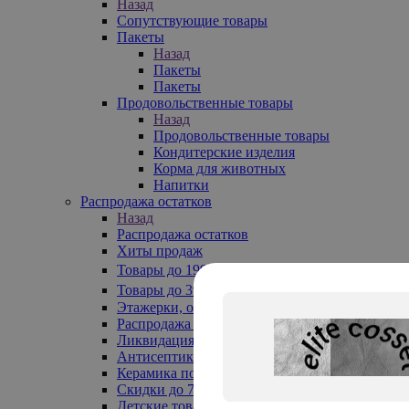
Назад
Сопутствующие товары
Пакеты
Назад
Пакеты
Пакеты
Продовольственные товары
Назад
Продовольственные товары
Кондитерские изделия
Корма для животных
Напитки
Распродажа остатков
Назад
Распродажа остатков
Хиты продаж
Товары до 199₽
Товары до 399₽
Этажерки, обувницы
Распродажа текстиля до -50%
Ликвидация до -70%
Антисептики
Керамика по 129 руб
Скидки до 70%
Детские товары