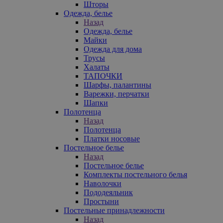
Шторы
Одежда, белье
Назад
Одежда, белье
Майки
Одежда для дома
Трусы
Халаты
ТАПОЧКИ
Шарфы, палантины
Варежки, перчатки
Шапки
Полотенца
Назад
Полотенца
Платки носовые
Постельное белье
Назад
Постельное белье
Комплекты постельного белья
Наволочки
Пододеяльник
Простыни
Постельные принадлежности
Назад