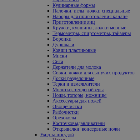
Кулинарные формы
Палочки, иглы, ложки специальные
Наборы для приготовления канапе
Приготовление яиц
Кружки, кувшины, ложки мерные
Термометры, спиртометры, таймеры
Воронки
Дуршлаги
Ковши пластиковые
Миски
Сита
Держатели для молока
Совки, ложки для сыпучих продуктов
Доски разделочные
Терки и измельчители
Молотки, тендерайзеры
Ножи, топоры, ножницы
Аксессуары для ножей
Овощечистки
Рыбочистки
Орехоколы
Косточковыдавливатели
Открывалки, консервные ножи
Уход за посудой