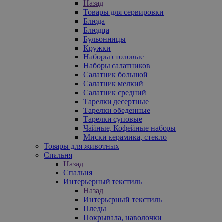
Назад
Товары для сервировки
Блюда
Блюдца
Бульонницы
Кружки
Наборы столовые
Наборы салатников
Салатник большой
Салатник мелкий
Салатник средний
Тарелки десертные
Тарелки обеденные
Тарелки суповые
Чайные, Кофейные наборы
Миски керамика, стекло
Товары для животных
Спальня
Назад
Спальня
Интерьерный текстиль
Назад
Интерьерный текстиль
Пледы
Покрывала, наволочки