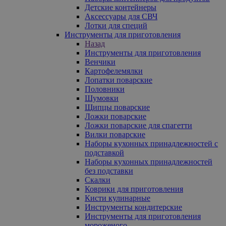
Детские контейнеры
Аксессуары для СВЧ
Лотки для специй
Инструменты для приготовления
Назад
Инструменты для приготовления
Венчики
Картофелемялки
Лопатки поварские
Половники
Шумовки
Щипцы поварские
Ложки поварские
Ложки поварские для спагетти
Вилки поварские
Наборы кухонных принадлежностей с
подставкой
Наборы кухонных принадлежностей
без подставки
Скалки
Коврики для приготовления
Кисти кулинарные
Инструменты кондитерские
Инструменты для приготовления
мороженого