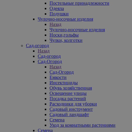
Постельные принадлежности
Одеяла
Подушки
Чулочно-носочные изделия
Назад
Чулочно-носочные изделия
Носки,гольфы
Чулки, колготки
Сад-огород
Назад
Сад-огород
Сад-Огород
Назад
Сад-Огород
Емкости
Инсектициды
Обувь хозяйственная
Освещение улицы
Посадка растений
Расходники для уборки
Садовый инструмент
Садовый ландшафт
Семена
Уход за комнатными растениями
Семена