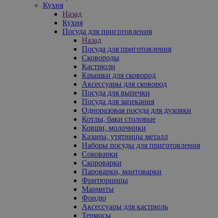
Кухня
Назад
Кухня
Посуда для приготовления
Назад
Посуда для приготовления
Сковороды
Кастрюли
Крышки для сковород
Аксессуары для сковород
Посуда для выпечки
Посуда для запекания
Одноразовая посуда для духовки
Котлы, баки столовые
Ковши, молочники
Казаны, утятницы металл
Наборы посуды для приготовления
Соковарки
Скороварки
Пароварки, мантоварки
Фритюрницы
Мармиты
Фондю
Аксессуары для кастрюль
Термосы