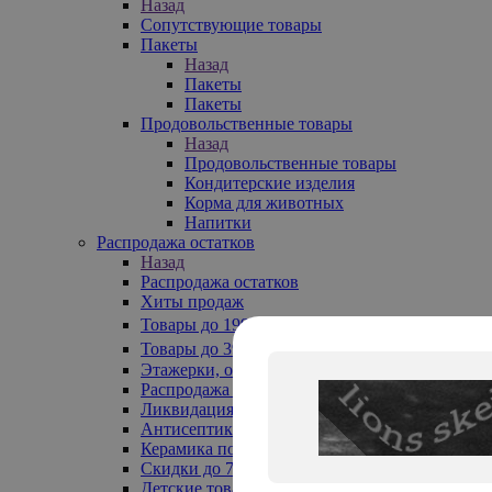
Назад
Сопутствующие товары
Пакеты
Назад
Пакеты
Пакеты
Продовольственные товары
Назад
Продовольственные товары
Кондитерские изделия
Корма для животных
Напитки
Распродажа остатков
Назад
Распродажа остатков
Хиты продаж
Товары до 199₽
Товары до 399₽
Этажерки, обувницы
Распродажа текстиля до -50%
Ликвидация до -70%
Антисептики
Керамика по 129 руб
Скидки до 70%
Детские товары