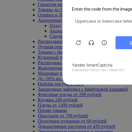
Гарантия низкой цены
Товары до 500 руб
Оливки и Лимоны
Акционные товары
Назад
Акционные товары
Скидка 20% по промокоду
Распродажа! Ульяновск до -70%
Лучшая цена
Товары с бесплатной доставкой
Кухонный текстиль
Распродажа до -50%
Жаропрочная посуда
Махровые полотенца
До -50% на ковры
Наборы посуды FORA
Заварочные чайники с бамбуковой крышкой
Флисовые пледы от 299 рублей
Кружки 249 рублей
Пледы от 1499 рублей
Промо товары
Простыни от 799 рублей
Полотенце кухонное от 69 рублей
Декоративные растения от 439 рублей
Декоративные наволочки и подушки