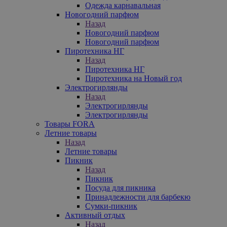
Одежда карнавальная
Новогодний парфюм
Назад
Новогодний парфюм
Новогодний парфюм
Пиротехника НГ
Назад
Пиротехника НГ
Пиротехника на Новый год
Электрогирлянды
Назад
Электрогирлянды
Электрогирлянды
Товары FORA
Летние товары
Назад
Летние товары
Пикник
Назад
Пикник
Посуда для пикника
Принадлежности для барбекю
Сумки-пикник
Активный отдых
Назад