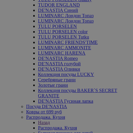
TUDOR ENGLAND
DE'NASTIA Синий
LUMINARC Лондон Топаз
LUMINARC Лондон Топаз
TULU PORSELEN
TULU PORSELEN color
TULU PORSELEN Tutku
LUMINARC FRIENDS'TIME
LUMINARC AMMONITE
LUMINARC HARENA
DE'NASTIA Romeo
DE'NASTIA голубой
DE'NASTIA Оливки
Коллекция посуды LUCKY
Серебряные грани
Золотые грани
Коллекция посуды BAKER`S SECRET
GRANITE
DE'NASTIA Гусиная лапка
Посуда DE'NASTIA
Ковры от 699 руб
Распродажа. Кухня
Назад
Распродажа. Кухня