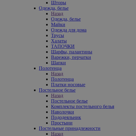
Шторы
Одежда, белье
Назад
Одежда, белье
Майки
Одежда для дома
Трусы
Халаты
ТАПОЧКИ
Шарфы, палантины
Варежки, перчатки
Шапки
Полотенца
Назад
Полотенца
Платки носовые
Постельное белье
Назад
Постельное белье
Комплекты постельного белья
Наволочки
Пододеяльник
Простыни
Постельные принадлежности
Назад