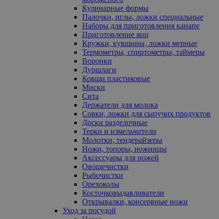
Кулинарные формы
Палочки, иглы, ложки специальные
Наборы для приготовления канапе
Приготовление яиц
Кружки, кувшины, ложки мерные
Термометры, спиртометры, таймеры
Воронки
Дуршлаги
Ковши пластиковые
Миски
Сита
Держатели для молока
Совки, ложки для сыпучих продуктов
Доски разделочные
Терки и измельчители
Молотки, тендерайзеры
Ножи, топоры, ножницы
Аксессуары для ножей
Овощечистки
Рыбочистки
Орехоколы
Косточковыдавливатели
Открывалки, консервные ножи
Уход за посудой