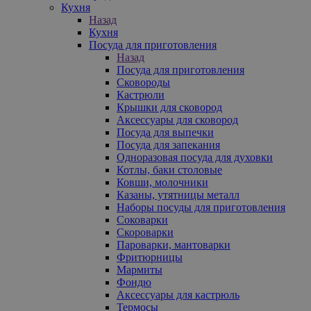
Кухня
Назад
Кухня
Посуда для приготовления
Назад
Посуда для приготовления
Сковороды
Кастрюли
Крышки для сковород
Аксессуары для сковород
Посуда для выпечки
Посуда для запекания
Одноразовая посуда для духовки
Котлы, баки столовые
Ковши, молочники
Казаны, утятницы металл
Наборы посуды для приготовления
Соковарки
Скороварки
Пароварки, мантоварки
Фритюрницы
Мармиты
Фондю
Аксессуары для кастрюль
Термосы