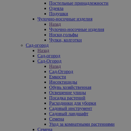
Постельные принадлежности
Одеяла
Подушки
Чулочно-носочные изделия
Назад
Чулочно-носочные изделия
Носки,гольфы
Чулки, колготки
Сад-огород
Назад
Сад-огород
Сад-Огород
Назад
Сад-Огород
Емкости
Инсектициды
Обувь хозяйственная
Освещение улицы
Посадка растений
Расходники для уборки
Садовый инструмент
Садовый ландшафт
Семена
Уход за комнатными растениями
Семена