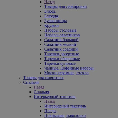
Назад
Товары для сервировки
Блюда
Блюдца
Бульонницы
Кружки
Наборы столовые
Наборы салатников
Салатник большой
Салатник мелкий
Салатник средний
Тарелки десертные
Тарелки обеденные
Тарелки суповые
Чайные, Кофейные наборы
Миски керамика, стекло
Товары для животных
Спальня
Назад
Спальня
Интерьерный текстиль
Назад
Интерьерный текстиль
Пледы
Покрывала, наволочки