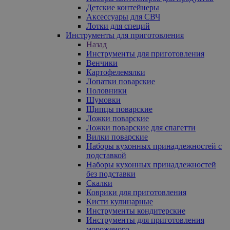
Детские контейнеры
Аксессуары для СВЧ
Лотки для специй
Инструменты для приготовления
Назад
Инструменты для приготовления
Венчики
Картофелемялки
Лопатки поварские
Половники
Шумовки
Щипцы поварские
Ложки поварские
Ложки поварские для спагетти
Вилки поварские
Наборы кухонных принадлежностей с
подставкой
Наборы кухонных принадлежностей
без подставки
Скалки
Коврики для приготовления
Кисти кулинарные
Инструменты кондитерские
Инструменты для приготовления
мороженого