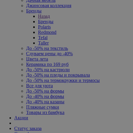
Дачная мебель
Джинсовая коллекция
Бренды
Назад
Бренды
Polaris
Redmond
Tefal
Taller
До -50% на текстиль
Сдуваем цены до -40%
Цвета лета
Керамика по 169 руб
До -50% на кастрюли
До -50% на пледы и покрывала
До -50% на термокружки и термосы
Все для уюта
До -50% на формы
До -40% на формы
До -40% на казаны
Пляжные сумки
Товары из бамбука
Акции
Статус заказа