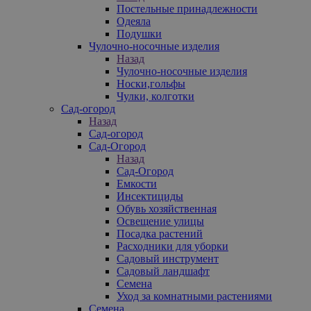
Постельные принадлежности
Одеяла
Подушки
Чулочно-носочные изделия
Назад
Чулочно-носочные изделия
Носки,гольфы
Чулки, колготки
Сад-огород
Назад
Сад-огород
Сад-Огород
Назад
Сад-Огород
Емкости
Инсектициды
Обувь хозяйственная
Освещение улицы
Посадка растений
Расходники для уборки
Садовый инструмент
Садовый ландшафт
Семена
Уход за комнатными растениями
Семена