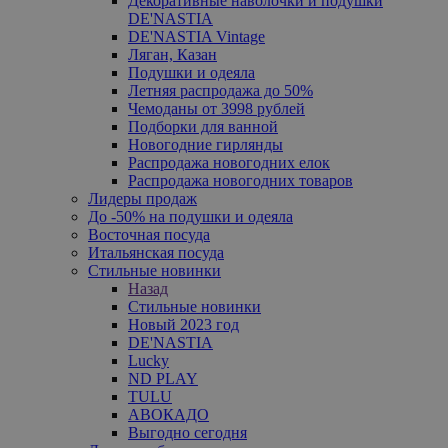
Декоративные наволочки и подушки
DE'NASTIA
DE'NASTIA Vintage
Ляган, Казан
Подушки и одеяла
Летняя распродажа до 50%
Чемоданы от 3998 рублей
Подборки для ванной
Новогодние гирлянды
Распродажа новогодних елок
Распродажа новогодних товаров
Лидеры продаж
До -50% на подушки и одеяла
Восточная посуда
Итальянская посуда
Стильные новинки
Назад
Стильные новинки
Новый 2023 год
DE'NASTIA
Lucky
ND PLAY
TULU
АВОКАДО
Выгодно сегодня