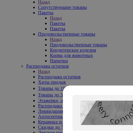
Назад
Сопутствующие товары
Пакеты
Назад
Пакеты
Пакеты
Продовольственные товары
Назад
Продовольственные товары
Кондитерские изделия
Корма для животных
Напитки
Распродажа остатков
Назад
Распродажа остатков
Хиты продаж
Товары до 199₽
Товары до 399₽
Этажерки, обувницы
Распродажа текстиля до -50%
Ликвидация до -70%
Антисептики
Керамика по 129 руб
Скидки до 70%
Детские товары