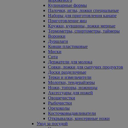
мороженого
Кулинарные формы
Палочки, иглы, ложки специальные
Наборы для приготовления канапе
Приготовление яиц
Кружки, кувшины, ложки мерные
Термометры, спиртометры, таймеры
Воронки
Дуршлаги
Ковши пластиковые
Миски
Сита
Держатели для молока
Совки, ложки для сыпучих продуктов
Доски разделочные
Терки и измельчители
Молотки, тендерайзеры
Ножи, топоры, ножницы
Аксессуары для ножей
Овощечистки
Рыбочистки
Орехоколы
Косточковыдавливатели
Открывалки, консервные ножи
Уход за посудой