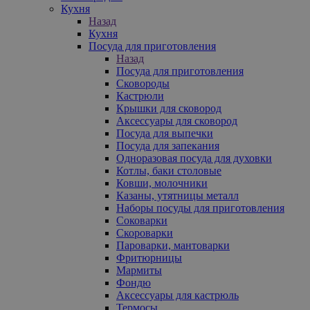
Кухня
Назад
Кухня
Посуда для приготовления
Назад
Посуда для приготовления
Сковороды
Кастрюли
Крышки для сковород
Аксессуары для сковород
Посуда для выпечки
Посуда для запекания
Одноразовая посуда для духовки
Котлы, баки столовые
Ковши, молочники
Казаны, утятницы металл
Наборы посуды для приготовления
Соковарки
Скороварки
Пароварки, мантоварки
Фритюрницы
Мармиты
Фондю
Аксессуары для кастрюль
Термосы