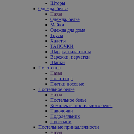
Шторы
Одежда, белье
Назад
Одежда, белье
Майки
Одежда для дома
Трусы
Халаты
ТАПОЧКИ
Шарфы, палантины
Варежки, перчатки
Шапки
Полотенца
Назад
Полотенца
Платки носовые
Постельное белье
Назад
Постельное белье
Комплекты постельного белья
Наволочки
Пододеяльник
Простыни
Постельные принадлежности
Назад