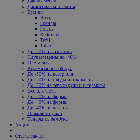
Дачная мебель
Джинсовая коллекция
Бренды
Назад
Бренды
Polaris
Redmond
Tefal
Taller
До -50% на текстиль
Сдуваем цены до -40%
Цвета лета
Керамика по 169 руб
До -50% на кастрюли
До -50% на пледы и покрывала
До -50% на термокружки и термосы
Все для уюта
До -50% на формы
До -40% на формы
До -40% на казаны
Пляжные сумки
Товары из бамбука
Акции
Статус заказа