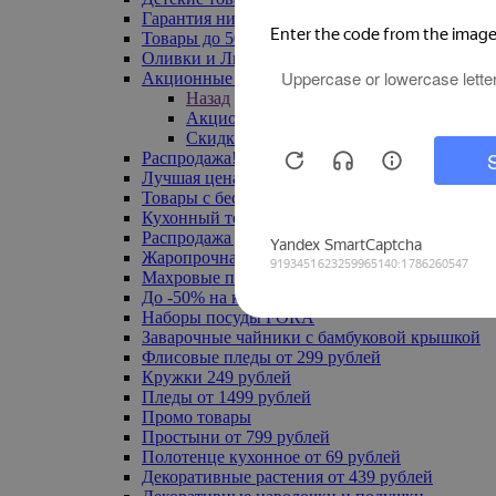
Гарантия низкой цены
Товары до 500 руб
Оливки и Лимоны
Акционные товары
Назад
Акционные товары
Скидка 20% по промокоду
Распродажа! Ульяновск до -70%
Лучшая цена
Товары с бесплатной доставкой
Кухонный текстиль
Распродажа до -50%
Жаропрочная посуда
Махровые полотенца
До -50% на ковры
Наборы посуды FORA
Заварочные чайники с бамбуковой крышкой
Флисовые пледы от 299 рублей
Кружки 249 рублей
Пледы от 1499 рублей
Промо товары
Простыни от 799 рублей
Полотенце кухонное от 69 рублей
Декоративные растения от 439 рублей