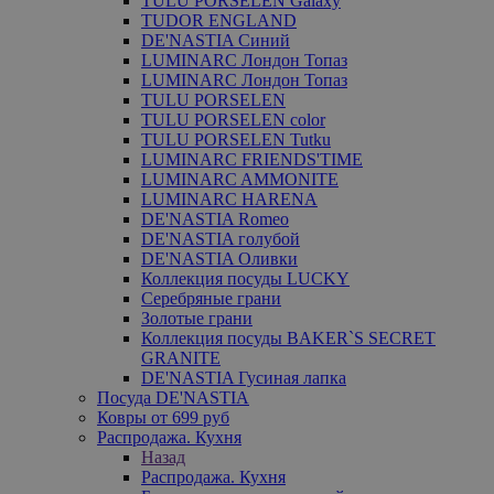
TULU PORSELEN Galaxy
TUDOR ENGLAND
DE'NASTIA Синий
LUMINARC Лондон Топаз
LUMINARC Лондон Топаз
TULU PORSELEN
TULU PORSELEN color
TULU PORSELEN Tutku
LUMINARC FRIENDS'TIME
LUMINARC AMMONITE
LUMINARC HARENA
DE'NASTIA Romeo
DE'NASTIA голубой
DE'NASTIA Оливки
Коллекция посуды LUCKY
Серебряные грани
Золотые грани
Коллекция посуды BAKER`S SECRET
GRANITE
DE'NASTIA Гусиная лапка
Посуда DE'NASTIA
Ковры от 699 руб
Распродажа. Кухня
Назад
Распродажа. Кухня