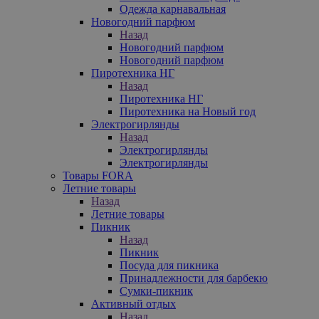
Одежда карнавальная
Новогодний парфюм
Назад
Новогодний парфюм
Новогодний парфюм
Пиротехника НГ
Назад
Пиротехника НГ
Пиротехника на Новый год
Электрогирлянды
Назад
Электрогирлянды
Электрогирлянды
Товары FORA
Летние товары
Назад
Летние товары
Пикник
Назад
Пикник
Посуда для пикника
Принадлежности для барбекю
Сумки-пикник
Активный отдых
Назад