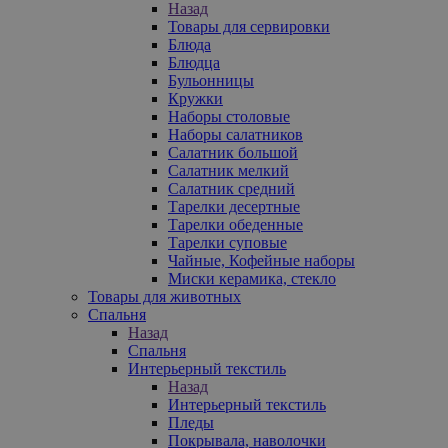
Назад
Товары для сервировки
Блюда
Блюдца
Бульонницы
Кружки
Наборы столовые
Наборы салатников
Салатник большой
Салатник мелкий
Салатник средний
Тарелки десертные
Тарелки обеденные
Тарелки суповые
Чайные, Кофейные наборы
Миски керамика, стекло
Товары для животных
Спальня
Назад
Спальня
Интерьерный текстиль
Назад
Интерьерный текстиль
Пледы
Покрывала, наволочки