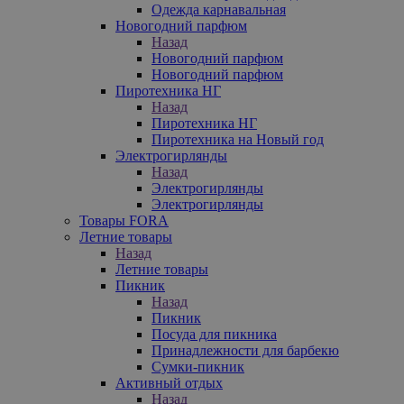
Одежда карнавальная
Новогодний парфюм
Назад
Новогодний парфюм
Новогодний парфюм
Пиротехника НГ
Назад
Пиротехника НГ
Пиротехника на Новый год
Электрогирлянды
Назад
Электрогирлянды
Электрогирлянды
Товары FORA
Летние товары
Назад
Летние товары
Пикник
Назад
Пикник
Посуда для пикника
Принадлежности для барбекю
Сумки-пикник
Активный отдых
Назад