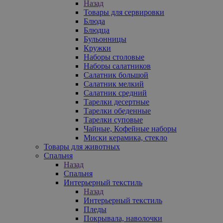
Назад
Товары для сервировки
Блюда
Блюдца
Бульонницы
Кружки
Наборы столовые
Наборы салатников
Салатник большой
Салатник мелкий
Салатник средний
Тарелки десертные
Тарелки обеденные
Тарелки суповые
Чайные, Кофейные наборы
Миски керамика, стекло
Товары для животных
Спальня
Назад
Спальня
Интерьерный текстиль
Назад
Интерьерный текстиль
Пледы
Покрывала, наволочки