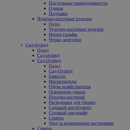
Постельные принадлежности
Одеяла
Подушки
Чулочно-носочные изделия
Назад
Чулочно-носочные изделия
Носки,гольфы
Чулки, колготки
Сад-огород
Назад
Сад-огород
Сад-Огород
Назад
Сад-Огород
Емкости
Инсектициды
Обувь хозяйственная
Освещение улицы
Посадка растений
Расходники для уборки
Садовый инструмент
Садовый ландшафт
Семена
Уход за комнатными растениями
Семена