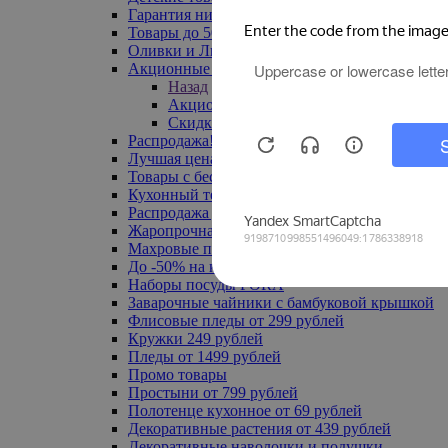
Гарантия низкой цены
Товары до 500 руб
Оливки и Лимоны
Акционные товары
Назад
Акционные товары
Скидка 20% по промокоду
Распродажа! Ульяновск до -70%
Лучшая цена
Товары с бесплатной доставкой
Кухонный текстиль
Распродажа до -50%
Жаропрочная посуда
Махровые полотенца
До -50% на ковры
Наборы посуды FORA
Заварочные чайники с бамбуковой крышкой
Флисовые пледы от 299 рублей
Кружки 249 рублей
Пледы от 1499 рублей
Промо товары
Простыни от 799 рублей
Полотенце кухонное от 69 рублей
Декоративные растения от 439 рублей
Декоративные наволочки и подушки