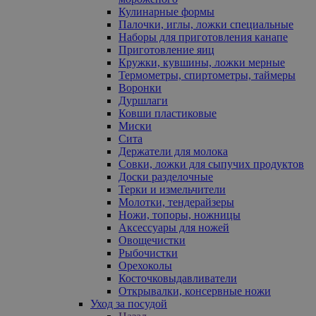
Кулинарные формы
Палочки, иглы, ложки специальные
Наборы для приготовления канапе
Приготовление яиц
Кружки, кувшины, ложки мерные
Термометры, спиртометры, таймеры
Воронки
Дуршлаги
Ковши пластиковые
Миски
Сита
Держатели для молока
Совки, ложки для сыпучих продуктов
Доски разделочные
Терки и измельчители
Молотки, тендерайзеры
Ножи, топоры, ножницы
Аксессуары для ножей
Овощечистки
Рыбочистки
Орехоколы
Косточковыдавливатели
Открывалки, консервные ножи
Уход за посудой