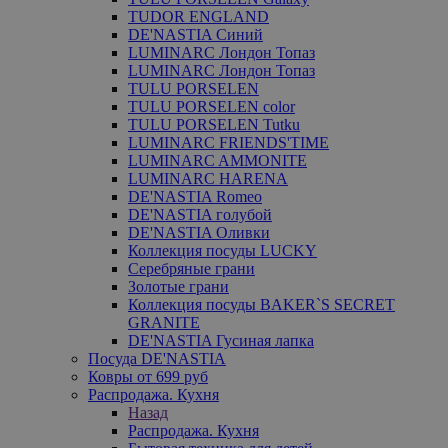
TUDOR ENGLAND
DE'NASTIA Синий
LUMINARC Лондон Топаз
LUMINARC Лондон Топаз
TULU PORSELEN
TULU PORSELEN color
TULU PORSELEN Tutku
LUMINARC FRIENDS'TIME
LUMINARC AMMONITE
LUMINARC HARENA
DE'NASTIA Romeo
DE'NASTIA голубой
DE'NASTIA Оливки
Коллекция посуды LUCKY
Серебряные грани
Золотые грани
Коллекция посуды BAKER`S SECRET
GRANITE
DE'NASTIA Гусиная лапка
Посуда DE'NASTIA
Ковры от 699 руб
Распродажа. Кухня
Назад
Распродажа. Кухня