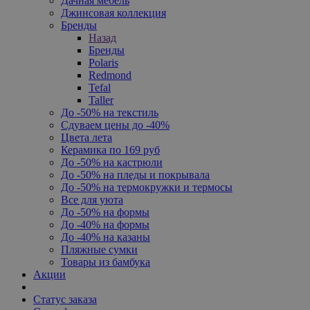
Дачная мебель
Джинсовая коллекция
Бренды
Назад
Бренды
Polaris
Redmond
Tefal
Taller
До -50% на текстиль
Сдуваем цены до -40%
Цвета лета
Керамика по 169 руб
До -50% на кастрюли
До -50% на пледы и покрывала
До -50% на термокружки и термосы
Все для уюта
До -50% на формы
До -40% на формы
До -40% на казаны
Пляжные сумки
Товары из бамбука
Акции
Статус заказа