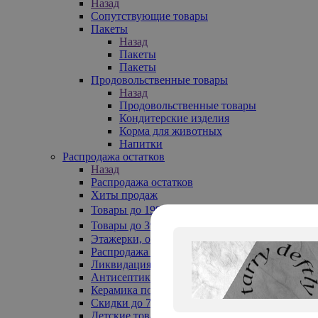
Назад
Сопутствующие товары
Пакеты
Назад
Пакеты
Пакеты
Продовольственные товары
Назад
Продовольственные товары
Кондитерские изделия
Корма для животных
Напитки
Распродажа остатков
Назад
Распродажа остатков
Хиты продаж
Товары до 199₽
Товары до 399₽
Этажерки, обувницы
Распродажа текстиля до -50%
Ликвидация до -70%
Антисептики
Керамика по 129 руб
Скидки до 70%
Детские товары