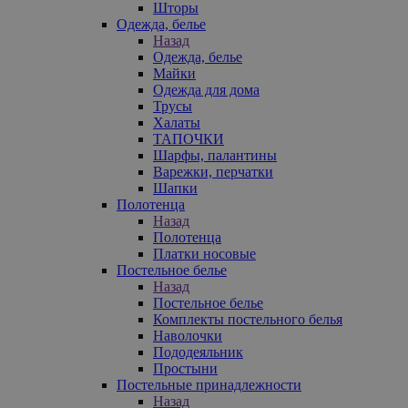
Шторы
Одежда, белье
Назад
Одежда, белье
Майки
Одежда для дома
Трусы
Халаты
ТАПОЧКИ
Шарфы, палантины
Варежки, перчатки
Шапки
Полотенца
Назад
Полотенца
Платки носовые
Постельное белье
Назад
Постельное белье
Комплекты постельного белья
Наволочки
Пододеяльник
Простыни
Постельные принадлежности
Назад