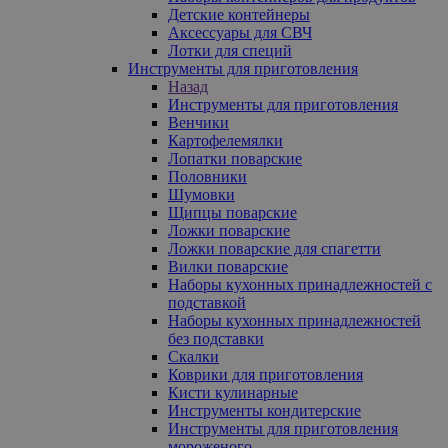
Детские контейнеры
Аксессуары для СВЧ
Лотки для специй
Инструменты для приготовления
Назад
Инструменты для приготовления
Венчики
Картофелемялки
Лопатки поварские
Половники
Шумовки
Щипцы поварские
Ложки поварские
Ложки поварские для спагетти
Вилки поварские
Наборы кухонных принадлежностей с
подставкой
Наборы кухонных принадлежностей
без подставки
Скалки
Коврики для приготовления
Кисти кулинарные
Инструменты кондитерские
Инструменты для приготовления
мороженого