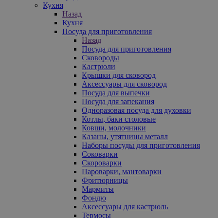
Кухня
Назад
Кухня
Посуда для приготовления
Назад
Посуда для приготовления
Сковороды
Кастрюли
Крышки для сковород
Аксессуары для сковород
Посуда для выпечки
Посуда для запекания
Одноразовая посуда для духовки
Котлы, баки столовые
Ковши, молочники
Казаны, утятницы металл
Наборы посуды для приготовления
Соковарки
Скороварки
Пароварки, мантоварки
Фритюрницы
Мармиты
Фондю
Аксессуары для кастрюль
Термосы