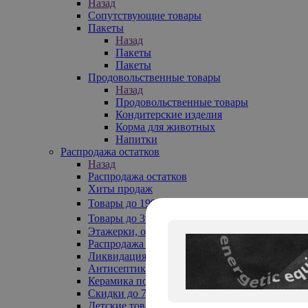
Назад
Сопутствующие товары
Пакеты
Назад
Пакеты
Пакеты
Продовольственные товары
Назад
Продовольственные товары
Кондитерские изделия
Корма для животных
Напитки
Распродажа остатков
Назад
Распродажа остатков
Хиты продаж
Товары до 199₽
Товары до 399₽
Этажерки, обувницы
Распродажа текстиля до -50%
Ликвидация до -70%
Антисептики
Керамика по 129 руб
Скидки до 70%
Детские товары