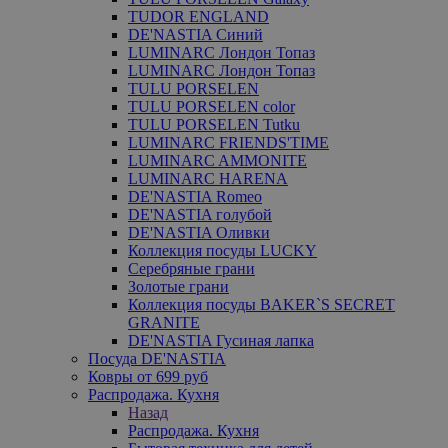
TUDOR ENGLAND
DE'NASTIA Синий
LUMINARC Лондон Топаз
LUMINARC Лондон Топаз
TULU PORSELEN
TULU PORSELEN color
TULU PORSELEN Tutku
LUMINARC FRIENDS'TIME
LUMINARC AMMONITE
LUMINARC HARENA
DE'NASTIA Romeo
DE'NASTIA голубой
DE'NASTIA Оливки
Коллекция посуды LUCKY
Серебряные грани
Золотые грани
Коллекция посуды BAKER`S SECRET
GRANITE
DE'NASTIA Гусиная лапка
Посуда DE'NASTIA
Ковры от 699 руб
Распродажа. Кухня
Назад
Распродажа. Кухня