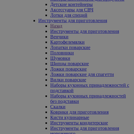
Детские контейнеры
Аксессуары для СВЧ
Лотки для специй
Инструменты для приготовления
Назад
Инструменты для приготовления
Венчики
Картофелемялки
Лопатки поварские
Половники
Шумовки
Щипцы поварские
Ложки поварские
Ложки поварские для спагетти
Вилки поварские
Наборы кухонных принадлежностей с
подставкой
Наборы кухонных принадлежностей
без подставки
Скалки
Коврики для приготовления
Кисти кулинарные
Инструменты кондитерские
Инструменты для приготовления
мороженого