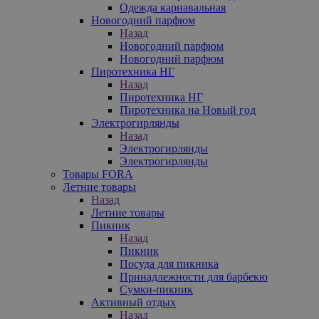
Одежда карнавальная
Новогодний парфюм
Назад
Новогодний парфюм
Новогодний парфюм
Пиротехника НГ
Назад
Пиротехника НГ
Пиротехника на Новый год
Электрогирлянды
Назад
Электрогирлянды
Электрогирлянды
Товары FORA
Летние товары
Назад
Летние товары
Пикник
Назад
Пикник
Посуда для пикника
Принадлежности для барбекю
Сумки-пикник
Активный отдых
Назад