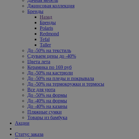
Дачная мебель
Джинсовая коллекция
Бренды
Назад
Бренды
Polaris
Redmond
Tefal
Taller
До -50% на текстиль
Сдуваем цены до -40%
Цвета лета
Керамика по 169 руб
До -50% на кастрюли
До -50% на пледы и покрывала
До -50% на термокружки и термосы
Все для уюта
До -50% на формы
До -40% на формы
До -40% на казаны
Пляжные сумки
Товары из бамбука
Акции
Статус заказа