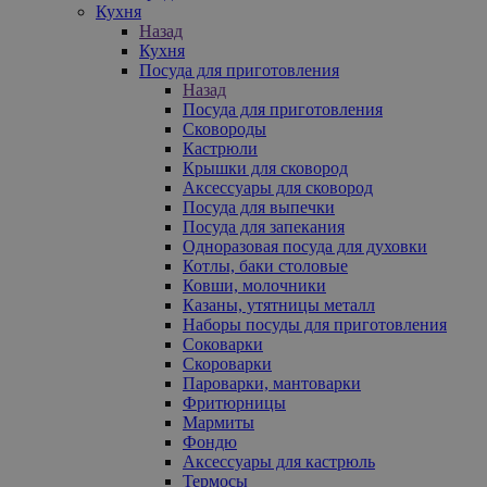
Кухня
Назад
Кухня
Посуда для приготовления
Назад
Посуда для приготовления
Сковороды
Кастрюли
Крышки для сковород
Аксессуары для сковород
Посуда для выпечки
Посуда для запекания
Одноразовая посуда для духовки
Котлы, баки столовые
Ковши, молочники
Казаны, утятницы металл
Наборы посуды для приготовления
Соковарки
Скороварки
Пароварки, мантоварки
Фритюрницы
Мармиты
Фондю
Аксессуары для кастрюль
Термосы