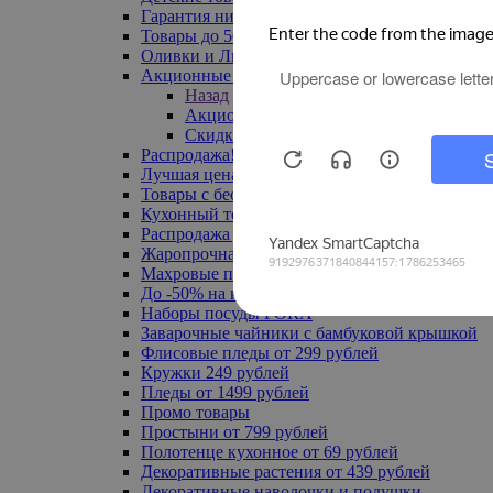
Гарантия низкой цены
Товары до 500 руб
Оливки и Лимоны
Акционные товары
Назад
Акционные товары
Скидка 20% по промокоду
Распродажа! Ульяновск до -70%
Лучшая цена
Товары с бесплатной доставкой
Кухонный текстиль
Распродажа до -50%
Жаропрочная посуда
Махровые полотенца
До -50% на ковры
Наборы посуды FORA
Заварочные чайники с бамбуковой крышкой
Флисовые пледы от 299 рублей
Кружки 249 рублей
Пледы от 1499 рублей
Промо товары
Простыни от 799 рублей
Полотенце кухонное от 69 рублей
Декоративные растения от 439 рублей
Декоративные наволочки и подушки