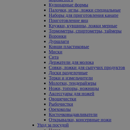
Кулинарные формы
Палочки, иглы, ложки специальные
Наборы для приготовления канапе
Приготовление яиц
Кружки, кувшины, ложки мерные
Термометры, спиртометры, таймеры
Воронки
Дуршлаги
Ковши пластиковые
Миски
Сита
Держатели для молока
Совки, ложки для сыпучих продуктов
Доски разделочные
Терки и измельчители
Молотки, тендерайзеры
Ножи, топоры, ножницы
Аксессуары для ножей
Овощечистки
Рыбочистки
Орехоколы
Косточковыдавливатели
Открывалки, консервные ножи
Уход за посудой