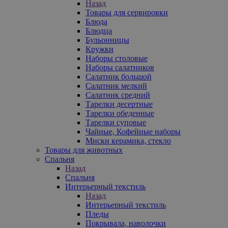
Назад
Товары для сервировки
Блюда
Блюдца
Бульонницы
Кружки
Наборы столовые
Наборы салатников
Салатник большой
Салатник мелкий
Салатник средний
Тарелки десертные
Тарелки обеденные
Тарелки суповые
Чайные, Кофейные наборы
Миски керамика, стекло
Товары для животных
Спальня
Назад
Спальня
Интерьерный текстиль
Назад
Интерьерный текстиль
Пледы
Покрывала, наволочки