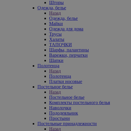
Шторы
Одежда, белье
Назад
Одежда, белье
Майки
Одежда для дома
Трусы
Халаты
ТАПОЧКИ
Шарфы, палантины
Варежки, перчатки
Шапки
Полотенца
Назад
Полотенца
Платки носовые
Постельное белье
Назад
Постельное белье
Комплекты постельного белья
Наволочки
Пододеяльник
Простыни
Постельные принадлежности
Назад