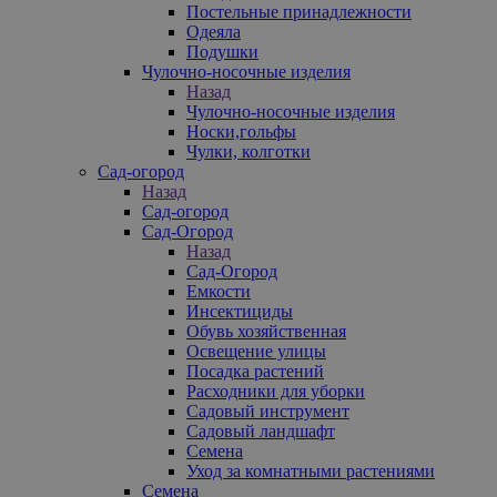
Постельные принадлежности
Одеяла
Подушки
Чулочно-носочные изделия
Назад
Чулочно-носочные изделия
Носки,гольфы
Чулки, колготки
Сад-огород
Назад
Сад-огород
Сад-Огород
Назад
Сад-Огород
Емкости
Инсектициды
Обувь хозяйственная
Освещение улицы
Посадка растений
Расходники для уборки
Садовый инструмент
Садовый ландшафт
Семена
Уход за комнатными растениями
Семена