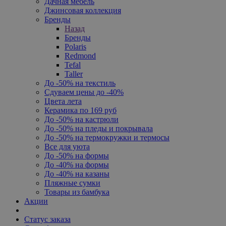
Дачная мебель
Джинсовая коллекция
Бренды
Назад
Бренды
Polaris
Redmond
Tefal
Taller
До -50% на текстиль
Сдуваем цены до -40%
Цвета лета
Керамика по 169 руб
До -50% на кастрюли
До -50% на пледы и покрывала
До -50% на термокружки и термосы
Все для уюта
До -50% на формы
До -40% на формы
До -40% на казаны
Пляжные сумки
Товары из бамбука
Акции
Статус заказа