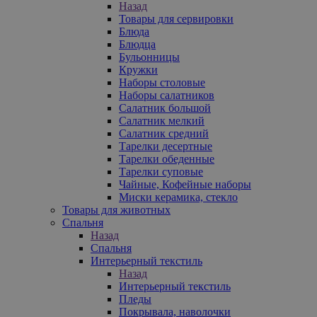
Назад
Товары для сервировки
Блюда
Блюдца
Бульонницы
Кружки
Наборы столовые
Наборы салатников
Салатник большой
Салатник мелкий
Салатник средний
Тарелки десертные
Тарелки обеденные
Тарелки суповые
Чайные, Кофейные наборы
Миски керамика, стекло
Товары для животных
Спальня
Назад
Спальня
Интерьерный текстиль
Назад
Интерьерный текстиль
Пледы
Покрывала, наволочки