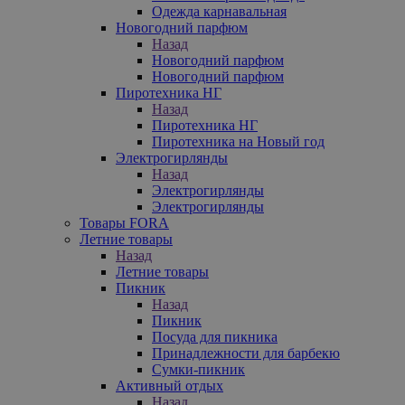
Одежда карнавальная
Новогодний парфюм
Назад
Новогодний парфюм
Новогодний парфюм
Пиротехника НГ
Назад
Пиротехника НГ
Пиротехника на Новый год
Электрогирлянды
Назад
Электрогирлянды
Электрогирлянды
Товары FORA
Летние товары
Назад
Летние товары
Пикник
Назад
Пикник
Посуда для пикника
Принадлежности для барбекю
Сумки-пикник
Активный отдых
Назад