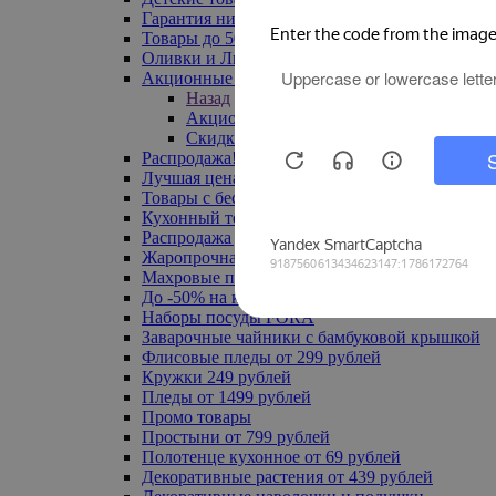
Гарантия низкой цены
Товары до 500 руб
Оливки и Лимоны
Акционные товары
Назад
Акционные товары
Скидка 20% по промокоду
Распродажа! Ульяновск до -70%
Лучшая цена
Товары с бесплатной доставкой
Кухонный текстиль
Распродажа до -50%
Жаропрочная посуда
Махровые полотенца
До -50% на ковры
Наборы посуды FORA
Заварочные чайники с бамбуковой крышкой
Флисовые пледы от 299 рублей
Кружки 249 рублей
Пледы от 1499 рублей
Промо товары
Простыни от 799 рублей
Полотенце кухонное от 69 рублей
Декоративные растения от 439 рублей