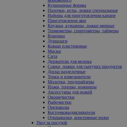
мороженого
Кулинарные формы
Палочки, иглы, ложки специальные
Наборы для приготовления канапе
Приготовление яиц
Кружки, кувшины, ложки мерные
Термометры, спиртометры, таймеры
Воронки
Дуршлаги
Ковши пластиковые
Миски
Сита
Держатели для молока
Совки, ложки для сыпучих продуктов
Доски разделочные
Терки и измельчители
Молотки, тендерайзеры
Ножи, топоры, ножницы
Аксессуары для ножей
Овощечистки
Рыбочистки
Орехоколы
Косточковыдавливатели
Открывалки, консервные ножи
Уход за посудой