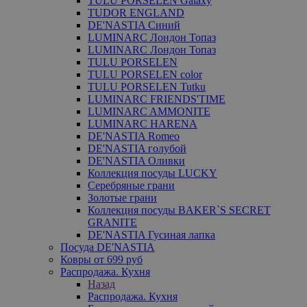
TULU PORSELEN Galaxy
TUDOR ENGLAND
DE'NASTIA Синий
LUMINARC Лондон Топаз
LUMINARC Лондон Топаз
TULU PORSELEN
TULU PORSELEN color
TULU PORSELEN Tutku
LUMINARC FRIENDS'TIME
LUMINARC AMMONITE
LUMINARC HARENA
DE'NASTIA Romeo
DE'NASTIA голубой
DE'NASTIA Оливки
Коллекция посуды LUCKY
Серебряные грани
Золотые грани
Коллекция посуды BAKER`S SECRET
GRANITE
DE'NASTIA Гусиная лапка
Посуда DE'NASTIA
Ковры от 699 руб
Распродажа. Кухня
Назад
Распродажа. Кухня