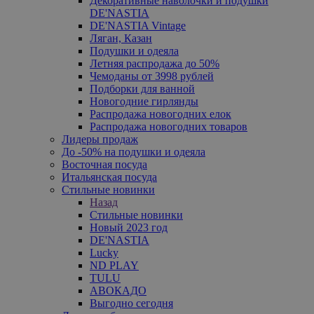
Декоративные наволочки и подушки
DE'NASTIA
DE'NASTIA Vintage
Ляган, Казан
Подушки и одеяла
Летняя распродажа до 50%
Чемоданы от 3998 рублей
Подборки для ванной
Новогодние гирлянды
Распродажа новогодних елок
Распродажа новогодних товаров
Лидеры продаж
До -50% на подушки и одеяла
Восточная посуда
Итальянская посуда
Стильные новинки
Назад
Стильные новинки
Новый 2023 год
DE'NASTIA
Lucky
ND PLAY
TULU
АВОКАДО
Выгодно сегодня