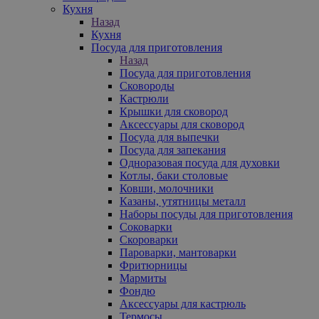
Кухня
Назад
Кухня
Посуда для приготовления
Назад
Посуда для приготовления
Сковороды
Кастрюли
Крышки для сковород
Аксессуары для сковород
Посуда для выпечки
Посуда для запекания
Одноразовая посуда для духовки
Котлы, баки столовые
Ковши, молочники
Казаны, утятницы металл
Наборы посуды для приготовления
Соковарки
Скороварки
Пароварки, мантоварки
Фритюрницы
Мармиты
Фондю
Аксессуары для кастрюль
Термосы