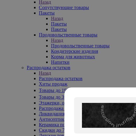
Назад
Сопутствующие товары
Пакеты
Назад
Пакеты
Пакеты
Продовольственные товары
Назад
Продовольственные товары
Кондитерские изделия
Корма для животных
Напитки
Распродажа остатков
Назад
Распродажа остатков
Хиты продаж
Товары до 199₽
Товары до 399₽
Этажерки, обувницы
Распродажа текстиля до -50%
Ликвидация до -70%
Антисептики
Керамика по 129 руб
Скидки до 70%
Детские товары