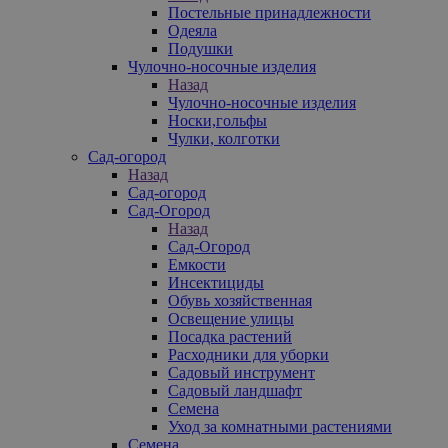
Постельные принадлежности
Одеяла
Подушки
Чулочно-носочные изделия
Назад
Чулочно-носочные изделия
Носки,гольфы
Чулки, колготки
Сад-огород
Назад
Сад-огород
Сад-Огород
Назад
Сад-Огород
Емкости
Инсектициды
Обувь хозяйственная
Освещение улицы
Посадка растений
Расходники для уборки
Садовый инструмент
Садовый ландшафт
Семена
Уход за комнатными растениями
Семена