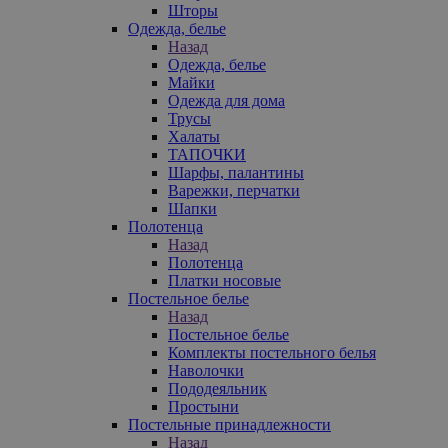
Шторы
Одежда, белье
Назад
Одежда, белье
Майки
Одежда для дома
Трусы
Халаты
ТАПОЧКИ
Шарфы, палантины
Варежки, перчатки
Шапки
Полотенца
Назад
Полотенца
Платки носовые
Постельное белье
Назад
Постельное белье
Комплекты постельного белья
Наволочки
Пододеяльник
Простыни
Постельные принадлежности
Назад