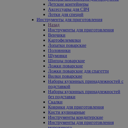
Детские контейнеры
Аксессуары для СВЧ
Лотки для специй
Инструменты для приготовления
Назад
Инструменты для приготовления
Венчики
Картофелемялки
Лопатки поварские
Половники
Шумовки
Щипцы поварские
Ложки поварские
Ложки поварские для спагетти
Вилки поварские
Наборы кухонных принадлежностей с
подставкой
Наборы кухонных принадлежностей
без подставки
Скалки
Коврики для приготовления
Кисти кулинарные
Инструменты кондитерские
Инструменты для приготовления
мороженого