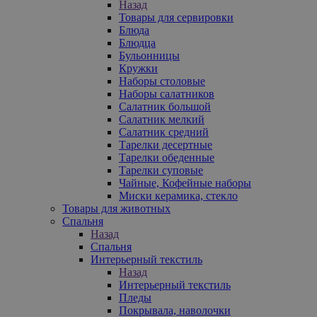
Назад
Товары для сервировки
Блюда
Блюдца
Бульонницы
Кружки
Наборы столовые
Наборы салатников
Салатник большой
Салатник мелкий
Салатник средний
Тарелки десертные
Тарелки обеденные
Тарелки суповые
Чайные, Кофейные наборы
Миски керамика, стекло
Товары для животных
Спальня
Назад
Спальня
Интерьерный текстиль
Назад
Интерьерный текстиль
Пледы
Покрывала, наволочки