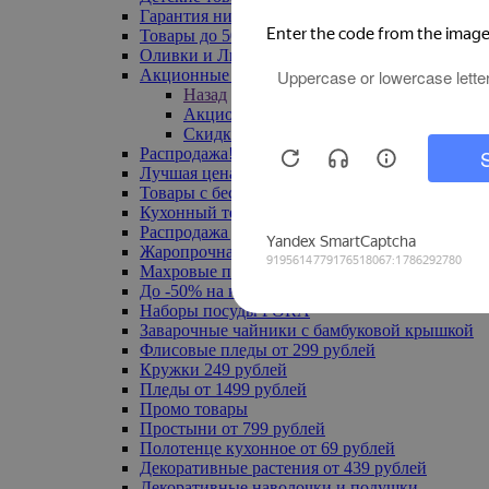
Гарантия низкой цены
Товары до 500 руб
Оливки и Лимоны
Акционные товары
Назад
Акционные товары
Скидка 20% по промокоду
Распродажа! Ульяновск до -70%
Лучшая цена
Товары с бесплатной доставкой
Кухонный текстиль
Распродажа до -50%
Жаропрочная посуда
Махровые полотенца
До -50% на ковры
Наборы посуды FORA
Заварочные чайники с бамбуковой крышкой
Флисовые пледы от 299 рублей
Кружки 249 рублей
Пледы от 1499 рублей
Промо товары
Простыни от 799 рублей
Полотенце кухонное от 69 рублей
Декоративные растения от 439 рублей
Декоративные наволочки и подушки