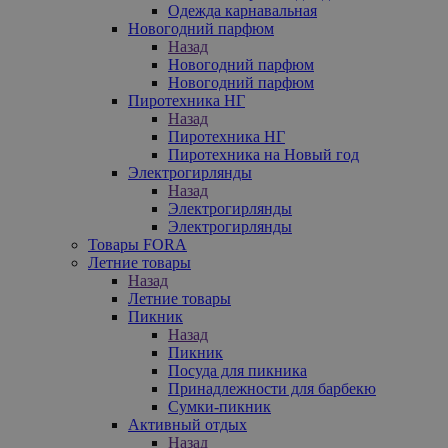
Одежда карнавальная
Новогодний парфюм
Назад
Новогодний парфюм
Новогодний парфюм
Пиротехника НГ
Назад
Пиротехника НГ
Пиротехника на Новый год
Электрогирлянды
Назад
Электрогирлянды
Электрогирлянды
Товары FORA
Летние товары
Назад
Летние товары
Пикник
Назад
Пикник
Посуда для пикника
Принадлежности для барбекю
Сумки-пикник
Активный отдых
Назад