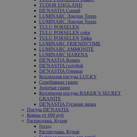
TUDOR ENGLAND
DE'NASTIA Синий
LUMINARC Лондон Топаз
LUMINARC Лондон Топаз
TULU PORSELEN
TULU PORSELEN color
TULU PORSELEN Tutku
LUMINARC FRIENDS'TIME
LUMINARC AMMONITE
LUMINARC HARENA
DE'NASTIA Romeo
DE'NASTIA голубой
DE'NASTIA Оливки
Коллекция посуды LUCKY
Серебряные грани
Золотые грани
Коллекция посуды BAKER`S SECRET
GRANITE
DE'NASTIA Гусиная лапка
Посуда DE'NASTIA
Ковры от 699 руб
Распродажа. Кухня
Назад
Распродажа. Кухня