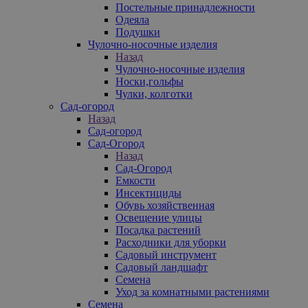
Постельные принадлежности
Одеяла
Подушки
Чулочно-носочные изделия
Назад
Чулочно-носочные изделия
Носки,гольфы
Чулки, колготки
Сад-огород
Назад
Сад-огород
Сад-Огород
Назад
Сад-Огород
Емкости
Инсектициды
Обувь хозяйственная
Освещение улицы
Посадка растений
Расходники для уборки
Садовый инструмент
Садовый ландшафт
Семена
Уход за комнатными растениями
Семена