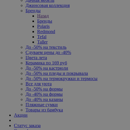
Дачная мебель
Джинсовая коллекция
Бренды
Назад
Бренды
Polaris
Redmond
Tefal
Taller
До -50% на текстиль
Сдуваем цены до -40%
Цвета лета
Керамика по 169 руб
До -50% на кастрюли
До -50% на пледы и покрывала
До -50% на термокружки и термосы
Все для уюта
До -50% на формы
До -40% на формы
До -40% на казаны
Пляжные сумки
Товары из бамбука
Акции
Статус заказа