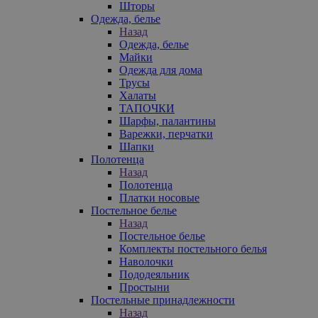
Шторы
Одежда, белье
Назад
Одежда, белье
Майки
Одежда для дома
Трусы
Халаты
ТАПОЧКИ
Шарфы, палантины
Варежки, перчатки
Шапки
Полотенца
Назад
Полотенца
Платки носовые
Постельное белье
Назад
Постельное белье
Комплекты постельного белья
Наволочки
Пододеяльник
Простыни
Постельные принадлежности
Назад