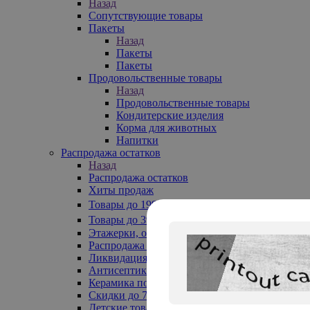
Назад
Сопутствующие товары
Пакеты
Назад
Пакеты
Пакеты
Продовольственные товары
Назад
Продовольственные товары
Кондитерские изделия
Корма для животных
Напитки
Распродажа остатков
Назад
Распродажа остатков
Хиты продаж
Товары до 199₽
Товары до 399₽
Этажерки, обувницы
Распродажа текстиля до -50%
Ликвидация до -70%
Антисептики
Керамика по 129 руб
Скидки до 70%
Детские товары