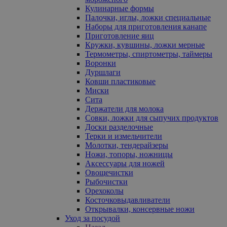
Кулинарные формы
Палочки, иглы, ложки специальные
Наборы для приготовления канапе
Приготовление яиц
Кружки, кувшины, ложки мерные
Термометры, спиртометры, таймеры
Воронки
Дуршлаги
Ковши пластиковые
Миски
Сита
Держатели для молока
Совки, ложки для сыпучих продуктов
Доски разделочные
Терки и измельчители
Молотки, тендерайзеры
Ножи, топоры, ножницы
Аксессуары для ножей
Овощечистки
Рыбочистки
Орехоколы
Косточковыдавливатели
Открывалки, консервные ножи
Уход за посудой