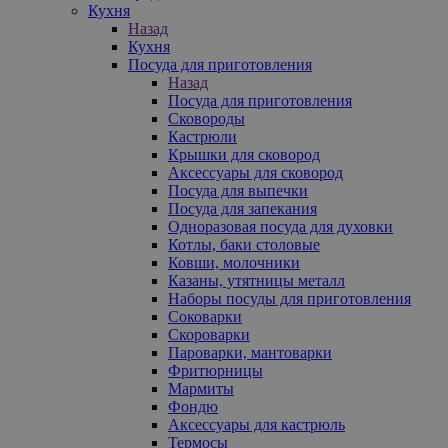
Кухня
Назад
Кухня
Посуда для приготовления
Назад
Посуда для приготовления
Сковороды
Кастрюли
Крышки для сковород
Аксессуары для сковород
Посуда для выпечки
Посуда для запекания
Одноразовая посуда для духовки
Котлы, баки столовые
Ковши, молочники
Казаны, утятницы металл
Наборы посуды для приготовления
Соковарки
Скороварки
Пароварки, мантоварки
Фритюрницы
Мармиты
Фондю
Аксессуары для кастрюль
Термосы