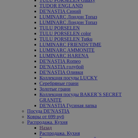
TULU PORSELEN Galaxy
TUDOR ENGLAND
DE'NASTIA Синий
LUMINARC Лондон Топаз
LUMINARC Лондон Топаз
TULU PORSELEN
TULU PORSELEN color
TULU PORSELEN Tutku
LUMINARC FRIENDS'TIME
LUMINARC AMMONITE
LUMINARC HARENA
DE'NASTIA Romeo
DE'NASTIA голубой
DE'NASTIA Оливки
Коллекция посуды LUCKY
Серебряные грани
Золотые грани
Коллекция посуды BAKER`S SECRET
GRANITE
DE'NASTIA Гусиная лапка
Посуда DE'NASTIA
Ковры от 699 руб
Распродажа. Кухня
Назад
Распродажа. Кухня