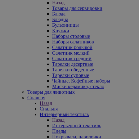
Назад
Товары для сервировки
Блюда
Блюдца
Бульонницы
Кружки
Наборы столовые
Наборы салатников
Салатник большой
Салатник мелкий
Салатник средний
Тарелки десертные
Тарелки обеденные
Тарелки суповые
Чайные, Кофейные наборы
Миски керамика, стекло
Товары для животных
Спальня
Назад
Спальня
Интерьерный текстиль
Назад
Интерьерный текстиль
Пледы
Покрывала, наволочки