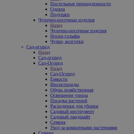
Постельные принадлежности
Одеяла
Подушки
Чулочно-носочные изделия
Назад
Чулочно-носочные изделия
Носки,гольфы
Чулки, колготки
Сад-огород
Назад
Сад-огород
Сад-Огород
Назад
Сад-Огород
Емкости
Инсектициды
Обувь хозяйственная
Освещение улицы
Посадка растений
Расходники для уборки
Садовый инструмент
Садовый ландшафт
Семена
Уход за комнатными растениями
Семена