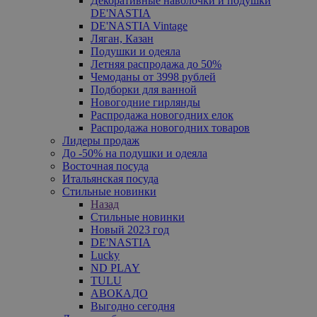
Декоративные наволочки и подушки
DE'NASTIA
DE'NASTIA Vintage
Ляган, Казан
Подушки и одеяла
Летняя распродажа до 50%
Чемоданы от 3998 рублей
Подборки для ванной
Новогодние гирлянды
Распродажа новогодних елок
Распродажа новогодних товаров
Лидеры продаж
До -50% на подушки и одеяла
Восточная посуда
Итальянская посуда
Стильные новинки
Назад
Стильные новинки
Новый 2023 год
DE'NASTIA
Lucky
ND PLAY
TULU
АВОКАДО
Выгодно сегодня