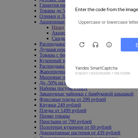
Гарантия низкой цены
Товары до 500 руб
Оливки и Лимоны
Акционные товары
Назад
Акционные товары
Скидка 20% по промокоду
Распродажа! Ульяновск до -70%
Лучшая цена
Товары с бесплатной доставкой
Кухонный текстиль
Распродажа до -50%
Жаропрочная посуда
Махровые полотенца
До -50% на ковры
Наборы посуды FORA
Заварочные чайники с бамбуковой крышкой
Флисовые пледы от 299 рублей
Кружки 249 рублей
Пледы от 1499 рублей
Промо товары
Простыни от 799 рублей
Полотенце кухонное от 69 рублей
Декоративные растения от 439 рублей