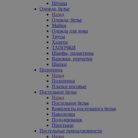
Шторы
Одежда, белье
Назад
Одежда, белье
Майки
Одежда для дома
Трусы
Халаты
ТАПОЧКИ
Шарфы, палантины
Варежки, перчатки
Шапки
Полотенца
Назад
Полотенца
Платки носовые
Постельное белье
Назад
Постельное белье
Комплекты постельного белья
Наволочки
Пододеяльник
Простыни
Постельные принадлежности
Назад