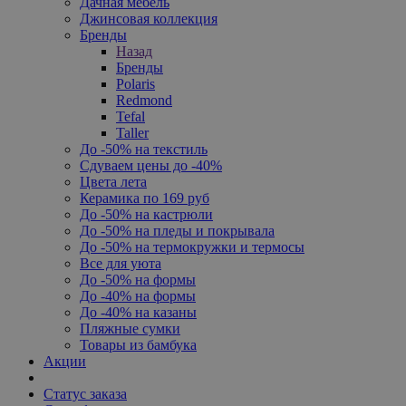
Дачная мебель
Джинсовая коллекция
Бренды
Назад
Бренды
Polaris
Redmond
Tefal
Taller
До -50% на текстиль
Сдуваем цены до -40%
Цвета лета
Керамика по 169 руб
До -50% на кастрюли
До -50% на пледы и покрывала
До -50% на термокружки и термосы
Все для уюта
До -50% на формы
До -40% на формы
До -40% на казаны
Пляжные сумки
Товары из бамбука
Акции
Статус заказа