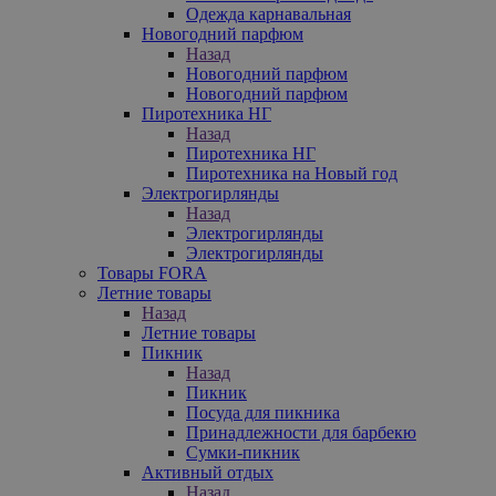
Одежда карнавальная
Новогодний парфюм
Назад
Новогодний парфюм
Новогодний парфюм
Пиротехника НГ
Назад
Пиротехника НГ
Пиротехника на Новый год
Электрогирлянды
Назад
Электрогирлянды
Электрогирлянды
Товары FORA
Летние товары
Назад
Летние товары
Пикник
Назад
Пикник
Посуда для пикника
Принадлежности для барбекю
Сумки-пикник
Активный отдых
Назад