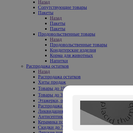
Назад
Сопутствующие товары
Пакеты
Назад
Пакеты
Пакеты
Продовольственные товары
Назад
Продовольственные товары
Кондитерские изделия
Корма для животных
Напитки
Распродажа остатков
Назад
Распродажа остатков
Хиты продаж
Товары до 199₽
Товары до 399₽
Этажерки, обувницы
Распродажа текстиля до -50%
Ликвидация до -70%
Антисептики
Керамика по 129 руб
Скидки до 70%
Детские товары