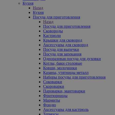
Кухня
Назад
Кухня
Посуда для приготовления
Назад
Посуда для приготовления
Сковороды
Кастрюли
Крышки для сковород
Аксессуары для сковород
Посуда для выпечки
Посуда для запекания
Одноразовая посуда для духовки
Котлы, баки столовые
Ковши, молочники
Казаны, утятницы металл
Наборы посуды для приготовления
Соковарки
Скороварки
Пароварки, мантоварки
Фритюрницы
Мармиты
Фондю
Аксессуары для кастрюль
Термосы