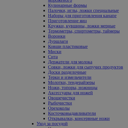
мороженого
Кулинарные формы
Палочки, иглы, ложки специальные
Наборы для приготовления канапе
Приготовление яиц
Кружки, кувшины, ложки мерные
Термометры, спиртометры, таймеры
Воронки
Дуршлаги
Ковши пластиковые
Миски
Сита
Держатели для молока
Совки, ложки для сыпучих продуктов
Доски разделочные
Терки и измельчители
Молотки, тендерайзеры
Ножи, топоры, ножницы
Аксессуары для ножей
Овощечистки
Рыбочистки
Орехоколы
Косточковыдавливатели
Открывалки, консервные ножи
Уход за посудой