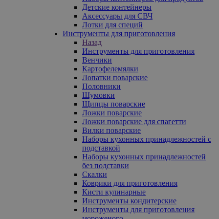
Детские контейнеры
Аксессуары для СВЧ
Лотки для специй
Инструменты для приготовления
Назад
Инструменты для приготовления
Венчики
Картофелемялки
Лопатки поварские
Половники
Шумовки
Щипцы поварские
Ложки поварские
Ложки поварские для спагетти
Вилки поварские
Наборы кухонных принадлежностей с
подставкой
Наборы кухонных принадлежностей
без подставки
Скалки
Коврики для приготовления
Кисти кулинарные
Инструменты кондитерские
Инструменты для приготовления
мороженого