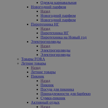
Одежда карнавальная
Новогодний парфюм
Назад
Новогодний парфюм
Новогодний парфюм
Пиротехника НГ
Назад
Пиротехника НГ
Пиротехника на Новый год
Электрогирлянды
Назад
Электрогирлянды
Электрогирлянды
Товары FORA
Летние товары
Назад
Летние товары
Пикник
Назад
Пикник
Посуда для пикника
Принадлежности для барбекю
Сумки-пикник
Активный отдых
Назад