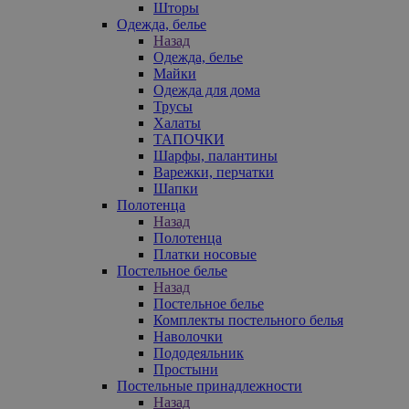
Шторы
Одежда, белье
Назад
Одежда, белье
Майки
Одежда для дома
Трусы
Халаты
ТАПОЧКИ
Шарфы, палантины
Варежки, перчатки
Шапки
Полотенца
Назад
Полотенца
Платки носовые
Постельное белье
Назад
Постельное белье
Комплекты постельного белья
Наволочки
Пододеяльник
Простыни
Постельные принадлежности
Назад