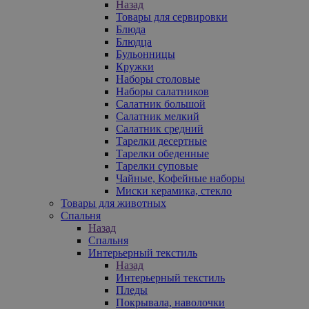
Назад
Товары для сервировки
Блюда
Блюдца
Бульонницы
Кружки
Наборы столовые
Наборы салатников
Салатник большой
Салатник мелкий
Салатник средний
Тарелки десертные
Тарелки обеденные
Тарелки суповые
Чайные, Кофейные наборы
Миски керамика, стекло
Товары для животных
Спальня
Назад
Спальня
Интерьерный текстиль
Назад
Интерьерный текстиль
Пледы
Покрывала, наволочки