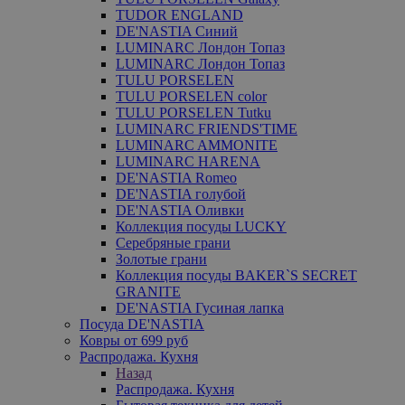
TUDOR ENGLAND
DE'NASTIA Синий
LUMINARC Лондон Топаз
LUMINARC Лондон Топаз
TULU PORSELEN
TULU PORSELEN color
TULU PORSELEN Tutku
LUMINARC FRIENDS'TIME
LUMINARC AMMONITE
LUMINARC HARENA
DE'NASTIA Romeo
DE'NASTIA голубой
DE'NASTIA Оливки
Коллекция посуды LUCKY
Серебряные грани
Золотые грани
Коллекция посуды BAKER`S SECRET
GRANITE
DE'NASTIA Гусиная лапка
Посуда DE'NASTIA
Ковры от 699 руб
Распродажа. Кухня
Назад
Распродажа. Кухня