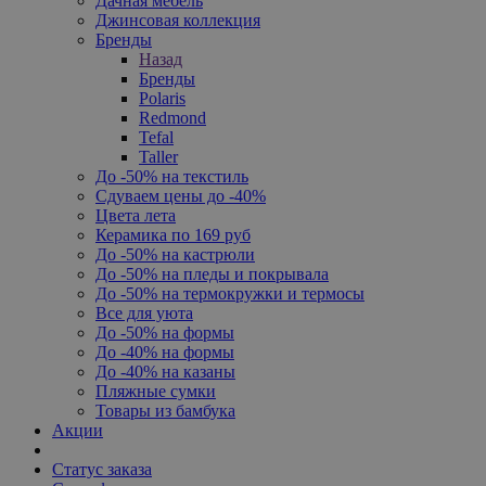
Дачная мебель
Джинсовая коллекция
Бренды
Назад
Бренды
Polaris
Redmond
Tefal
Taller
До -50% на текстиль
Сдуваем цены до -40%
Цвета лета
Керамика по 169 руб
До -50% на кастрюли
До -50% на пледы и покрывала
До -50% на термокружки и термосы
Все для уюта
До -50% на формы
До -40% на формы
До -40% на казаны
Пляжные сумки
Товары из бамбука
Акции
Статус заказа