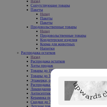
Назад
Сопутствующие товары
Пакеты
Назад
Пакеты
Пакеты
Продовольственные товары
Назад
Продовольственные товары
Кондитерские изделия
Корма для животных
Напитки
Распродажа остатков
Назад
Распродажа остатков
Хиты продаж
Товары до 199₽
Товары до 399₽
Этажерки, обувницы
Распродажа текстиля до -50%
Ликвидация до -70%
Антисептики
Керамика по 129 руб
Скидки до 70%
Детские товары