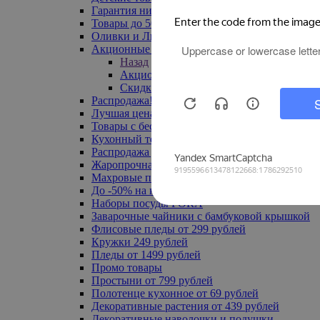
Гарантия низкой цены
Товары до 500 руб
Оливки и Лимоны
Акционные товары
Назад
Акционные товары
Скидка 20% по промокоду
Распродажа! Ульяновск до -70%
Лучшая цена
Товары с бесплатной доставкой
Кухонный текстиль
Распродажа до -50%
Жаропрочная посуда
Махровые полотенца
До -50% на ковры
Наборы посуды FORA
Заварочные чайники с бамбуковой крышкой
Флисовые пледы от 299 рублей
Кружки 249 рублей
Пледы от 1499 рублей
Промо товары
Простыни от 799 рублей
Полотенце кухонное от 69 рублей
Декоративные растения от 439 рублей
Декоративные наволочки и подушки