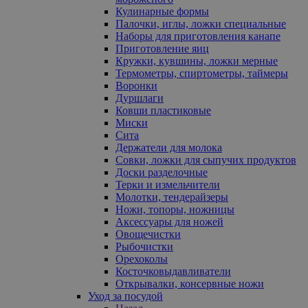
Кулинарные формы
Палочки, иглы, ложки специальные
Наборы для приготовления канапе
Приготовление яиц
Кружки, кувшины, ложки мерные
Термометры, спиртометры, таймеры
Воронки
Дуршлаги
Ковши пластиковые
Миски
Сита
Держатели для молока
Совки, ложки для сыпучих продуктов
Доски разделочные
Терки и измельчители
Молотки, тендерайзеры
Ножи, топоры, ножницы
Аксессуары для ножей
Овощечистки
Рыбочистки
Орехоколы
Косточковыдавливатели
Открывалки, консервные ножи
Уход за посудой