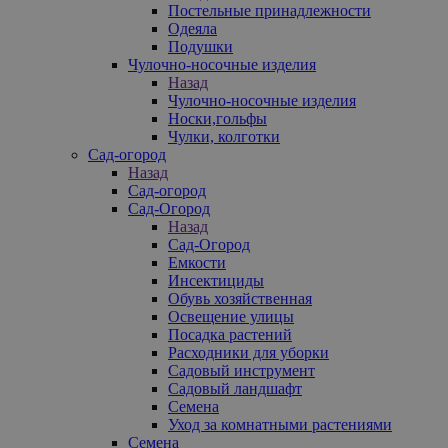
Постельные принадлежности
Одеяла
Подушки
Чулочно-носочные изделия
Назад
Чулочно-носочные изделия
Носки,гольфы
Чулки, колготки
Сад-огород
Назад
Сад-огород
Сад-Огород
Назад
Сад-Огород
Емкости
Инсектициды
Обувь хозяйственная
Освещение улицы
Посадка растений
Расходники для уборки
Садовый инструмент
Садовый ландшафт
Семена
Уход за комнатными растениями
Семена