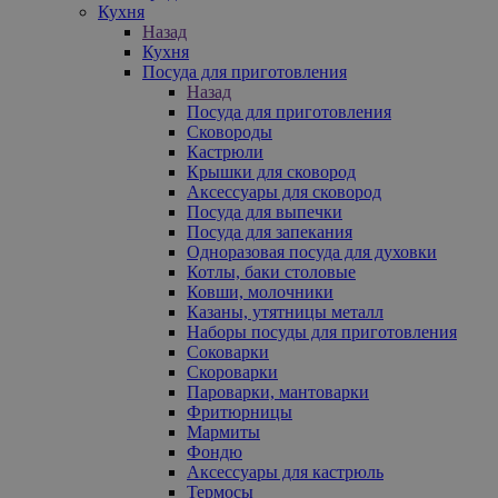
Кухня
Назад
Кухня
Посуда для приготовления
Назад
Посуда для приготовления
Сковороды
Кастрюли
Крышки для сковород
Аксессуары для сковород
Посуда для выпечки
Посуда для запекания
Одноразовая посуда для духовки
Котлы, баки столовые
Ковши, молочники
Казаны, утятницы металл
Наборы посуды для приготовления
Соковарки
Скороварки
Пароварки, мантоварки
Фритюрницы
Мармиты
Фондю
Аксессуары для кастрюль
Термосы