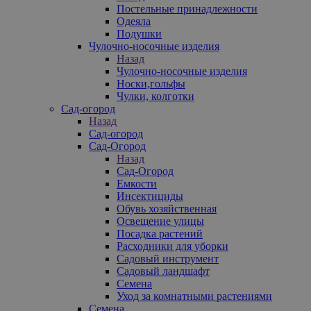
Постельные принадлежности
Одеяла
Подушки
Чулочно-носочные изделия
Назад
Чулочно-носочные изделия
Носки,гольфы
Чулки, колготки
Сад-огород
Назад
Сад-огород
Сад-Огород
Назад
Сад-Огород
Емкости
Инсектициды
Обувь хозяйственная
Освещение улицы
Посадка растений
Расходники для уборки
Садовый инструмент
Садовый ландшафт
Семена
Уход за комнатными растениями
Семена