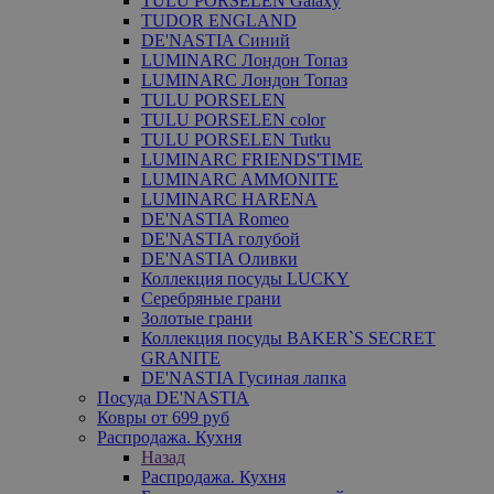
TULU PORSELEN Galaxy
TUDOR ENGLAND
DE'NASTIA Синий
LUMINARC Лондон Топаз
LUMINARC Лондон Топаз
TULU PORSELEN
TULU PORSELEN color
TULU PORSELEN Tutku
LUMINARC FRIENDS'TIME
LUMINARC AMMONITE
LUMINARC HARENA
DE'NASTIA Romeo
DE'NASTIA голубой
DE'NASTIA Оливки
Коллекция посуды LUCKY
Серебряные грани
Золотые грани
Коллекция посуды BAKER`S SECRET
GRANITE
DE'NASTIA Гусиная лапка
Посуда DE'NASTIA
Ковры от 699 руб
Распродажа. Кухня
Назад
Распродажа. Кухня