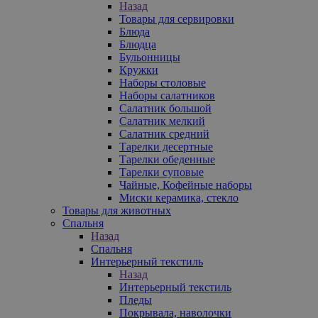
Назад
Товары для сервировки
Блюда
Блюдца
Бульонницы
Кружки
Наборы столовые
Наборы салатников
Салатник большой
Салатник мелкий
Салатник средний
Тарелки десертные
Тарелки обеденные
Тарелки суповые
Чайные, Кофейные наборы
Миски керамика, стекло
Товары для животных
Спальня
Назад
Спальня
Интерьерный текстиль
Назад
Интерьерный текстиль
Пледы
Покрывала, наволочки