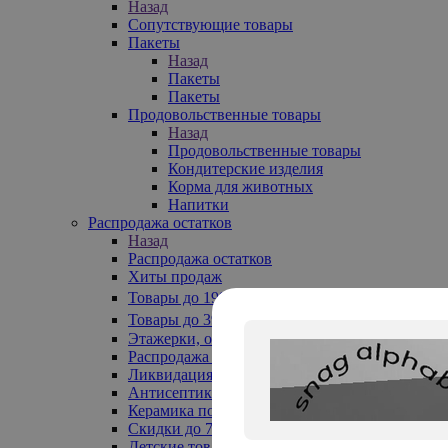
Назад
Сопутствующие товары
Пакеты
Назад
Пакеты
Пакеты
Продовольственные товары
Назад
Продовольственные товары
Кондитерские изделия
Корма для животных
Напитки
Распродажа остатков
Назад
Распродажа остатков
Хиты продаж
Товары до 199₽
Товары до 399₽
Этажерки, обувницы
Распродажа текстиля до -50%
Ликвидация до -70%
Антисептики
Керамика по 129 руб
Скидки до 70%
Детские товары