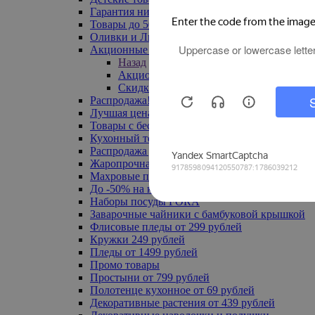
Гарантия низкой цены
Товары до 500 руб
Оливки и Лимоны
Акционные товары
Назад
Акционные товары
Скидка 20% по промокоду
Распродажа! Ульяновск до -70%
Лучшая цена
Товары с бесплатной доставкой
Кухонный текстиль
Распродажа до -50%
Жаропрочная посуда
Махровые полотенца
До -50% на ковры
Наборы посуды FORA
Заварочные чайники с бамбуковой крышкой
Флисовые пледы от 299 рублей
Кружки 249 рублей
Пледы от 1499 рублей
Промо товары
Простыни от 799 рублей
Полотенце кухонное от 69 рублей
Декоративные растения от 439 рублей