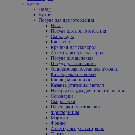
Кухня
Назад
Кухня
Посуда для приготовления
Назад
Посуда для приготовления
Сковороды
Кастрюли
Крышки для сковород
Аксессуары для сковород
Посуда для выпечки
Посуда для запекания
Одноразовая посуда для духовки
Котлы, баки столовые
Ковши, молочники
Казаны, утятницы металл
Наборы посуды для приготовления
Соковарки
Скороварки
Пароварки, мантоварки
Фритюрницы
Мармиты
Фондю
Аксессуары для кастрюль
Термосы