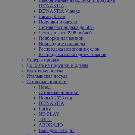
Декоративные наволочки и подушки
DE'NASTIA
DE'NASTIA Vintage
Ляган, Казан
Подушки и одеяла
Летняя распродажа до 50%
Чемоданы от 3998 рублей
Подборки для ванной
Новогодние гирлянды
Распродажа новогодних елок
Распродажа новогодних товаров
Лидеры продаж
До -50% на подушки и одеяла
Восточная посуда
Итальянская посуда
Стильные новинки
Назад
Стильные новинки
Новый 2023 год
DE'NASTIA
Lucky
ND PLAY
TULU
АВОКАДО
Выгодно сегодня