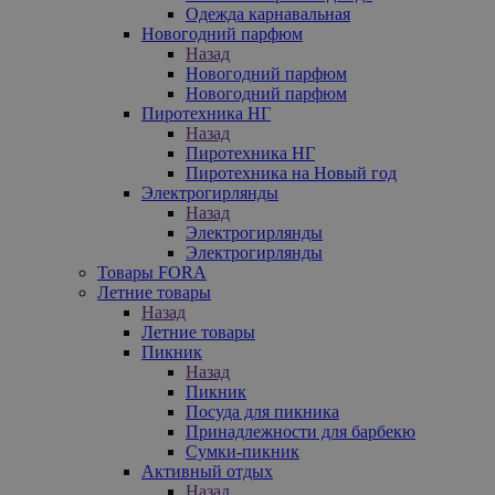
Одежда карнавальная
Новогодний парфюм
Назад
Новогодний парфюм
Новогодний парфюм
Пиротехника НГ
Назад
Пиротехника НГ
Пиротехника на Новый год
Электрогирлянды
Назад
Электрогирлянды
Электрогирлянды
Товары FORA
Летние товары
Назад
Летние товары
Пикник
Назад
Пикник
Посуда для пикника
Принадлежности для барбекю
Сумки-пикник
Активный отдых
Назад