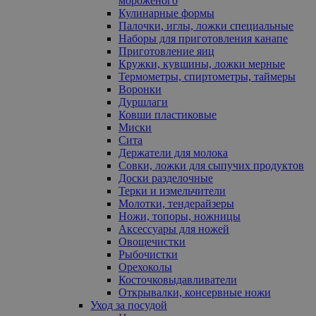
мороженого
Кулинарные формы
Палочки, иглы, ложки специальные
Наборы для приготовления канапе
Приготовление яиц
Кружки, кувшины, ложки мерные
Термометры, спиртометры, таймеры
Воронки
Дуршлаги
Ковши пластиковые
Миски
Сита
Держатели для молока
Совки, ложки для сыпучих продуктов
Доски разделочные
Терки и измельчители
Молотки, тендерайзеры
Ножи, топоры, ножницы
Аксессуары для ножей
Овощечистки
Рыбочистки
Орехоколы
Косточковыдавливатели
Открывалки, консервные ножи
Уход за посудой