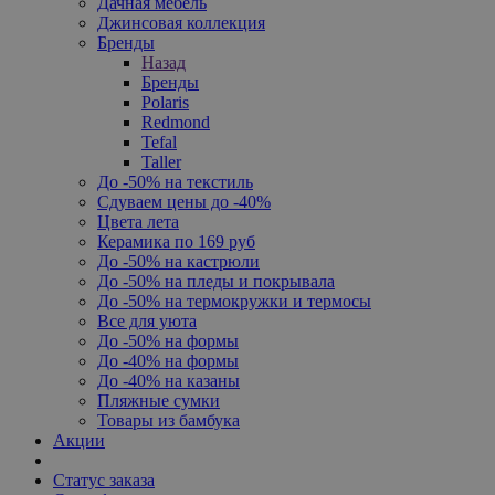
Дачная мебель
Джинсовая коллекция
Бренды
Назад
Бренды
Polaris
Redmond
Tefal
Taller
До -50% на текстиль
Сдуваем цены до -40%
Цвета лета
Керамика по 169 руб
До -50% на кастрюли
До -50% на пледы и покрывала
До -50% на термокружки и термосы
Все для уюта
До -50% на формы
До -40% на формы
До -40% на казаны
Пляжные сумки
Товары из бамбука
Акции
Статус заказа