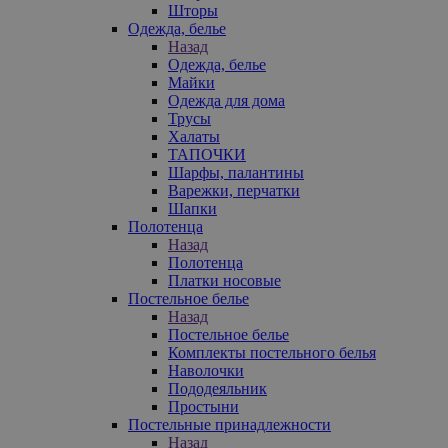
Шторы
Одежда, белье
Назад
Одежда, белье
Майки
Одежда для дома
Трусы
Халаты
ТАПОЧКИ
Шарфы, палантины
Варежки, перчатки
Шапки
Полотенца
Назад
Полотенца
Платки носовые
Постельное белье
Назад
Постельное белье
Комплекты постельного белья
Наволочки
Пододеяльник
Простыни
Постельные принадлежности
Назад