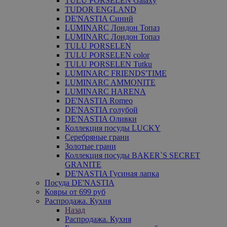
TULU PORSELEN Galaxy
TUDOR ENGLAND
DE'NASTIA Синий
LUMINARC Лондон Топаз
LUMINARC Лондон Топаз
TULU PORSELEN
TULU PORSELEN color
TULU PORSELEN Tutku
LUMINARC FRIENDS'TIME
LUMINARC AMMONITE
LUMINARC HARENA
DE'NASTIA Romeo
DE'NASTIA голубой
DE'NASTIA Оливки
Коллекция посуды LUCKY
Серебряные грани
Золотые грани
Коллекция посуды BAKER`S SECRET
GRANITE
DE'NASTIA Гусиная лапка
Посуда DE'NASTIA
Ковры от 699 руб
Распродажа. Кухня
Назад
Распродажа. Кухня