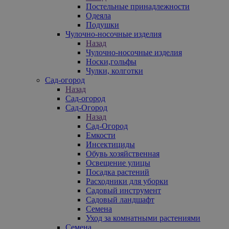
Постельные принадлежности
Одеяла
Подушки
Чулочно-носочные изделия
Назад
Чулочно-носочные изделия
Носки,гольфы
Чулки, колготки
Сад-огород
Назад
Сад-огород
Сад-Огород
Назад
Сад-Огород
Емкости
Инсектициды
Обувь хозяйственная
Освещение улицы
Посадка растений
Расходники для уборки
Садовый инструмент
Садовый ландшафт
Семена
Уход за комнатными растениями
Семена