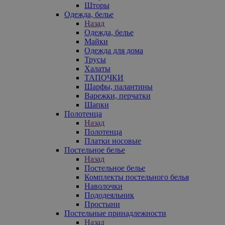
Шторы
Одежда, белье
Назад
Одежда, белье
Майки
Одежда для дома
Трусы
Халаты
ТАПОЧКИ
Шарфы, палантины
Варежки, перчатки
Шапки
Полотенца
Назад
Полотенца
Платки носовые
Постельное белье
Назад
Постельное белье
Комплекты постельного белья
Наволочки
Пододеяльник
Простыни
Постельные принадлежности
Назад