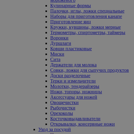
мороженого
Кулинарные формы
Палочки, иглы, ложки специальные
Наборы для приготовления канапе
Приготовление яиц
Кружки, кувшины, ложки мерные
Термометры, спиртометры, таймеры
Воронки
Дуршлаги
Ковши пластиковые
Миски
Сита
Держатели для молока
Совки, ложки для сыпучих продуктов
Доски разделочные
Терки и измельчители
Молотки, тендерайзеры
Ножи, топоры, ножницы
Аксессуары для ножей
Овощечистки
Рыбочистки
Орехоколы
Косточковыдавливатели
Открывалки, консервные ножи
Уход за посудой