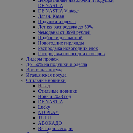
Декоративные наволочки и подушки
DE'NASTIA
DE'NASTIA Vintage
Ляган, Казан
Подушки и одеяла
Летняя распродажа до 50%
Чемоданы от 3998 рублей
Подборки для ванной
Новогодние гирлянды
Распродажа новогодних елок
Распродажа новогодних товаров
Лидеры продаж
До -50% на подушки и одеяла
Восточная посуда
Итальянская посуда
Стильные новинки
Назад
Стильные новинки
Новый 2023 год
DE'NASTIA
Lucky
ND PLAY
TULU
АВОКАДО
Выгодно сегодня