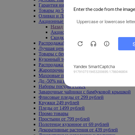
Гарантия низкой цены
Товары до 500 руб
Оливки и Лимоны
Акционные товары
Назад
Акционные товары
Скидка 20% по промокоду
Распродажа! Ульяновск до -70%
Лучшая цена
Товары с бесплатной доставкой
Кухонный текстиль
Распродажа до -50%
Жаропрочная посуда
Махровые полотенца
До -50% на ковры
Наборы посуды FORA
Заварочные чайники с бамбуковой крышкой
Флисовые пледы от 299 рублей
Кружки 249 рублей
Пледы от 1499 рублей
Промо товары
Простыни от 799 рублей
Полотенце кухонное от 69 рублей
Декоративные растения от 439 рублей