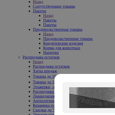
Назад
Сопутствующие товары
Пакеты
Назад
Пакеты
Пакеты
Продовольственные товары
Назад
Продовольственные товары
Кондитерские изделия
Корма для животных
Напитки
Распродажа остатков
Назад
Распродажа остатков
Хиты продаж
Товары до 199₽
Товары до 399₽
Этажерки, обувницы
Распродажа текстиля до -50%
Ликвидация до -70%
Антисептики
Керамика по 129 руб
Скидки до 70%
Детские товары