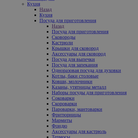
Кухня
Назад
Кухня
Посуда для приготовления
Назад
Посуда для приготовления
Сковороды
Кастрюли
Крышки для сковород
Аксессуары для сковород
Посуда для выпечки
Посуда для запекания
Одноразовая посуда для духовки
Котлы, баки столовые
Ковши, молочники
Казаны, утятницы металл
Наборы посуды для приготовления
Соковарки
Скороварки
Пароварки, мантоварки
Фритюрницы
Мармиты
Фондю
Аксессуары для кастрюль
Термосы