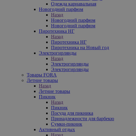
Одежда карнавальная
Новогодний парфюм
Назад
Новогодний парфюм
Новогодний парфюм
Пиротехника НГ
Назад
Пиротехника НГ
Пиротехника на Новый год
Электрогирлянды
Назад
Электрогирлянды
Электрогирлянды
Товары FORA
Летние товары
Назад
Летние товары
Пикник
Назад
Пикник
Посуда для пикника
Принадлежности для барбекю
Сумки-пикник
Активный отдых
Назад