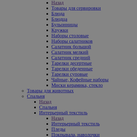
Назад
Товары для сервировки
Блюда
Блюдца
Бульонницы
Кружки
Наборы столовые
Наборы салатников
Салатник большой
Салатник мелкий
Салатник средний
Тарелки десертные
Тарелки обеденные
Тарелки суповые
Чайные, Кофейные наборы
Миски керамика, стекло
Товары для животных
Спальня
Назад
Спальня
Интерьерный текстиль
Назад
Интерьерный текстиль
Пледы
Покрывала, наволочки