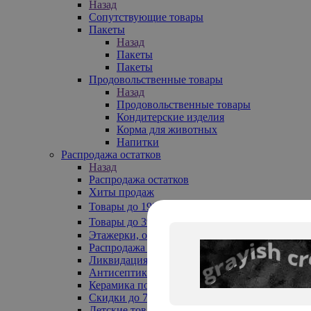
Назад
Сопутствующие товары
Пакеты
Назад
Пакеты
Пакеты
Продовольственные товары
Назад
Продовольственные товары
Кондитерские изделия
Корма для животных
Напитки
Распродажа остатков
Назад
Распродажа остатков
Хиты продаж
Товары до 199₽
Товары до 399₽
Этажерки, обувницы
Распродажа текстиля до -50%
Ликвидация до -70%
Антисептики
Керамика по 129 руб
Скидки до 70%
Детские товары