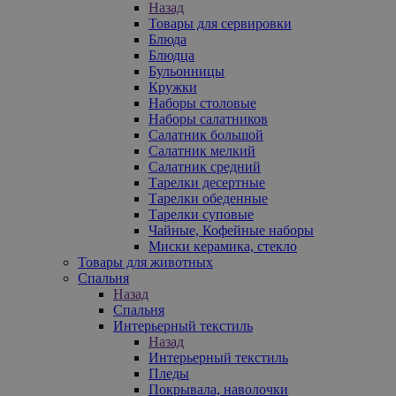
Назад
Товары для сервировки
Блюда
Блюдца
Бульонницы
Кружки
Наборы столовые
Наборы салатников
Салатник большой
Салатник мелкий
Салатник средний
Тарелки десертные
Тарелки обеденные
Тарелки суповые
Чайные, Кофейные наборы
Миски керамика, стекло
Товары для животных
Спальня
Назад
Спальня
Интерьерный текстиль
Назад
Интерьерный текстиль
Пледы
Покрывала, наволочки