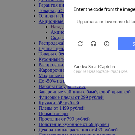
Гарантия низкой цены
Товары до 500 руб
Оливки и Лимоны
Акционные товары
Назад
Акционные товары
Скидка 20% по промокоду
Распродажа! Ульяновск до -70%
Лучшая цена
Товары с бесплатной доставкой
Кухонный текстиль
Распродажа до -50%
Жаропрочная посуда
Махровые полотенца
До -50% на ковры
Наборы посуды FORA
Заварочные чайники с бамбуковой крышкой
Флисовые пледы от 299 рублей
Кружки 249 рублей
Пледы от 1499 рублей
Промо товары
Простыни от 799 рублей
Полотенце кухонное от 69 рублей
Декоративные растения от 439 рублей