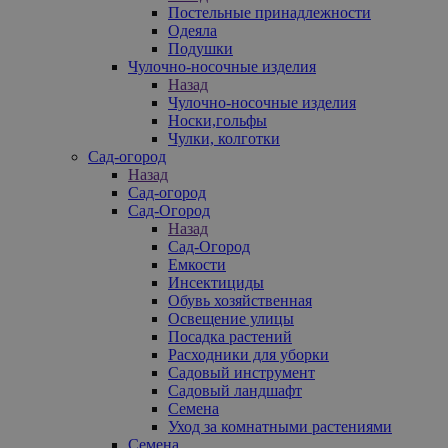
Постельные принадлежности
Одеяла
Подушки
Чулочно-носочные изделия
Назад
Чулочно-носочные изделия
Носки,гольфы
Чулки, колготки
Сад-огород
Назад
Сад-огород
Сад-Огород
Назад
Сад-Огород
Емкости
Инсектициды
Обувь хозяйственная
Освещение улицы
Посадка растений
Расходники для уборки
Садовый инструмент
Садовый ландшафт
Семена
Уход за комнатными растениями
Семена