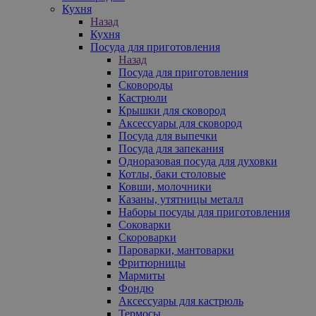
Кухня
Назад
Кухня
Посуда для приготовления
Назад
Посуда для приготовления
Сковороды
Кастрюли
Крышки для сковород
Аксессуары для сковород
Посуда для выпечки
Посуда для запекания
Одноразовая посуда для духовки
Котлы, баки столовые
Ковши, молочники
Казаны, утятницы металл
Наборы посуды для приготовления
Соковарки
Скороварки
Пароварки, мантоварки
Фритюрницы
Мармиты
Фондю
Аксессуары для кастрюль
Термосы