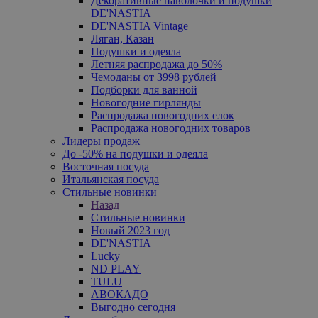
Декоративные наволочки и подушки
DE'NASTIA
DE'NASTIA Vintage
Ляган, Казан
Подушки и одеяла
Летняя распродажа до 50%
Чемоданы от 3998 рублей
Подборки для ванной
Новогодние гирлянды
Распродажа новогодних елок
Распродажа новогодних товаров
Лидеры продаж
До -50% на подушки и одеяла
Восточная посуда
Итальянская посуда
Стильные новинки
Назад
Стильные новинки
Новый 2023 год
DE'NASTIA
Lucky
ND PLAY
TULU
АВОКАДО
Выгодно сегодня