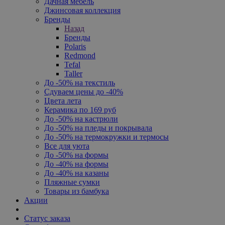
Дачная мебель
Джинсовая коллекция
Бренды
Назад
Бренды
Polaris
Redmond
Tefal
Taller
До -50% на текстиль
Сдуваем цены до -40%
Цвета лета
Керамика по 169 руб
До -50% на кастрюли
До -50% на пледы и покрывала
До -50% на термокружки и термосы
Все для уюта
До -50% на формы
До -40% на формы
До -40% на казаны
Пляжные сумки
Товары из бамбука
Акции
Статус заказа