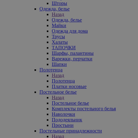
Шторы
Одежда, белье
Назад
Одежда, белье
Майки
Одежда для дома
Трусы
Халаты
ТАПОЧКИ
Шарфы, палантины
Варежки, перчатки
Шапки
Полотенца
Назад
Полотенца
Платки носовые
Постельное белье
Назад
Постельное белье
Комплекты постельного белья
Наволочки
Пододеяльник
Простыни
Постельные принадлежности
Назад