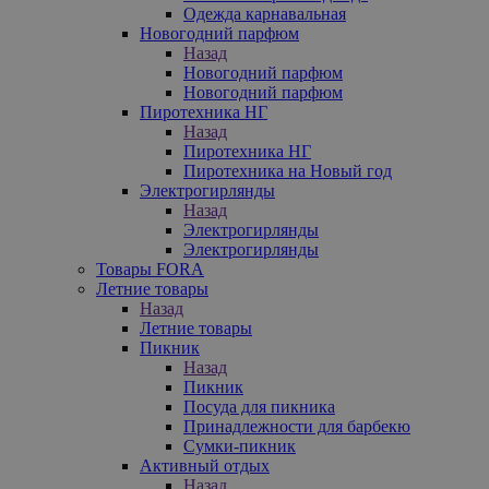
Одежда карнавальная
Новогодний парфюм
Назад
Новогодний парфюм
Новогодний парфюм
Пиротехника НГ
Назад
Пиротехника НГ
Пиротехника на Новый год
Электрогирлянды
Назад
Электрогирлянды
Электрогирлянды
Товары FORA
Летние товары
Назад
Летние товары
Пикник
Назад
Пикник
Посуда для пикника
Принадлежности для барбекю
Сумки-пикник
Активный отдых
Назад