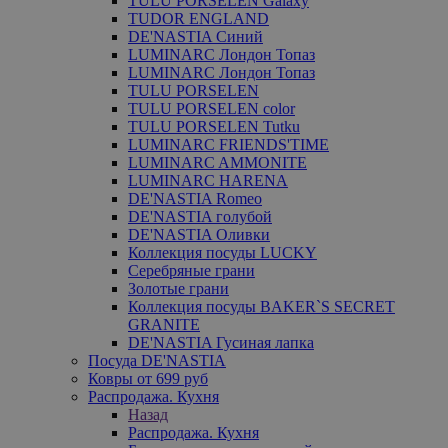
TULU PORSELEN Galaxy
TUDOR ENGLAND
DE'NASTIA Синий
LUMINARC Лондон Топаз
LUMINARC Лондон Топаз
TULU PORSELEN
TULU PORSELEN color
TULU PORSELEN Tutku
LUMINARC FRIENDS'TIME
LUMINARC AMMONITE
LUMINARC HARENA
DE'NASTIA Romeo
DE'NASTIA голубой
DE'NASTIA Оливки
Коллекция посуды LUCKY
Серебряные грани
Золотые грани
Коллекция посуды BAKER`S SECRET
GRANITE
DE'NASTIA Гусиная лапка
Посуда DE'NASTIA
Ковры от 699 руб
Распродажа. Кухня
Назад
Распродажа. Кухня