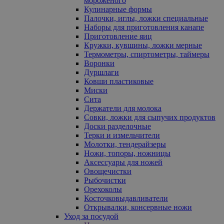
мороженого
Кулинарные формы
Палочки, иглы, ложки специальные
Наборы для приготовления канапе
Приготовление яиц
Кружки, кувшины, ложки мерные
Термометры, спиртометры, таймеры
Воронки
Дуршлаги
Ковши пластиковые
Миски
Сита
Держатели для молока
Совки, ложки для сыпучих продуктов
Доски разделочные
Терки и измельчители
Молотки, тендерайзеры
Ножи, топоры, ножницы
Аксессуары для ножей
Овощечистки
Рыбочистки
Орехоколы
Косточковыдавливатели
Открывалки, консервные ножи
Уход за посудой