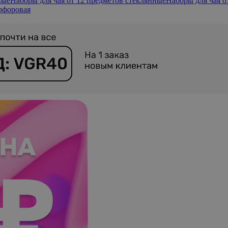
вые
Наборы для чая от 12 предметов стеклянные
Наборы для чая о
рфоровая