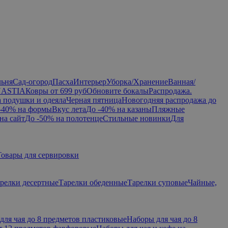
льня
Сад-огород
Пасха
Интерьер
Уборка/Хранение
Ванная/
NASTIA
Ковры от 699 руб
Обновите бокалы
Распродажа.
а подушки и одеяла
Черная пятница
Новогодняя распродажа до
-40% на формы
Вкус лета
До -40% на казаны
Пляжные
на сайт
До -50% на полотенце
Стильные новинки
Для
Товары для сервировки
релки десертные
Тарелки обеденные
Тарелки суповые
Чайные,
для чая до 8 предметов пластиковые
Наборы для чая до 8