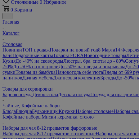
Отложенные
0
Избранное
0
Корзина
Главная
-
Каталог
-
Столовая
Новинки
ТОП продаж
Подарки на новый год
8 Марта
14 Феврал
Баня
Подарочные карты
Товары FORA
Новогодние товары
Летни
Кухня
До -40% на сковороды
Люстры, бра, споты до - 80%
Сопут
-50%
До -50% на кастрюли
До -50% на пледы и покрывала
До -5
сумки
Товары из бамбука
Нановогодь себе уюта
Пледы от 699 ру
напитков
Дачная мебель
Джинсовая коллекция
Бренды
До -50% н
-
Товары для сервировки
Барная посуда
Декор стола
Детская посуда
Посуда для празднико
-
Чайные, Кофейные наборы
Блюда
Блюдца
Бульонницы
Кружки
Наборы столовые
Наборы сал
Кофейные наборы
Миски керамика, стекло
-
Наборы для чая 8-12 предметов фарфоровые
Наборы для чая 8-12 предметов стеклянные
Наборы для чая вос