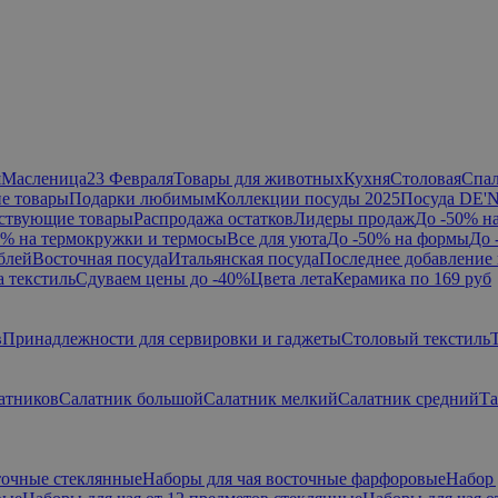
я
Масленица
23 Февраля
Товары для животных
Кухня
Столовая
Спа
е товары
Подарки любимым
Коллекции посуды 2025
Посуда DE'
ствующие товары
Распродажа остатков
Лидеры продаж
До -50% н
0% на термокружки и термосы
Все для уюта
До -50% на формы
До 
блей
Восточная посуда
Итальянская посуда
Последнее добавление 
а текстиль
Сдуваем цены до -40%
Цвета лета
Керамика по 169 руб
в
Принадлежности для сервировки и гаджеты
Столовый текстиль
атников
Салатник большой
Салатник мелкий
Салатник средний
Та
точные стеклянные
Наборы для чая восточные фарфоровые
Набор 