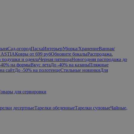
льня
Сад-огород
Пасха
Интерьер
Уборка/Хранение
Ванная/
NASTIA
Ковры от 699 руб
Обновите бокалы
Распродажа.
а подушки и одеяла
Черная пятница
Новогодняя распродажа до
-40% на формы
Вкус лета
До -40% на казаны
Пляжные
на сайт
До -50% на полотенце
Стильные новинки
Для
Товары для сервировки
релки десертные
Тарелки обеденные
Тарелки суповые
Чайные,