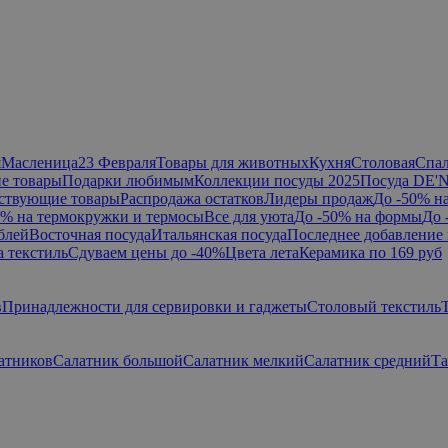
я
Масленица
23 Февраля
Товары для животных
Кухня
Столовая
Спа
е товары
Подарки любимым
Коллекции посуды 2025
Посуда DE'
ствующие товары
Распродажа остатков
Лидеры продаж
До -50% н
0% на термокружки и термосы
Все для уюта
До -50% на формы
До 
блей
Восточная посуда
Итальянская посуда
Последнее добавление 
а текстиль
Сдуваем цены до -40%
Цвета лета
Керамика по 169 руб
в
Принадлежности для сервировки и гаджеты
Столовый текстиль
атников
Салатник большой
Салатник мелкий
Салатник средний
Та