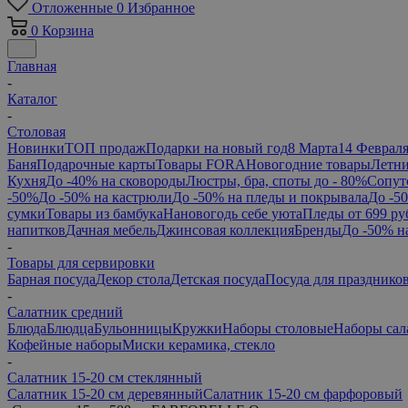
Отложенные
0
Избранное
0
Корзина
Главная
-
Каталог
-
Столовая
Новинки
ТОП продаж
Подарки на новый год
8 Марта
14 Феврал
Баня
Подарочные карты
Товары FORA
Новогодние товары
Летни
Кухня
До -40% на сковороды
Люстры, бра, споты до - 80%
Сопут
-50%
До -50% на кастрюли
До -50% на пледы и покрывала
До -5
сумки
Товары из бамбука
Нановогодь себе уюта
Пледы от 699 ру
напитков
Дачная мебель
Джинсовая коллекция
Бренды
До -50% н
-
Товары для сервировки
Барная посуда
Декор стола
Детская посуда
Посуда для празднико
-
Салатник средний
Блюда
Блюдца
Бульонницы
Кружки
Наборы столовые
Наборы сал
Кофейные наборы
Миски керамика, стекло
-
Салатник 15-20 см стеклянный
Салатник 15-20 см деревянный
Салатник 15-20 см фарфоровый