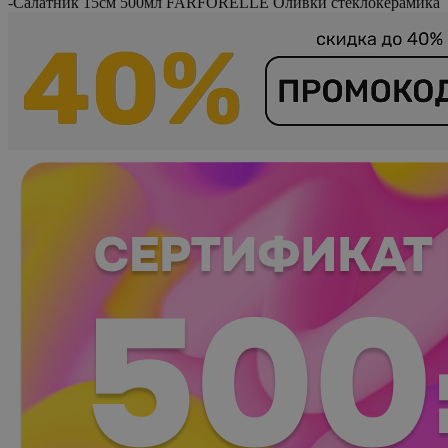
-
Салатник 15см 500мл FARFORELLE Оливки стеклокерамика