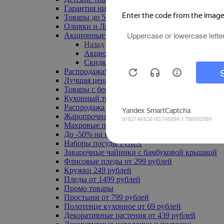
Гарантия низкой цены
Товары до 500 руб
Оливки и Лимоны
Акционные товары
Назад
Акционные товары
Скидка 20% по промокоду
Распродажа! Ульяновск до -70%
Лучшая цена
Товары с бесплатной доставкой
Кухонный текстиль
Распродажа до -50%
Жаропрочная посуда
Махровые полотенца
До -50% на ковры
Наборы посуды FORA
Заварочные чайники с бамбуковой крышкой
Флисовые пледы от 299 рублей
Кружки 249 рублей
Пледы от 1499 рублей
Промо товары
Простыни от 799 рублей
Полотенце кухонное от 69 рублей
Декоративные растения от 439 рублей