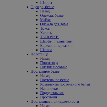
Шторы
Одежда, белье
Назад
Одежда, белье
Майки
Одежда для дома
Трусы
Халаты
ТАПОЧКИ
Шарфы, палантины
Варежки, перчатки
Шапки
Полотенца
Назад
Полотенца
Платки носовые
Постельное белье
Назад
Постельное белье
Комплекты постельного белья
Наволочки
Пододеяльник
Простыни
Постельные принадлежности
Назад