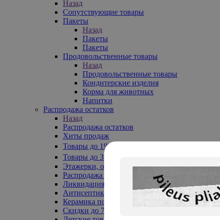
Назад
Сопутствующие товары
Пакеты
Назад
Пакеты
Пакеты
Продовольственные товары
Назад
Продовольственные товары
Кондитерские изделия
Корма для животных
Напитки
Распродажа остатков
Назад
Распродажа остатков
Хиты продаж
Товары до 199₽
Товары до 399₽
Этажерки, обувницы
Распродажа текстиля до -50%
Ликвидация до -70%
Антисептики
Керамика по 129 руб
Скидки до 70%
Детские товары