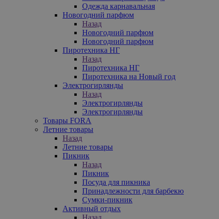
Одежда карнавальная
Новогодний парфюм
Назад
Новогодний парфюм
Новогодний парфюм
Пиротехника НГ
Назад
Пиротехника НГ
Пиротехника на Новый год
Электрогирлянды
Назад
Электрогирлянды
Электрогирлянды
Товары FORA
Летние товары
Назад
Летние товары
Пикник
Назад
Пикник
Посуда для пикника
Принадлежности для барбекю
Сумки-пикник
Активный отдых
Назад