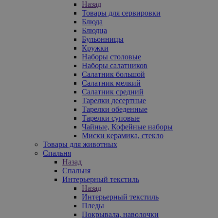
Назад
Товары для сервировки
Блюда
Блюдца
Бульонницы
Кружки
Наборы столовые
Наборы салатников
Салатник большой
Салатник мелкий
Салатник средний
Тарелки десертные
Тарелки обеденные
Тарелки суповые
Чайные, Кофейные наборы
Миски керамика, стекло
Товары для животных
Спальня
Назад
Спальня
Интерьерный текстиль
Назад
Интерьерный текстиль
Пледы
Покрывала, наволочки