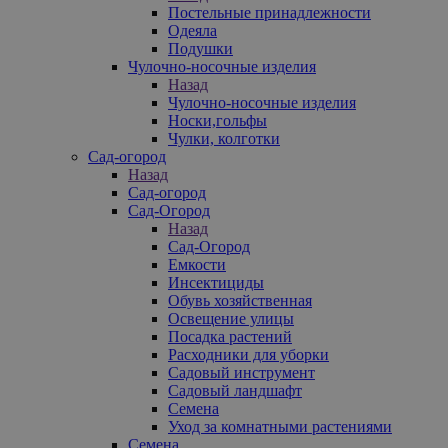
Постельные принадлежности
Одеяла
Подушки
Чулочно-носочные изделия
Назад
Чулочно-носочные изделия
Носки,гольфы
Чулки, колготки
Сад-огород
Назад
Сад-огород
Сад-Огород
Назад
Сад-Огород
Емкости
Инсектициды
Обувь хозяйственная
Освещение улицы
Посадка растений
Расходники для уборки
Садовый инструмент
Садовый ландшафт
Семена
Уход за комнатными растениями
Семена