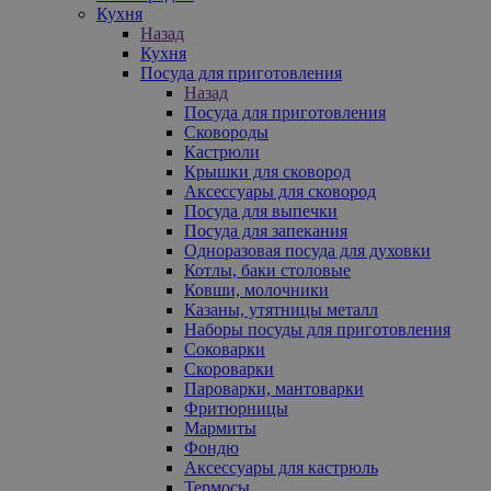
Кухня
Назад
Кухня
Посуда для приготовления
Назад
Посуда для приготовления
Сковороды
Кастрюли
Крышки для сковород
Аксессуары для сковород
Посуда для выпечки
Посуда для запекания
Одноразовая посуда для духовки
Котлы, баки столовые
Ковши, молочники
Казаны, утятницы металл
Наборы посуды для приготовления
Соковарки
Скороварки
Пароварки, мантоварки
Фритюрницы
Мармиты
Фондю
Аксессуары для кастрюль
Термосы