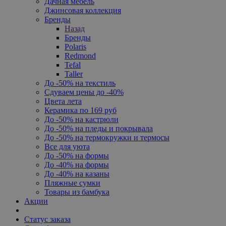
Дачная мебель
Джинсовая коллекция
Бренды
Назад
Бренды
Polaris
Redmond
Tefal
Taller
До -50% на текстиль
Сдуваем цены до -40%
Цвета лета
Керамика по 169 руб
До -50% на кастрюли
До -50% на пледы и покрывала
До -50% на термокружки и термосы
Все для уюта
До -50% на формы
До -40% на формы
До -40% на казаны
Пляжные сумки
Товары из бамбука
Акции
Статус заказа