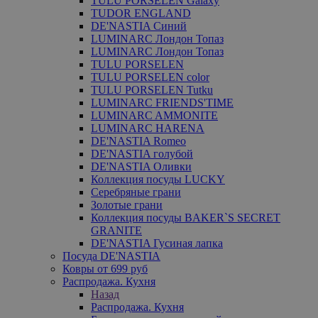
TULU PORSELEN Galaxy
TUDOR ENGLAND
DE'NASTIA Синий
LUMINARC Лондон Топаз
LUMINARC Лондон Топаз
TULU PORSELEN
TULU PORSELEN color
TULU PORSELEN Tutku
LUMINARC FRIENDS'TIME
LUMINARC AMMONITE
LUMINARC HARENA
DE'NASTIA Romeo
DE'NASTIA голубой
DE'NASTIA Оливки
Коллекция посуды LUCKY
Серебряные грани
Золотые грани
Коллекция посуды BAKER`S SECRET
GRANITE
DE'NASTIA Гусиная лапка
Посуда DE'NASTIA
Ковры от 699 руб
Распродажа. Кухня
Назад
Распродажа. Кухня