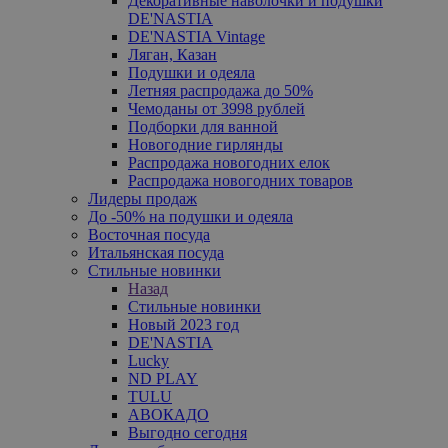
Декоративные наволочки и подушки
DE'NASTIA
DE'NASTIA Vintage
Ляган, Казан
Подушки и одеяла
Летняя распродажа до 50%
Чемоданы от 3998 рублей
Подборки для ванной
Новогодние гирлянды
Распродажа новогодних елок
Распродажа новогодних товаров
Лидеры продаж
До -50% на подушки и одеяла
Восточная посуда
Итальянская посуда
Стильные новинки
Назад
Стильные новинки
Новый 2023 год
DE'NASTIA
Lucky
ND PLAY
TULU
АВОКАДО
Выгодно сегодня