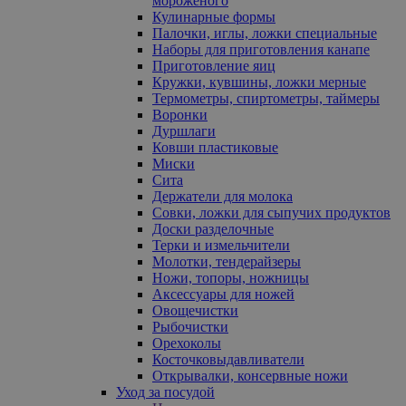
мороженого
Кулинарные формы
Палочки, иглы, ложки специальные
Наборы для приготовления канапе
Приготовление яиц
Кружки, кувшины, ложки мерные
Термометры, спиртометры, таймеры
Воронки
Дуршлаги
Ковши пластиковые
Миски
Сита
Держатели для молока
Совки, ложки для сыпучих продуктов
Доски разделочные
Терки и измельчители
Молотки, тендерайзеры
Ножи, топоры, ножницы
Аксессуары для ножей
Овощечистки
Рыбочистки
Орехоколы
Косточковыдавливатели
Открывалки, консервные ножи
Уход за посудой