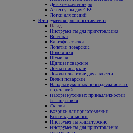
Детские контейнеры
Аксессуары для СВЧ
Лотки для специй
Инструменты для приготовления
Назад
Инструменты для приготовления
Венчики
Картофелемялки
Лопатки поварские
Половники
Шумовки
Щипцы поварские
Ложки поварские
Ложки поварские для спагетти
Вилки поварские
Наборы кухонных принадлежностей с
подставкой
Наборы кухонных принадлежностей
без подставки
Скалки
Коврики для приготовления
Кисти кулинарные
Инструменты кондитерские
Инструменты для приготовления
мороженого