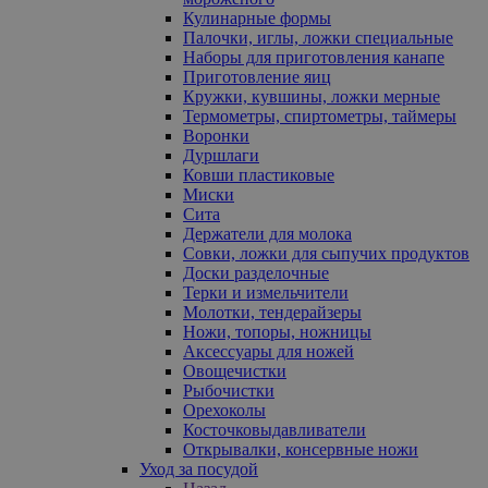
Кулинарные формы
Палочки, иглы, ложки специальные
Наборы для приготовления канапе
Приготовление яиц
Кружки, кувшины, ложки мерные
Термометры, спиртометры, таймеры
Воронки
Дуршлаги
Ковши пластиковые
Миски
Сита
Держатели для молока
Совки, ложки для сыпучих продуктов
Доски разделочные
Терки и измельчители
Молотки, тендерайзеры
Ножи, топоры, ножницы
Аксессуары для ножей
Овощечистки
Рыбочистки
Орехоколы
Косточковыдавливатели
Открывалки, консервные ножи
Уход за посудой