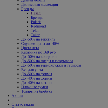
Дачная мебель
Джинсовая коллекция
Бренды
Назад
Бренды
Polaris
Redmond
Tefal
Taller
До -50% на текстиль
Сдуваем цены до -40%
Цвета лета
Керамика по 169 руб
До -50% на кастрюли
До -50% на пледы и покрывала
До -50% на термокружки и термосы
Все для уюта
До -50% на формы
До -40% на формы
До -40% на казаны
Пляжные сумки
Товары из бамбука
Акции
Статус заказа