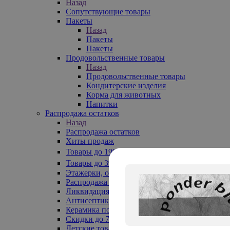
Назад
Сопутствующие товары
Пакеты
Назад
Пакеты
Пакеты
Продовольственные товары
Назад
Продовольственные товары
Кондитерские изделия
Корма для животных
Напитки
Распродажа остатков
Назад
Распродажа остатков
Хиты продаж
Товары до 199₽
Товары до 399₽
Этажерки, обувницы
Распродажа текстиля до -50%
Ликвидация до -70%
Антисептики
Керамика по 129 руб
Скидки до 70%
Детские товары