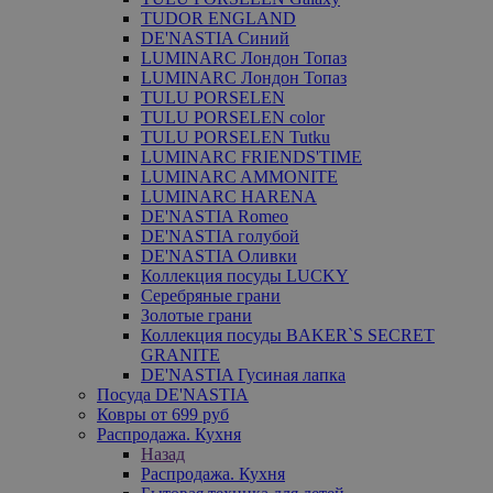
TUDOR ENGLAND
DE'NASTIA Синий
LUMINARC Лондон Топаз
LUMINARC Лондон Топаз
TULU PORSELEN
TULU PORSELEN color
TULU PORSELEN Tutku
LUMINARC FRIENDS'TIME
LUMINARC AMMONITE
LUMINARC HARENA
DE'NASTIA Romeo
DE'NASTIA голубой
DE'NASTIA Оливки
Коллекция посуды LUCKY
Серебряные грани
Золотые грани
Коллекция посуды BAKER`S SECRET
GRANITE
DE'NASTIA Гусиная лапка
Посуда DE'NASTIA
Ковры от 699 руб
Распродажа. Кухня
Назад
Распродажа. Кухня