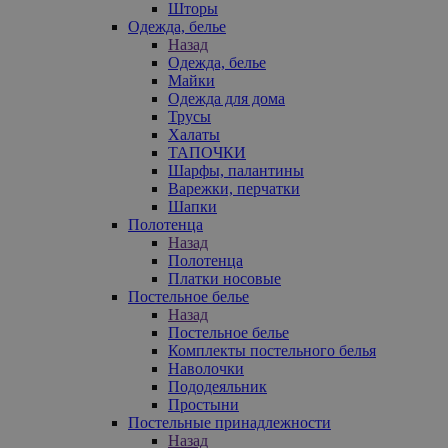
Шторы
Одежда, белье
Назад
Одежда, белье
Майки
Одежда для дома
Трусы
Халаты
ТАПОЧКИ
Шарфы, палантины
Варежки, перчатки
Шапки
Полотенца
Назад
Полотенца
Платки носовые
Постельное белье
Назад
Постельное белье
Комплекты постельного белья
Наволочки
Пододеяльник
Простыни
Постельные принадлежности
Назад