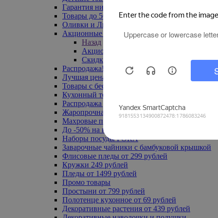
Гарантия низкой цены
Товары до 500 руб
Оливки и Лимоны
Акционные товары
Назад
Акционные товары
Скидка 20% по промокоду
Распродажа! Ульяновск до -70%
Лучшая цена
Товары с бесплатной доставкой
Кухонный текстиль
Распродажа до -50%
Жаропрочная посуда
Махровые полотенца
До -50% на ковры
Наборы посуды FORA
Заварочные чайники с бамбуковой крышкой
Флисовые пледы от 299 рублей
Кружки 249 рублей
Пледы от 1499 рублей
Промо товары
Простыни от 799 рублей
Полотенце кухонное от 69 рублей
Декоративные растения от 439 рублей
Декоративные наволочки и подушки