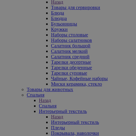
Назад
Товары для сервировки
Блюда
Блюдца
Бульонницы
Кружки
Наборы столовые
Наборы салатников
Салатник большой
Салатник мелкий
Салатник средний
Тарелки десертные
Тарелки обеденные
Тарелки суповые
Чайные, Кофейные наборы
Миски керамика, стекло
Товары для животных
Спальня
Назад
Спальня
Интерьерный текстиль
Назад
Интерьерный текстиль
Пледы
Покрывала, наволочки