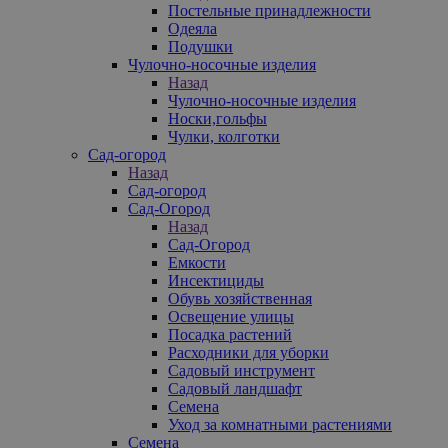
Постельные принадлежности
Одеяла
Подушки
Чулочно-носочные изделия
Назад
Чулочно-носочные изделия
Носки,гольфы
Чулки, колготки
Сад-огород
Назад
Сад-огород
Сад-Огород
Назад
Сад-Огород
Емкости
Инсектициды
Обувь хозяйственная
Освещение улицы
Посадка растений
Расходники для уборки
Садовый инструмент
Садовый ландшафт
Семена
Уход за комнатными растениями
Семена