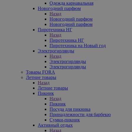
Одежда карнавальная
Новогодний парфюм
Назад
Новогодний парфюм
Новогодний парфюм
Пиротехника НГ
Назад
Пиротехника НГ
Пиротехника на Новый год
Электрогирлянды
Назад
Электрогирлянды
Электрогирлянды
Товары FORA
Летние товары
Назад
Летние товары
Пикник
Назад
Пикник
Посуда для пикника
Принадлежности для барбекю
Сумки-пикник
Активный отдых
Назад