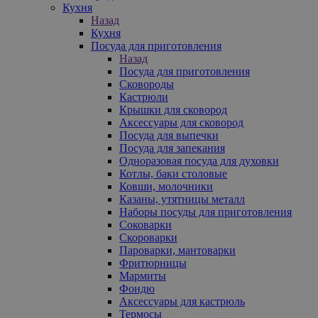
Кухня
Назад
Кухня
Посуда для приготовления
Назад
Посуда для приготовления
Сковороды
Кастрюли
Крышки для сковород
Аксессуары для сковород
Посуда для выпечки
Посуда для запекания
Одноразовая посуда для духовки
Котлы, баки столовые
Ковши, молочники
Казаны, утятницы металл
Наборы посуды для приготовления
Соковарки
Скороварки
Пароварки, мантоварки
Фритюрницы
Мармиты
Фондю
Аксессуары для кастрюль
Термосы