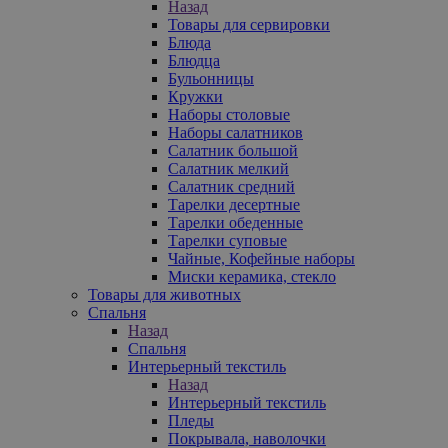
Назад
Товары для сервировки
Блюда
Блюдца
Бульонницы
Кружки
Наборы столовые
Наборы салатников
Салатник большой
Салатник мелкий
Салатник средний
Тарелки десертные
Тарелки обеденные
Тарелки суповые
Чайные, Кофейные наборы
Миски керамика, стекло
Товары для животных
Спальня
Назад
Спальня
Интерьерный текстиль
Назад
Интерьерный текстиль
Пледы
Покрывала, наволочки