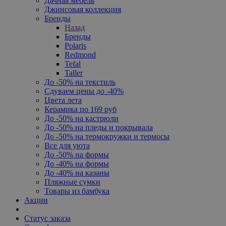
Дачная мебель
Джинсовая коллекция
Бренды
Назад
Бренды
Polaris
Redmond
Tefal
Taller
До -50% на текстиль
Сдуваем цены до -40%
Цвета лета
Керамика по 169 руб
До -50% на кастрюли
До -50% на пледы и покрывала
До -50% на термокружки и термосы
Все для уюта
До -50% на формы
До -40% на формы
До -40% на казаны
Пляжные сумки
Товары из бамбука
Акции
Статус заказа