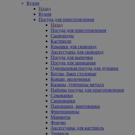
Кухня
Назад
Кухня
Посуда для приготовления
Назад
Посуда для приготовления
Сковороды
Кастрюли
Крышки для сковород
Аксессуары для сковород
Посуда для выпечки
Посуда для запекания
Одноразовая посуда для духовки
Котлы, баки столовые
Ковши, молочники
Казаны, утятницы металл
Наборы посуды для приготовления
Соковарки
Скороварки
Пароварки, мантоварки
Фритюрницы
Мармиты
Фондю
Аксессуары для кастрюль
Термосы