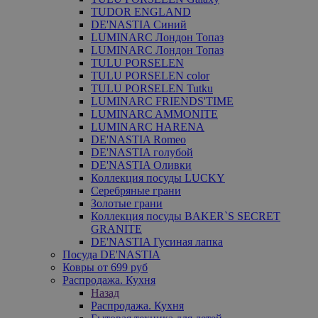
TUDOR ENGLAND
DE'NASTIA Синий
LUMINARC Лондон Топаз
LUMINARC Лондон Топаз
TULU PORSELEN
TULU PORSELEN color
TULU PORSELEN Tutku
LUMINARC FRIENDS'TIME
LUMINARC AMMONITE
LUMINARC HARENA
DE'NASTIA Romeo
DE'NASTIA голубой
DE'NASTIA Оливки
Коллекция посуды LUCKY
Серебряные грани
Золотые грани
Коллекция посуды BAKER`S SECRET
GRANITE
DE'NASTIA Гусиная лапка
Посуда DE'NASTIA
Ковры от 699 руб
Распродажа. Кухня
Назад
Распродажа. Кухня