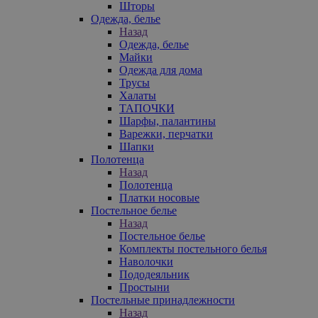
Шторы
Одежда, белье
Назад
Одежда, белье
Майки
Одежда для дома
Трусы
Халаты
ТАПОЧКИ
Шарфы, палантины
Варежки, перчатки
Шапки
Полотенца
Назад
Полотенца
Платки носовые
Постельное белье
Назад
Постельное белье
Комплекты постельного белья
Наволочки
Пододеяльник
Простыни
Постельные принадлежности
Назад