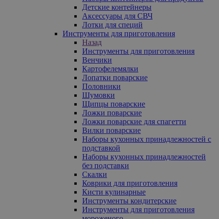
Детские контейнеры
Аксессуары для СВЧ
Лотки для специй
Инструменты для приготовления
Назад
Инструменты для приготовления
Венчики
Картофелемялки
Лопатки поварские
Половники
Шумовки
Щипцы поварские
Ложки поварские
Ложки поварские для спагетти
Вилки поварские
Наборы кухонных принадлежностей с
подставкой
Наборы кухонных принадлежностей
без подставки
Скалки
Коврики для приготовления
Кисти кулинарные
Инструменты кондитерские
Инструменты для приготовления
мороженого