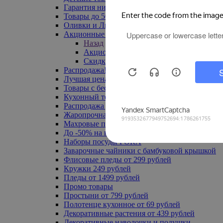
Гарантия низкой цены
Товары до 500 руб
Оливки и Лимоны
Акционные товары
Назад
Акционные товары
Скидка 20% по промокоду
Распродажа! Ульяновск до -70%
Лучшая цена
Товары с бесплатной доставкой
Кухонный текстиль
Распродажа до -50%
Жаропрочная посуда
Махровые полотенца
До -50% на ковры
Наборы посуды FORA
Заварочные чайники с бамбуковой крышкой
Флисовые пледы от 299 рублей
Кружки 249 рублей
Пледы от 1499 рублей
Промо товары
Простыни от 799 рублей
Полотенце кухонное от 69 рублей
Декоративные растения от 439 рублей
Декоративные наволочки и подушки