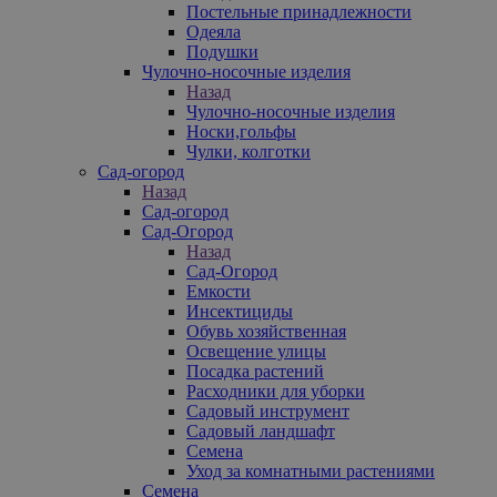
Постельные принадлежности
Одеяла
Подушки
Чулочно-носочные изделия
Назад
Чулочно-носочные изделия
Носки,гольфы
Чулки, колготки
Сад-огород
Назад
Сад-огород
Сад-Огород
Назад
Сад-Огород
Емкости
Инсектициды
Обувь хозяйственная
Освещение улицы
Посадка растений
Расходники для уборки
Садовый инструмент
Садовый ландшафт
Семена
Уход за комнатными растениями
Семена