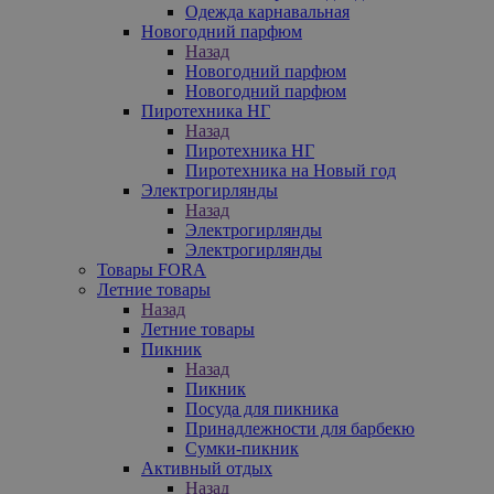
Одежда карнавальная
Новогодний парфюм
Назад
Новогодний парфюм
Новогодний парфюм
Пиротехника НГ
Назад
Пиротехника НГ
Пиротехника на Новый год
Электрогирлянды
Назад
Электрогирлянды
Электрогирлянды
Товары FORA
Летние товары
Назад
Летние товары
Пикник
Назад
Пикник
Посуда для пикника
Принадлежности для барбекю
Сумки-пикник
Активный отдых
Назад