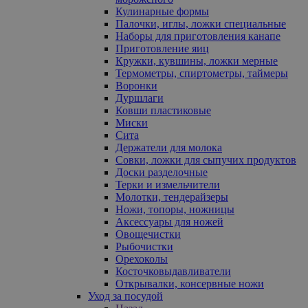
Кулинарные формы
Палочки, иглы, ложки специальные
Наборы для приготовления канапе
Приготовление яиц
Кружки, кувшины, ложки мерные
Термометры, спиртометры, таймеры
Воронки
Дуршлаги
Ковши пластиковые
Миски
Сита
Держатели для молока
Совки, ложки для сыпучих продуктов
Доски разделочные
Терки и измельчители
Молотки, тендерайзеры
Ножи, топоры, ножницы
Аксессуары для ножей
Овощечистки
Рыбочистки
Орехоколы
Косточковыдавливатели
Открывалки, консервные ножи
Уход за посудой