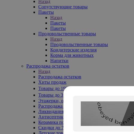
Назад
Сопутствующие товары
Пакеты
Назад
Пакеты
Пакеты
Продовольственные товары
Назад
Продовольственные товары
Кондитерские изделия
Корма для животных
Напитки
Распродажа остатков
Назад
Распродажа остатков
Хиты продаж
Товары до 199₽
Товары до 399₽
Этажерки, обувницы
Распродажа текстиля до -50%
Ликвидация до -70%
Антисептики
Керамика по 129 руб
Скидки до 70%
Детские товары