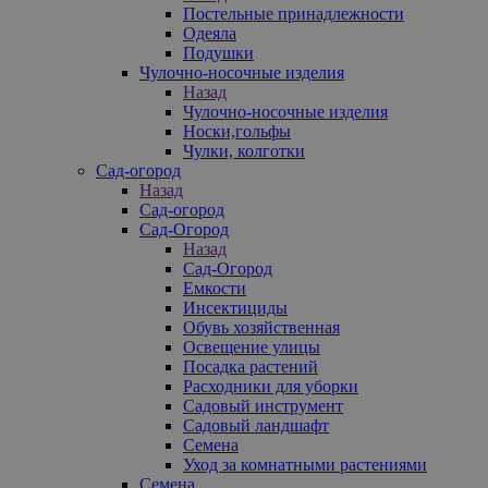
Постельные принадлежности
Одеяла
Подушки
Чулочно-носочные изделия
Назад
Чулочно-носочные изделия
Носки,гольфы
Чулки, колготки
Сад-огород
Назад
Сад-огород
Сад-Огород
Назад
Сад-Огород
Емкости
Инсектициды
Обувь хозяйственная
Освещение улицы
Посадка растений
Расходники для уборки
Садовый инструмент
Садовый ландшафт
Семена
Уход за комнатными растениями
Семена