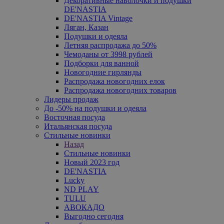
Декоративные наволочки и подушки
DE'NASTIA
DE'NASTIA Vintage
Ляган, Казан
Подушки и одеяла
Летняя распродажа до 50%
Чемоданы от 3998 рублей
Подборки для ванной
Новогодние гирлянды
Распродажа новогодних елок
Распродажа новогодних товаров
Лидеры продаж
До -50% на подушки и одеяла
Восточная посуда
Итальянская посуда
Стильные новинки
Назад
Стильные новинки
Новый 2023 год
DE'NASTIA
Lucky
ND PLAY
TULU
АВОКАДО
Выгодно сегодня