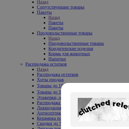
Назад
Сопутствующие товары
Пакеты
Назад
Пакеты
Пакеты
Продовольственные товары
Назад
Продовольственные товары
Кондитерские изделия
Корма для животных
Напитки
Распродажа остатков
Назад
Распродажа остатков
Хиты продаж
Товары до 199₽
Товары до 399₽
Этажерки, обувницы
Распродажа текстиля до -50%
Ликвидация до -70%
Антисептики
Керамика по 129 руб
Скидки до 70%
Детские товары