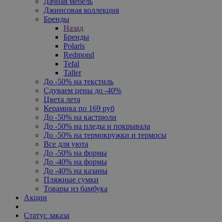
Дачная мебель
Джинсовая коллекция
Бренды
Назад
Бренды
Polaris
Redmond
Tefal
Taller
До -50% на текстиль
Сдуваем цены до -40%
Цвета лета
Керамика по 169 руб
До -50% на кастрюли
До -50% на пледы и покрывала
До -50% на термокружки и термосы
Все для уюта
До -50% на формы
До -40% на формы
До -40% на казаны
Пляжные сумки
Товары из бамбука
Акции
Статус заказа