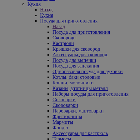
Кухня
Назад
Кухня
Посуда для приготовления
Назад
Посуда для приготовления
Сковороды
Кастрюли
Крышки для сковород
Аксессуары для сковород
Посуда для выпечки
Посуда для запекания
Одноразовая посуда для духовки
Котлы, баки столовые
Ковши, молочники
Казаны, утятницы металл
Наборы посуды для приготовления
Соковарки
Скороварки
Пароварки, мантоварки
Фритюрницы
Мармиты
Фондю
Аксессуары для кастрюль
Термосы