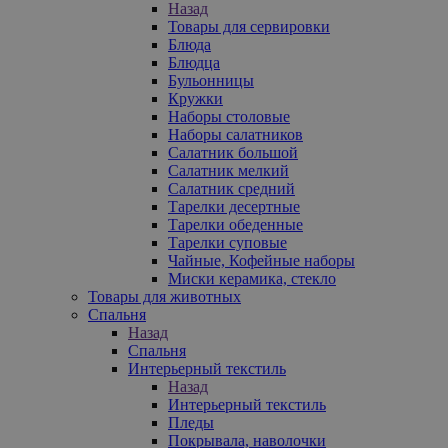
Назад
Товары для сервировки
Блюда
Блюдца
Бульонницы
Кружки
Наборы столовые
Наборы салатников
Салатник большой
Салатник мелкий
Салатник средний
Тарелки десертные
Тарелки обеденные
Тарелки суповые
Чайные, Кофейные наборы
Миски керамика, стекло
Товары для животных
Спальня
Назад
Спальня
Интерьерный текстиль
Назад
Интерьерный текстиль
Пледы
Покрывала, наволочки