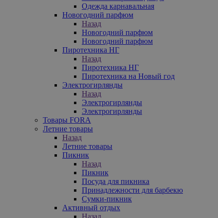
Одежда карнавальная
Новогодний парфюм
Назад
Новогодний парфюм
Новогодний парфюм
Пиротехника НГ
Назад
Пиротехника НГ
Пиротехника на Новый год
Электрогирлянды
Назад
Электрогирлянды
Электрогирлянды
Товары FORA
Летние товары
Назад
Летние товары
Пикник
Назад
Пикник
Посуда для пикника
Принадлежности для барбекю
Сумки-пикник
Активный отдых
Назад