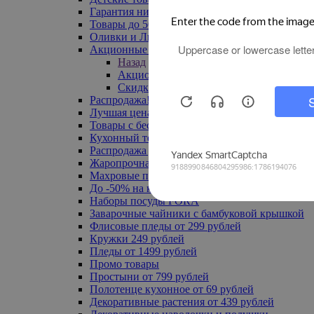
Гарантия низкой цены
Товары до 500 руб
Оливки и Лимоны
Акционные товары
Назад
Акционные товары
Скидка 20% по промокоду
Распродажа! Ульяновск до -70%
Лучшая цена
Товары с бесплатной доставкой
Кухонный текстиль
Распродажа до -50%
Жаропрочная посуда
Махровые полотенца
До -50% на ковры
Наборы посуды FORA
Заварочные чайники с бамбуковой крышкой
Флисовые пледы от 299 рублей
Кружки 249 рублей
Пледы от 1499 рублей
Промо товары
Простыни от 799 рублей
Полотенце кухонное от 69 рублей
Декоративные растения от 439 рублей