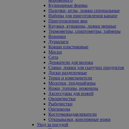
мороженого
Кулинарные формы
Палочки, иглы, ложки специальные
Наборы для приготовления канапе
Приготовление яиц
Кружки, кувшины, ложки мерные
Термометры, спиртометры, таймеры
Воронки
Дуршлаги
Ковши пластиковые
Миски
Сита
Держатели для молока
Совки, ложки для сыпучих продуктов
Доски разделочные
Терки и измельчители
Молотки, тендерайзеры
Ножи, топоры, ножницы
Аксессуары для ножей
Овощечистки
Рыбочистки
Орехоколы
Косточковыдавливатели
Открывалки, консервные ножи
Уход за посудой