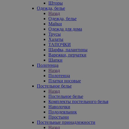
Шторы
Одежда, белье
Назад
Одежда, белье
Майки
Одежда для дома
Трусы
Халаты
ТАПОЧКИ
Шарфы, палантины
Варежки, перчатки
Шапки
Полотенца
Назад
Полотенца
Платки носовые
Постельное белье
Назад
Постельное белье
Комплекты постельного белья
Наволочки
Пододеяльник
Простыни
Постельные принадлежности
Назад