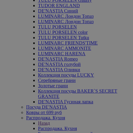
TULU PORSELEN Galaxy
TUDOR ENGLAND
DE'NASTIA Синий
LUMINARC Лондон Топаз
LUMINARC Лондон Топаз
TULU PORSELEN
TULU PORSELEN color
TULU PORSELEN Tutku
LUMINARC FRIENDS'TIME
LUMINARC AMMONITE
LUMINARC HARENA
DE'NASTIA Romeo
DE'NASTIA голубой
DE'NASTIA Оливки
Коллекция посуды LUCKY
Серебряные грани
Золотые грани
Коллекция посуды BAKER`S SECRET
GRANITE
DE'NASTIA Гусиная лапка
Посуда DE'NASTIA
Ковры от 699 руб
Распродажа. Кухня
Назад
Распродажа. Кухня