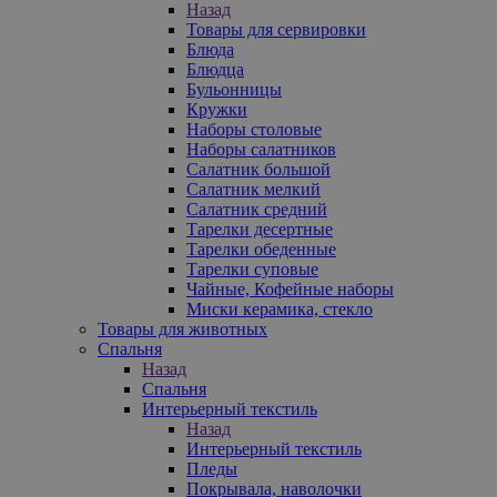
Назад
Товары для сервировки
Блюда
Блюдца
Бульонницы
Кружки
Наборы столовые
Наборы салатников
Салатник большой
Салатник мелкий
Салатник средний
Тарелки десертные
Тарелки обеденные
Тарелки суповые
Чайные, Кофейные наборы
Миски керамика, стекло
Товары для животных
Спальня
Назад
Спальня
Интерьерный текстиль
Назад
Интерьерный текстиль
Пледы
Покрывала, наволочки