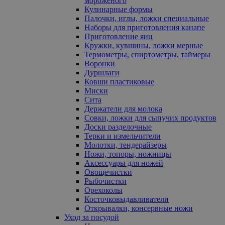
мороженого
Кулинарные формы
Палочки, иглы, ложки специальные
Наборы для приготовления канапе
Приготовление яиц
Кружки, кувшины, ложки мерные
Термометры, спиртометры, таймеры
Воронки
Дуршлаги
Ковши пластиковые
Миски
Сита
Держатели для молока
Совки, ложки для сыпучих продуктов
Доски разделочные
Терки и измельчители
Молотки, тендерайзеры
Ножи, топоры, ножницы
Аксессуары для ножей
Овощечистки
Рыбочистки
Орехоколы
Косточковыдавливатели
Открывалки, консервные ножи
Уход за посудой