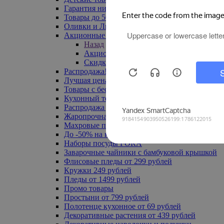
Гарантия низкой цены
Товары до 500 руб
Оливки и Лимоны
Акционные товары
Назад
Акционные товары
Скидка 20% по промокоду
Распродажа! Ульяновск до -70%
Лучшая цена
Товары с бесплатной доставкой
Кухонный текстиль
Распродажа до -50%
Жаропрочная посуда
Махровые полотенца
До -50% на ковры
Наборы посуды FORA
Заварочные чайники с бамбуковой крышкой
Флисовые пледы от 299 рублей
Кружки 249 рублей
Пледы от 1499 рублей
Промо товары
Простыни от 799 рублей
Полотенце кухонное от 69 рублей
Декоративные растения от 439 рублей