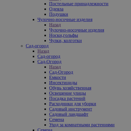
Постельные принадлежности
Одеяла
Подушки
Чулочно-носочные изделия
Назад
Чулочно-носочные изделия
Носки,гольфы
Чулки, колготки
Сад-огород
Назад
Сад-огород
Сад-Огород
Назад
Сад-Огород
Емкости
Инсектициды
Обувь хозяйственная
Освещение улицы
Посадка растений
Расходники для уборки
Садовый инструмент
Садовый ландшафт
Семена
Уход за комнатными растениями
Семена