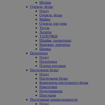
Шторы
Одежда, белье
Назад
Одежда, белье
Майки
Одежда для дома
Трусы
Халаты
ТАПОЧКИ
Шарфы, палантины
Варежки, перчатки
Шапки
Полотенца
Назад
Полотенца
Платки носовые
Постельное белье
Назад
Постельное белье
Комплекты постельного белья
Наволочки
Пододеяльник
Простыни
Постельные принадлежности
Назад