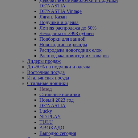
Декоративные наволочки и подушки
DE'NASTIA
DE'NASTIA Vintage
Ляган, Казан
Подушки и одеяла
Летняя распродажа до 50%
Чемоданы от 3998 рублей
Подборки для ванной
Новогодние гирлянды
Распродажа новогодних елок
Распродажа новогодних товаров
Лидеры продаж
До -50% на подушки и одеяла
Восточная посуда
Итальянская посуда
Стильные новинки
Назад
Стильные новинки
Новый 2023 год
DE'NASTIA
Lucky
ND PLAY
TULU
АВОКАДО
Выгодно сегодня