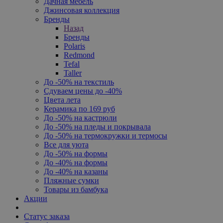
Дачная мебель
Джинсовая коллекция
Бренды
Назад
Бренды
Polaris
Redmond
Tefal
Taller
До -50% на текстиль
Сдуваем цены до -40%
Цвета лета
Керамика по 169 руб
До -50% на кастрюли
До -50% на пледы и покрывала
До -50% на термокружки и термосы
Все для уюта
До -50% на формы
До -40% на формы
До -40% на казаны
Пляжные сумки
Товары из бамбука
Акции
Статус заказа