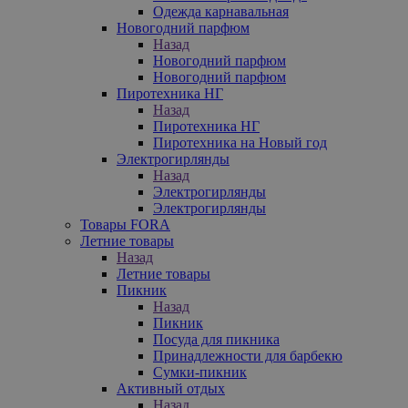
Одежда карнавальная
Новогодний парфюм
Назад
Новогодний парфюм
Новогодний парфюм
Пиротехника НГ
Назад
Пиротехника НГ
Пиротехника на Новый год
Электрогирлянды
Назад
Электрогирлянды
Электрогирлянды
Товары FORA
Летние товары
Назад
Летние товары
Пикник
Назад
Пикник
Посуда для пикника
Принадлежности для барбекю
Сумки-пикник
Активный отдых
Назад