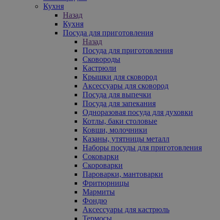
Кухня
Назад
Кухня
Посуда для приготовления
Назад
Посуда для приготовления
Сковороды
Кастрюли
Крышки для сковород
Аксессуары для сковород
Посуда для выпечки
Посуда для запекания
Одноразовая посуда для духовки
Котлы, баки столовые
Ковши, молочники
Казаны, утятницы металл
Наборы посуды для приготовления
Соковарки
Скороварки
Пароварки, мантоварки
Фритюрницы
Мармиты
Фондю
Аксессуары для кастрюль
Термосы