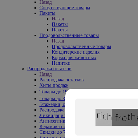
Назад
Сопутствующие товары
Пакеты
Назад
Пакеты
Пакеты
Продовольственные товары
Назад
Продовольственные товары
Кондитерские изделия
Корма для животных
Напитки
Распродажа остатков
Назад
Распродажа остатков
Хиты продаж
Товары до 199₽
Товары до 399₽
Этажерки, обувницы
Распродажа текстиля до -50%
Ликвидация до -70%
Антисептики
Керамика по 129 руб
Скидки до 70%
Детские товары