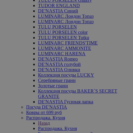
TULU PORSELEN Galaxy
TUDOR ENGLAND
DE'NASTIA Синий
LUMINARC Лондон Топаз
LUMINARC Лондон Топаз
TULU PORSELEN
TULU PORSELEN color
TULU PORSELEN Tutku
LUMINARC FRIENDS'TIME
LUMINARC AMMONITE
LUMINARC HARENA
DE'NASTIA Romeo
DE'NASTIA голубой
DE'NASTIA Оливки
Коллекция посуды LUCKY
Серебряные грани
Золотые грани
Коллекция посуды BAKER`S SECRET
GRANITE
DE'NASTIA Гусиная лапка
Посуда DE'NASTIA
Ковры от 699 руб
Распродажа. Кухня
Назад
Распродажа. Кухня