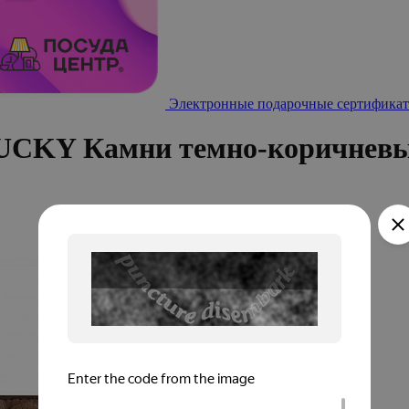
Электронные подарочные сертификат
LUCKY Камни темно-коричневы