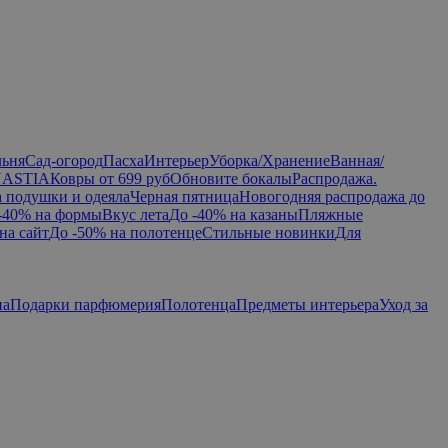
льня
Сад-огород
Пасха
Интерьер
Уборка/Хранение
Ванная/
NASTIA
Ковры от 699 руб
Обновите бокалы
Распродажа.
а подушки и одеяла
Черная пятница
Новогодняя распродажа до
-40% на формы
Вкус лета
До -40% на казаны
Пляжные
на сайт
До -50% на полотенце
Стильные новинки
Для
па
Подарки парфюмерия
Полотенца
Предметы интерьера
Уход за