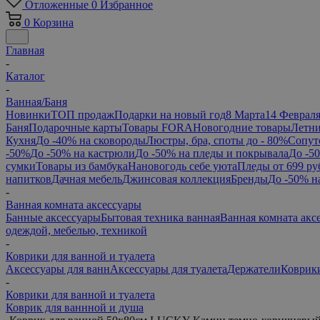
Отложенные
0
Избранное
0
Корзина
Главная
-
Каталог
-
Ванная/Баня
Новинки
ТОП продаж
Подарки на новый год
8 Марта
14 Феврал
Баня
Подарочные карты
Товары FORA
Новогодние товары
Летни
Кухня
До -40% на сковороды
Люстры, бра, споты до - 80%
Сопут
-50%
До -50% на кастрюли
До -50% на пледы и покрывала
До -5
сумки
Товары из бамбука
Нановогодь себе уюта
Пледы от 699 ру
напитков
Дачная мебель
Джинсовая коллекция
Бренды
До -50% н
-
Ванная комната аксессуары
Банные аксессуары
Бытовая техника ванная
Ванная комната акс
одеждой, мебелью, техникой
-
Коврики для ванной и туалета
Аксессуары для ванн
Аксессуары для туалета
Держатели
Коврики
-
Коврики для ванной и туалета
Коврик для ваннной и душа