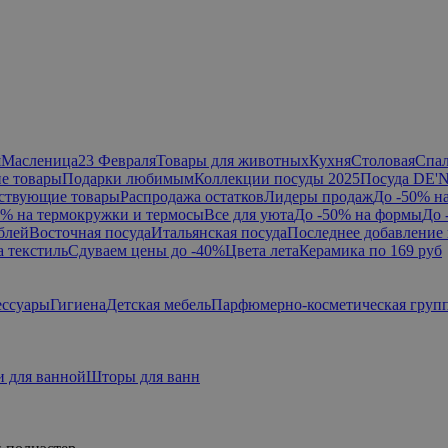
я
Масленица
23 Февраля
Товары для животных
Кухня
Столовая
Спа
е товары
Подарки любимым
Коллекции посуды 2025
Посуда DE'
ствующие товары
Распродажа остатков
Лидеры продаж
До -50% н
0% на термокружки и термосы
Все для уюта
До -50% на формы
До 
блей
Восточная посуда
Итальянская посуда
Последнее добавление 
а текстиль
Сдуваем цены до -40%
Цвета лета
Керамика по 169 руб
ессуары
Гигиена
Детская мебель
Парфюмерно-косметическая груп
 для ванной
Шторы для ванн