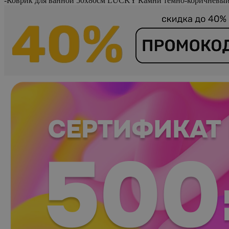
-
Коврик для ванной 50х80см LUCKY Камни темно-коричневый