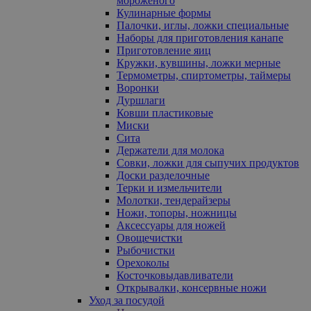
мороженого
Кулинарные формы
Палочки, иглы, ложки специальные
Наборы для приготовления канапе
Приготовление яиц
Кружки, кувшины, ложки мерные
Термометры, спиртометры, таймеры
Воронки
Дуршлаги
Ковши пластиковые
Миски
Сита
Держатели для молока
Совки, ложки для сыпучих продуктов
Доски разделочные
Терки и измельчители
Молотки, тендерайзеры
Ножи, топоры, ножницы
Аксессуары для ножей
Овощечистки
Рыбочистки
Орехоколы
Косточковыдавливатели
Открывалки, консервные ножи
Уход за посудой