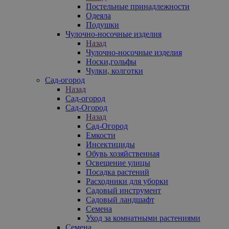
Постельные принадлежности
Одеяла
Подушки
Чулочно-носочные изделия
Назад
Чулочно-носочные изделия
Носки,гольфы
Чулки, колготки
Сад-огород
Назад
Сад-огород
Сад-Огород
Назад
Сад-Огород
Емкости
Инсектициды
Обувь хозяйственная
Освещение улицы
Посадка растений
Расходники для уборки
Садовый инструмент
Садовый ландшафт
Семена
Уход за комнатными растениями
Семена