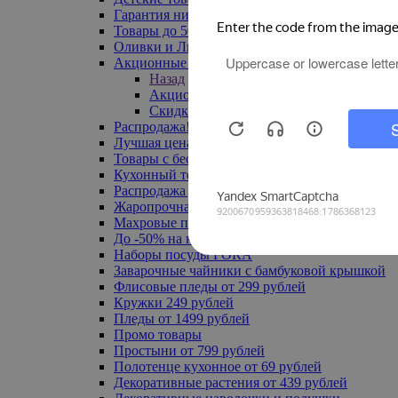
Гарантия низкой цены
Товары до 500 руб
Оливки и Лимоны
Акционные товары
Назад
Акционные товары
Скидка 20% по промокоду
Распродажа! Ульяновск до -70%
Лучшая цена
Товары с бесплатной доставкой
Кухонный текстиль
Распродажа до -50%
Жаропрочная посуда
Махровые полотенца
До -50% на ковры
Наборы посуды FORA
Заварочные чайники с бамбуковой крышкой
Флисовые пледы от 299 рублей
Кружки 249 рублей
Пледы от 1499 рублей
Промо товары
Простыни от 799 рублей
Полотенце кухонное от 69 рублей
Декоративные растения от 439 рублей