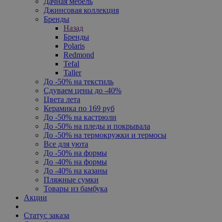
Дачная мебель
Джинсовая коллекция
Бренды
Назад
Бренды
Polaris
Redmond
Tefal
Taller
До -50% на текстиль
Сдуваем цены до -40%
Цвета лета
Керамика по 169 руб
До -50% на кастрюли
До -50% на пледы и покрывала
До -50% на термокружки и термосы
Все для уюта
До -50% на формы
До -40% на формы
До -40% на казаны
Пляжные сумки
Товары из бамбука
Акции
Статус заказа