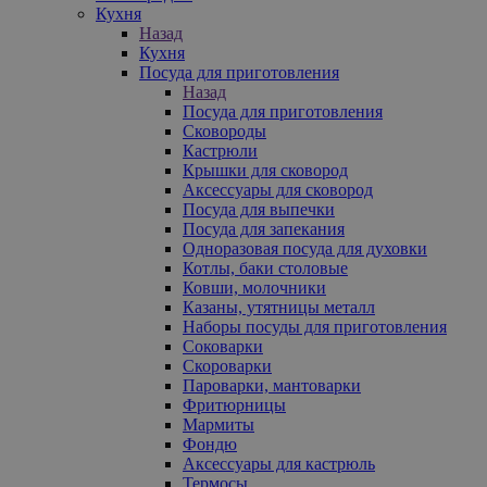
Кухня
Назад
Кухня
Посуда для приготовления
Назад
Посуда для приготовления
Сковороды
Кастрюли
Крышки для сковород
Аксессуары для сковород
Посуда для выпечки
Посуда для запекания
Одноразовая посуда для духовки
Котлы, баки столовые
Ковши, молочники
Казаны, утятницы металл
Наборы посуды для приготовления
Соковарки
Скороварки
Пароварки, мантоварки
Фритюрницы
Мармиты
Фондю
Аксессуары для кастрюль
Термосы