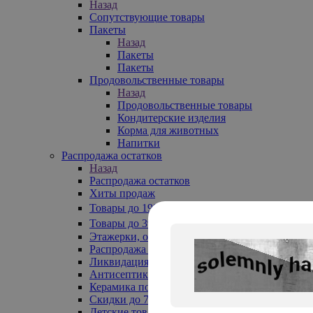
Назад
Сопутствующие товары
Пакеты
Назад
Пакеты
Пакеты
Продовольственные товары
Назад
Продовольственные товары
Кондитерские изделия
Корма для животных
Напитки
Распродажа остатков
Назад
Распродажа остатков
Хиты продаж
Товары до 199₽
Товары до 399₽
Этажерки, обувницы
Распродажа текстиля до -50%
Ликвидация до -70%
Антисептики
Керамика по 129 руб
Скидки до 70%
Детские товары