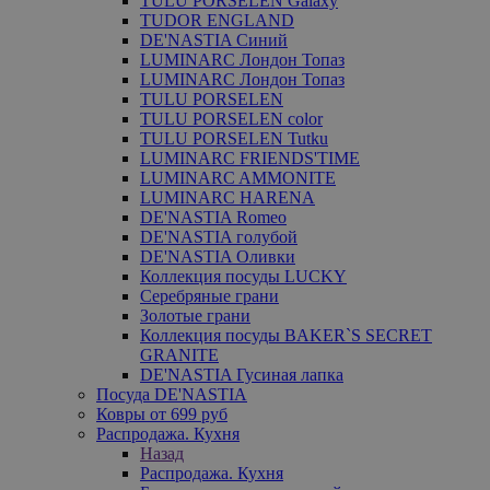
TULU PORSELEN Galaxy
TUDOR ENGLAND
DE'NASTIA Синий
LUMINARC Лондон Топаз
LUMINARC Лондон Топаз
TULU PORSELEN
TULU PORSELEN color
TULU PORSELEN Tutku
LUMINARC FRIENDS'TIME
LUMINARC AMMONITE
LUMINARC HARENA
DE'NASTIA Romeo
DE'NASTIA голубой
DE'NASTIA Оливки
Коллекция посуды LUCKY
Серебряные грани
Золотые грани
Коллекция посуды BAKER`S SECRET
GRANITE
DE'NASTIA Гусиная лапка
Посуда DE'NASTIA
Ковры от 699 руб
Распродажа. Кухня
Назад
Распродажа. Кухня