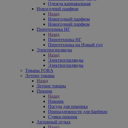
Одежда карнавальная
Новогодний парфюм
Назад
Новогодний парфюм
Новогодний парфюм
Пиротехника НГ
Назад
Пиротехника НГ
Пиротехника на Новый год
Электрогирлянды
Назад
Электрогирлянды
Электрогирлянды
Товары FORA
Летние товары
Назад
Летние товары
Пикник
Назад
Пикник
Посуда для пикника
Принадлежности для барбекю
Сумки-пикник
Активный отдых
Назад