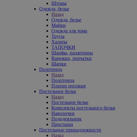
Шторы
Одежда, белье
Назад
Одежда, белье
Майки
Одежда для дома
Трусы
Халаты
ТАПОЧКИ
Шарфы, палантины
Варежки, перчатки
Шапки
Полотенца
Назад
Полотенца
Платки носовые
Постельное белье
Назад
Постельное белье
Комплекты постельного белья
Наволочки
Пододеяльник
Простыни
Постельные принадлежности
Назад