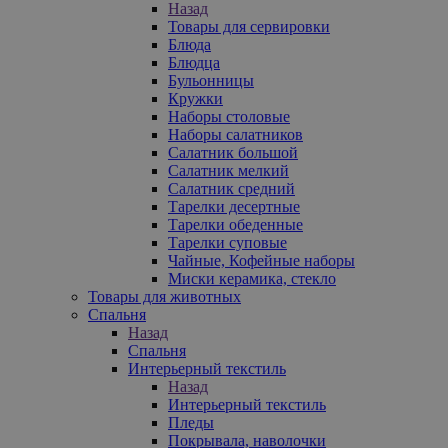
Назад
Товары для сервировки
Блюда
Блюдца
Бульонницы
Кружки
Наборы столовые
Наборы салатников
Салатник большой
Салатник мелкий
Салатник средний
Тарелки десертные
Тарелки обеденные
Тарелки суповые
Чайные, Кофейные наборы
Миски керамика, стекло
Товары для животных
Спальня
Назад
Спальня
Интерьерный текстиль
Назад
Интерьерный текстиль
Пледы
Покрывала, наволочки