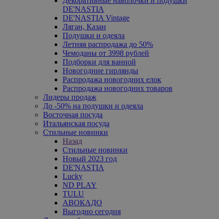
Декоративные наволочки и подушки
DE'NASTIA
DE'NASTIA Vintage
Ляган, Казан
Подушки и одеяла
Летняя распродажа до 50%
Чемоданы от 3998 рублей
Подборки для ванной
Новогодние гирлянды
Распродажа новогодних елок
Распродажа новогодних товаров
Лидеры продаж
До -50% на подушки и одеяла
Восточная посуда
Итальянская посуда
Стильные новинки
Назад
Стильные новинки
Новый 2023 год
DE'NASTIA
Lucky
ND PLAY
TULU
АВОКАДО
Выгодно сегодня