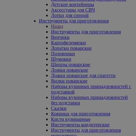
Детские контейнеры
Аксессуары для СВЧ
Лотки для специй
Инструменты для приготовления
Назад
Инструменты для приготовления
Венчики
Картофелемялки
Лопатки поварские
Половники
Шумовки
Щипцы поварские
Ложки поварские
Ложки поварские для спагетти
Вилки поварские
Наборы кухонных принадлежностей с
подставкой
Наборы кухонных принадлежностей
без подставки
Скалки
Коврики для приготовления
Кисти кулинарные
Инструменты кондитерские
Инструменты для приготовления
мороженого