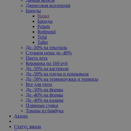
Дачная мебель
Джинсовая коллекция
Бренды
Назад
Бренды
Polaris
Redmond
Tefal
Taller
До -50% на текстиль
Сдуваем цены до -40%
Цвета лета
Керамика по 169 руб
До -50% на кастрюли
До -50% на пледы и покрывала
До -50% на термокружки и термосы
Все для уюта
До -50% на формы
До -40% на формы
До -40% на казаны
Пляжные сумки
Товары из бамбука
Акции
Статус заказа