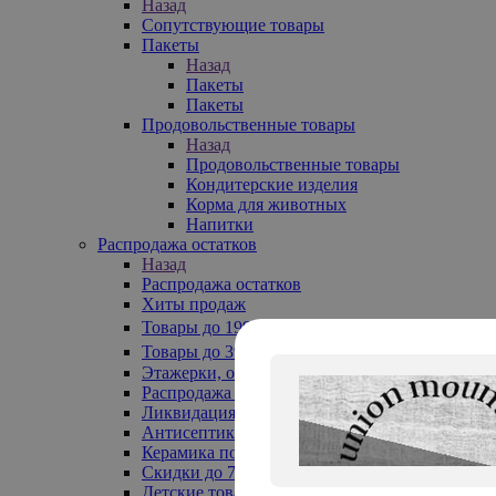
Назад
Сопутствующие товары
Пакеты
Назад
Пакеты
Пакеты
Продовольственные товары
Назад
Продовольственные товары
Кондитерские изделия
Корма для животных
Напитки
Распродажа остатков
Назад
Распродажа остатков
Хиты продаж
Товары до 199₽
Товары до 399₽
Этажерки, обувницы
Распродажа текстиля до -50%
Ликвидация до -70%
Антисептики
Керамика по 129 руб
Скидки до 70%
Детские товары