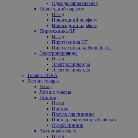
Одежда карнавальная
Новогодний парфюм
Назад
Новогодний парфюм
Новогодний парфюм
Пиротехника НГ
Назад
Пиротехника НГ
Пиротехника на Новый год
Электрогирлянды
Назад
Электрогирлянды
Электрогирлянды
Товары FORA
Летние товары
Назад
Летние товары
Пикник
Назад
Пикник
Посуда для пикника
Принадлежности для барбекю
Сумки-пикник
Активный отдых
Назад