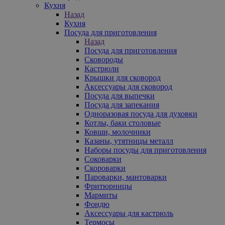
Кухня
Назад
Кухня
Посуда для приготовления
Назад
Посуда для приготовления
Сковороды
Кастрюли
Крышки для сковород
Аксессуары для сковород
Посуда для выпечки
Посуда для запекания
Одноразовая посуда для духовки
Котлы, баки столовые
Ковши, молочники
Казаны, утятницы металл
Наборы посуды для приготовления
Соковарки
Скороварки
Пароварки, мантоварки
Фритюрницы
Мармиты
Фондю
Аксессуары для кастрюль
Термосы