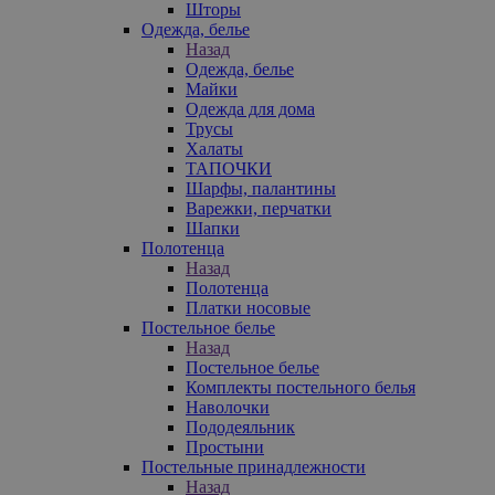
Шторы
Одежда, белье
Назад
Одежда, белье
Майки
Одежда для дома
Трусы
Халаты
ТАПОЧКИ
Шарфы, палантины
Варежки, перчатки
Шапки
Полотенца
Назад
Полотенца
Платки носовые
Постельное белье
Назад
Постельное белье
Комплекты постельного белья
Наволочки
Пододеяльник
Простыни
Постельные принадлежности
Назад