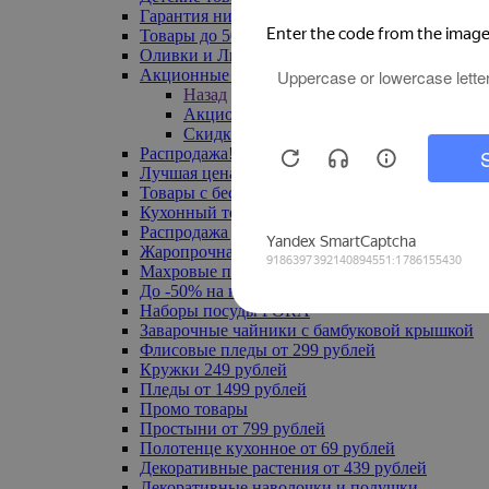
Гарантия низкой цены
Товары до 500 руб
Оливки и Лимоны
Акционные товары
Назад
Акционные товары
Скидка 20% по промокоду
Распродажа! Ульяновск до -70%
Лучшая цена
Товары с бесплатной доставкой
Кухонный текстиль
Распродажа до -50%
Жаропрочная посуда
Махровые полотенца
До -50% на ковры
Наборы посуды FORA
Заварочные чайники с бамбуковой крышкой
Флисовые пледы от 299 рублей
Кружки 249 рублей
Пледы от 1499 рублей
Промо товары
Простыни от 799 рублей
Полотенце кухонное от 69 рублей
Декоративные растения от 439 рублей
Декоративные наволочки и подушки