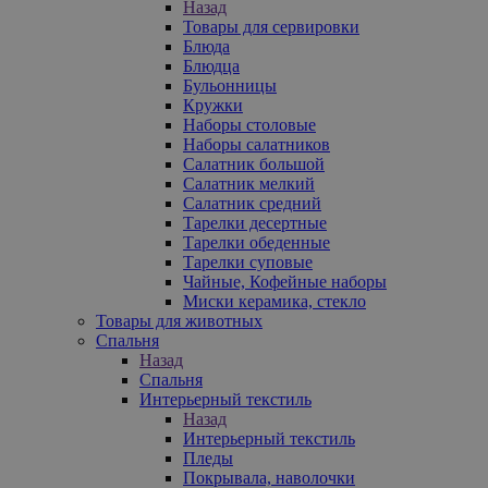
Назад
Товары для сервировки
Блюда
Блюдца
Бульонницы
Кружки
Наборы столовые
Наборы салатников
Салатник большой
Салатник мелкий
Салатник средний
Тарелки десертные
Тарелки обеденные
Тарелки суповые
Чайные, Кофейные наборы
Миски керамика, стекло
Товары для животных
Спальня
Назад
Спальня
Интерьерный текстиль
Назад
Интерьерный текстиль
Пледы
Покрывала, наволочки