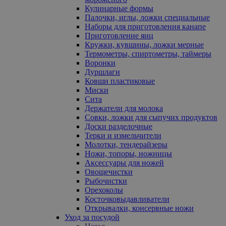
Кулинарные формы
Палочки, иглы, ложки специальные
Наборы для приготовления канапе
Приготовление яиц
Кружки, кувшины, ложки мерные
Термометры, спиртометры, таймеры
Воронки
Дуршлаги
Ковши пластиковые
Миски
Сита
Держатели для молока
Совки, ложки для сыпучих продуктов
Доски разделочные
Терки и измельчители
Молотки, тендерайзеры
Ножи, топоры, ножницы
Аксессуары для ножей
Овощечистки
Рыбочистки
Орехоколы
Косточковыдавливатели
Открывалки, консервные ножи
Уход за посудой