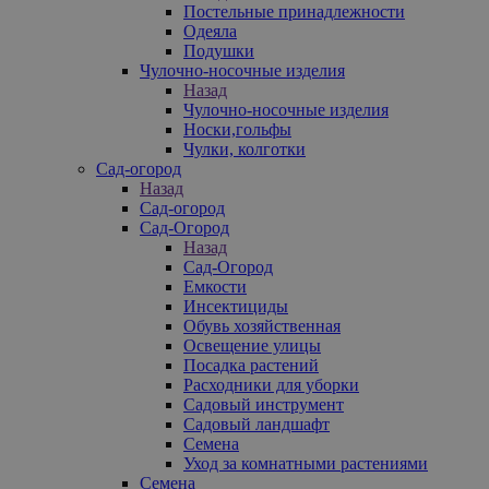
Постельные принадлежности
Одеяла
Подушки
Чулочно-носочные изделия
Назад
Чулочно-носочные изделия
Носки,гольфы
Чулки, колготки
Сад-огород
Назад
Сад-огород
Сад-Огород
Назад
Сад-Огород
Емкости
Инсектициды
Обувь хозяйственная
Освещение улицы
Посадка растений
Расходники для уборки
Садовый инструмент
Садовый ландшафт
Семена
Уход за комнатными растениями
Семена