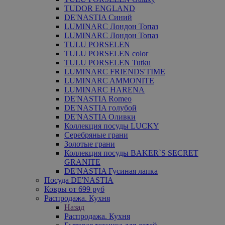
TUDOR ENGLAND
DE'NASTIA Синий
LUMINARC Лондон Топаз
LUMINARC Лондон Топаз
TULU PORSELEN
TULU PORSELEN color
TULU PORSELEN Tutku
LUMINARC FRIENDS'TIME
LUMINARC AMMONITE
LUMINARC HARENA
DE'NASTIA Romeo
DE'NASTIA голубой
DE'NASTIA Оливки
Коллекция посуды LUCKY
Серебряные грани
Золотые грани
Коллекция посуды BAKER`S SECRET
GRANITE
DE'NASTIA Гусиная лапка
Посуда DE'NASTIA
Ковры от 699 руб
Распродажа. Кухня
Назад
Распродажа. Кухня