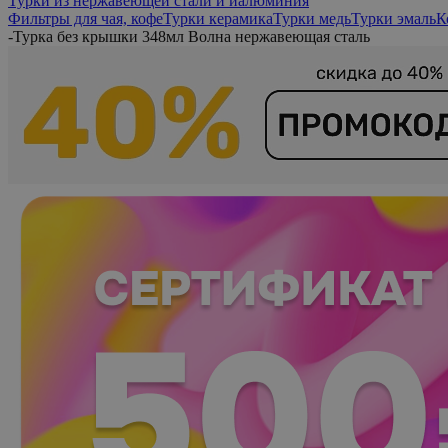
Турки из нержавеющей стали и иалюминия
Фильтры для чая, кофе
Турки керамика
Турки медь
Турки эмаль
К
-
Турка без крышки 348мл Волна нержавеющая сталь