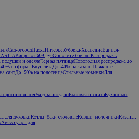
льня
Сад-огород
Пасха
Интерьер
Уборка/Хранение
Ванная/
NASTIA
Ковры от 699 руб
Обновите бокалы
Распродажа.
а подушки и одеяла
Черная пятница
Новогодняя распродажа до
-40% на формы
Вкус лета
До -40% на казаны
Пляжные
на сайт
До -50% на полотенце
Стильные новинки
Для
я приготовления
Уход за посудой
Бытовая техника
Кухонный,
да для духовки
Котлы, баки столовые
Ковши, молочники
Казаны,
ю
Аксессуары для