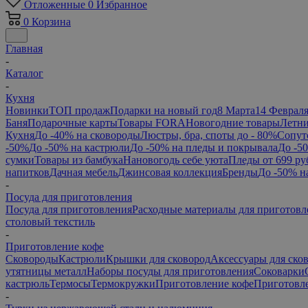
Отложенные
0
Избранное
0
Корзина
Главная
-
Каталог
-
Кухня
Новинки
ТОП продаж
Подарки на новый год
8 Марта
14 Феврал
Баня
Подарочные карты
Товары FORA
Новогодние товары
Летни
Кухня
До -40% на сковороды
Люстры, бра, споты до - 80%
Сопут
-50%
До -50% на кастрюли
До -50% на пледы и покрывала
До -5
сумки
Товары из бамбука
Нановогодь себе уюта
Пледы от 699 ру
напитков
Дачная мебель
Джинсовая коллекция
Бренды
До -50% н
-
Посуда для приготовления
Посуда для приготовления
Расходные материалы для приготовл
столовый текстиль
-
Приготовление кофе
Сковороды
Кастрюли
Крышки для сковород
Аксессуары для ско
утятницы металл
Наборы посуды для приготовления
Соковарки
кастрюль
Термосы
Термокружки
Приготовление кофе
Приготовле
-