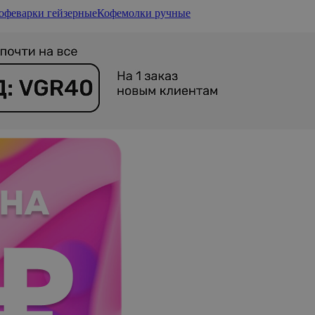
офеварки гейзерные
Кофемолки ручные