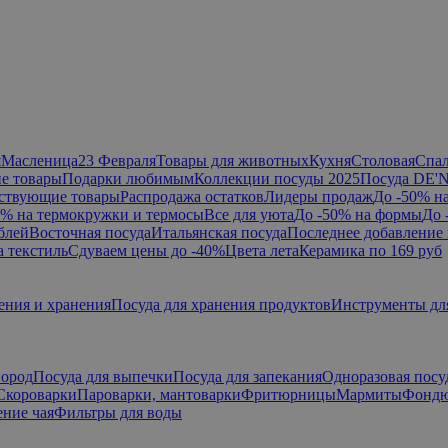
я
Масленица
23 Февраля
Товары для животных
Кухня
Столовая
Спа
е товары
Подарки любимым
Коллекции посуды 2025
Посуда DE'
ствующие товары
Распродажа остатков
Лидеры продаж
До -50% н
0% на термокружки и термосы
Все для уюта
До -50% на формы
До 
блей
Восточная посуда
Итальянская посуда
Последнее добавление 
а текстиль
Сдуваем цены до -40%
Цвета лета
Керамика по 169 руб
ения и хранения
Посуда для хранения продуктов
Инструменты дл
вород
Посуда для выпечки
Посуда для запекания
Одноразовая посу
Скороварки
Пароварки, мантоварки
Фритюрницы
Мармиты
Фонд
ние чая
Фильтры для воды