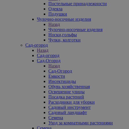
Постельные принадлежности
Одеяла
Подушки
Чулочно-носочные изделия
Назад
Чулочно-носочные изделия
Носки,гольфы
Чулки, колготки
Сад-огород
Назад
Сад-огород
Сад-Огород
Назад
Сад-Огород
Емкости
Инсектициды
Обувь хозяйственная
Освещение улицы
Посадка растений
Расходники для уборки
Садовый инструмент
Садовый ландшафт
Семена
Уход за комнатными растениями
Семена