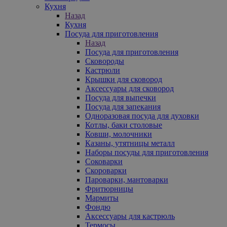
Кухня
Назад
Кухня
Посуда для приготовления
Назад
Посуда для приготовления
Сковороды
Кастрюли
Крышки для сковород
Аксессуары для сковород
Посуда для выпечки
Посуда для запекания
Одноразовая посуда для духовки
Котлы, баки столовые
Ковши, молочники
Казаны, утятницы металл
Наборы посуды для приготовления
Соковарки
Скороварки
Пароварки, мантоварки
Фритюрницы
Мармиты
Фондю
Аксессуары для кастрюль
Термосы