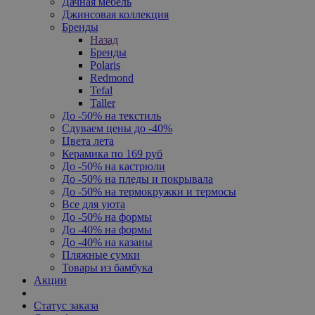
Дачная мебель
Джинсовая коллекция
Бренды
Назад
Бренды
Polaris
Redmond
Tefal
Taller
До -50% на текстиль
Сдуваем цены до -40%
Цвета лета
Керамика по 169 руб
До -50% на кастрюли
До -50% на пледы и покрывала
До -50% на термокружки и термосы
Все для уюта
До -50% на формы
До -40% на формы
До -40% на казаны
Пляжные сумки
Товары из бамбука
Акции
Статус заказа