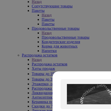
Назад
Сопутствующие товары
Пакеты
Назад
Пакеты
Пакеты
Продовольственные товары
Назад
Продовольственные товары
Кондитерские изделия
Корма для животных
Напитки
Распродажа остатков
Назад
Распродажа остатков
Хиты продаж
Товары до 199₽
Товары до 399₽
Этажерки, обувницы
Распродажа текстиля до -50%
Ликвидация до -70%
Антисептики
Керамика по 129 руб
Скидки до 70%
Детские товары