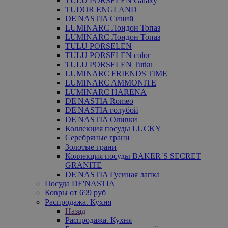
TULU PORSELEN Galaxy
TUDOR ENGLAND
DE'NASTIA Синий
LUMINARC Лондон Топаз
LUMINARC Лондон Топаз
TULU PORSELEN
TULU PORSELEN color
TULU PORSELEN Tutku
LUMINARC FRIENDS'TIME
LUMINARC AMMONITE
LUMINARC HARENA
DE'NASTIA Romeo
DE'NASTIA голубой
DE'NASTIA Оливки
Коллекция посуды LUCKY
Серебряные грани
Золотые грани
Коллекция посуды BAKER`S SECRET
GRANITE
DE'NASTIA Гусиная лапка
Посуда DE'NASTIA
Ковры от 699 руб
Распродажа. Кухня
Назад
Распродажа. Кухня