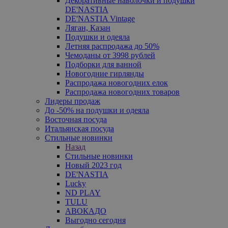
Декоративные наволочки и подушки
DE'NASTIA
DE'NASTIA Vintage
Ляган, Казан
Подушки и одеяла
Летняя распродажа до 50%
Чемоданы от 3998 рублей
Подборки для ванной
Новогодние гирлянды
Распродажа новогодних елок
Распродажа новогодних товаров
Лидеры продаж
До -50% на подушки и одеяла
Восточная посуда
Итальянская посуда
Стильные новинки
Назад
Стильные новинки
Новый 2023 год
DE'NASTIA
Lucky
ND PLAY
TULU
АВОКАДО
Выгодно сегодня