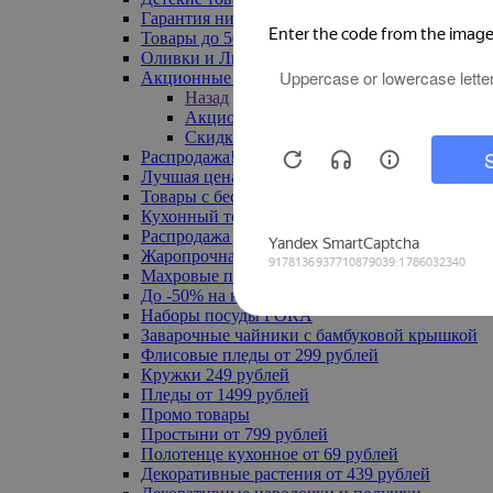
Гарантия низкой цены
Товары до 500 руб
Оливки и Лимоны
Акционные товары
Назад
Акционные товары
Скидка 20% по промокоду
Распродажа! Ульяновск до -70%
Лучшая цена
Товары с бесплатной доставкой
Кухонный текстиль
Распродажа до -50%
Жаропрочная посуда
Махровые полотенца
До -50% на ковры
Наборы посуды FORA
Заварочные чайники с бамбуковой крышкой
Флисовые пледы от 299 рублей
Кружки 249 рублей
Пледы от 1499 рублей
Промо товары
Простыни от 799 рублей
Полотенце кухонное от 69 рублей
Декоративные растения от 439 рублей