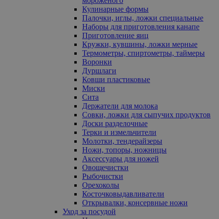
мороженого
Кулинарные формы
Палочки, иглы, ложки специальные
Наборы для приготовления канапе
Приготовление яиц
Кружки, кувшины, ложки мерные
Термометры, спиртометры, таймеры
Воронки
Дуршлаги
Ковши пластиковые
Миски
Сита
Держатели для молока
Совки, ложки для сыпучих продуктов
Доски разделочные
Терки и измельчители
Молотки, тендерайзеры
Ножи, топоры, ножницы
Аксессуары для ножей
Овощечистки
Рыбочистки
Орехоколы
Косточковыдавливатели
Открывалки, консервные ножи
Уход за посудой