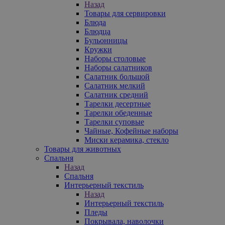
Назад
Товары для сервировки
Блюда
Блюдца
Бульонницы
Кружки
Наборы столовые
Наборы салатников
Салатник большой
Салатник мелкий
Салатник средний
Тарелки десертные
Тарелки обеденные
Тарелки суповые
Чайные, Кофейные наборы
Миски керамика, стекло
Товары для животных
Спальня
Назад
Спальня
Интерьерный текстиль
Назад
Интерьерный текстиль
Пледы
Покрывала, наволочки