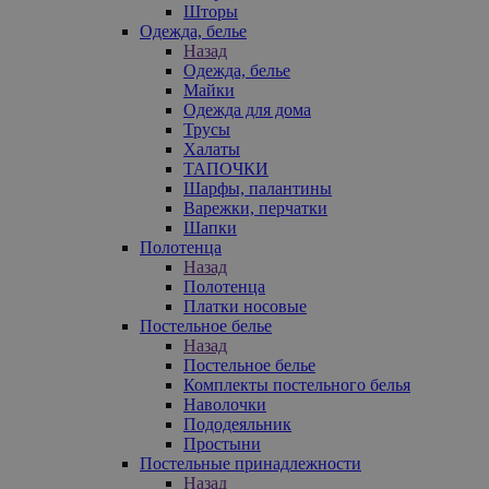
Шторы
Одежда, белье
Назад
Одежда, белье
Майки
Одежда для дома
Трусы
Халаты
ТАПОЧКИ
Шарфы, палантины
Варежки, перчатки
Шапки
Полотенца
Назад
Полотенца
Платки носовые
Постельное белье
Назад
Постельное белье
Комплекты постельного белья
Наволочки
Пододеяльник
Простыни
Постельные принадлежности
Назад