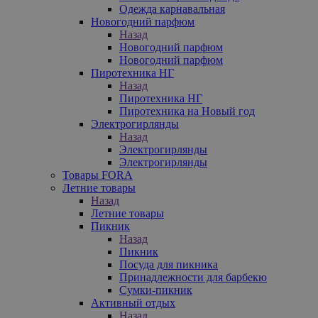
Одежда карнавальная
Новогодний парфюм
Назад
Новогодний парфюм
Новогодний парфюм
Пиротехника НГ
Назад
Пиротехника НГ
Пиротехника на Новый год
Электрогирлянды
Назад
Электрогирлянды
Электрогирлянды
Товары FORA
Летние товары
Назад
Летние товары
Пикник
Назад
Пикник
Посуда для пикника
Принадлежности для барбекю
Сумки-пикник
Активный отдых
Назад