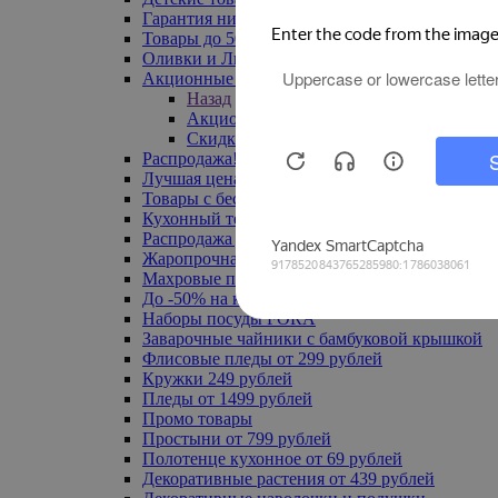
Гарантия низкой цены
Товары до 500 руб
Оливки и Лимоны
Акционные товары
Назад
Акционные товары
Скидка 20% по промокоду
Распродажа! Ульяновск до -70%
Лучшая цена
Товары с бесплатной доставкой
Кухонный текстиль
Распродажа до -50%
Жаропрочная посуда
Махровые полотенца
До -50% на ковры
Наборы посуды FORA
Заварочные чайники с бамбуковой крышкой
Флисовые пледы от 299 рублей
Кружки 249 рублей
Пледы от 1499 рублей
Промо товары
Простыни от 799 рублей
Полотенце кухонное от 69 рублей
Декоративные растения от 439 рублей