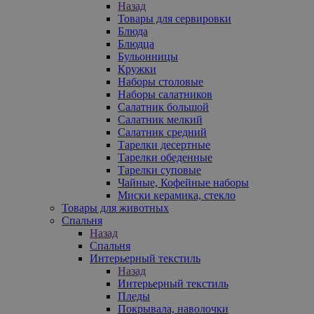
Назад
Товары для сервировки
Блюда
Блюдца
Бульонницы
Кружки
Наборы столовые
Наборы салатников
Салатник большой
Салатник мелкий
Салатник средний
Тарелки десертные
Тарелки обеденные
Тарелки суповые
Чайные, Кофейные наборы
Миски керамика, стекло
Товары для животных
Спальня
Назад
Спальня
Интерьерный текстиль
Назад
Интерьерный текстиль
Пледы
Покрывала, наволочки