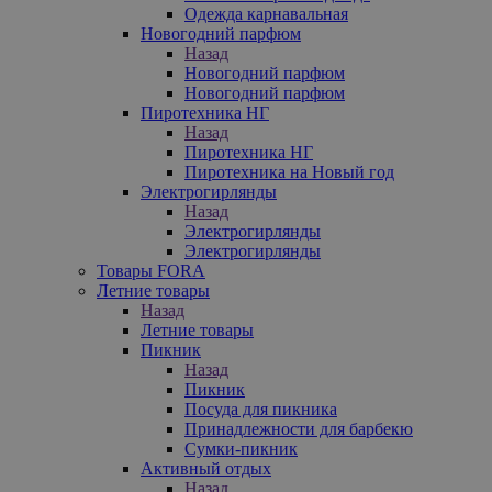
Одежда карнавальная
Новогодний парфюм
Назад
Новогодний парфюм
Новогодний парфюм
Пиротехника НГ
Назад
Пиротехника НГ
Пиротехника на Новый год
Электрогирлянды
Назад
Электрогирлянды
Электрогирлянды
Товары FORA
Летние товары
Назад
Летние товары
Пикник
Назад
Пикник
Посуда для пикника
Принадлежности для барбекю
Сумки-пикник
Активный отдых
Назад