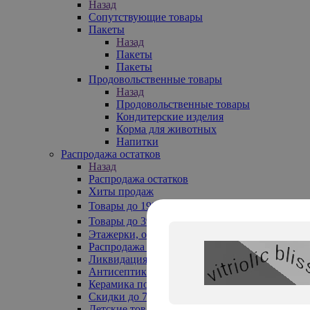
Назад
Сопутствующие товары
Пакеты
Назад
Пакеты
Пакеты
Продовольственные товары
Назад
Продовольственные товары
Кондитерские изделия
Корма для животных
Напитки
Распродажа остатков
Назад
Распродажа остатков
Хиты продаж
Товары до 199₽
Товары до 399₽
Этажерки, обувницы
Распродажа текстиля до -50%
Ликвидация до -70%
Антисептики
Керамика по 129 руб
Скидки до 70%
Детские товары