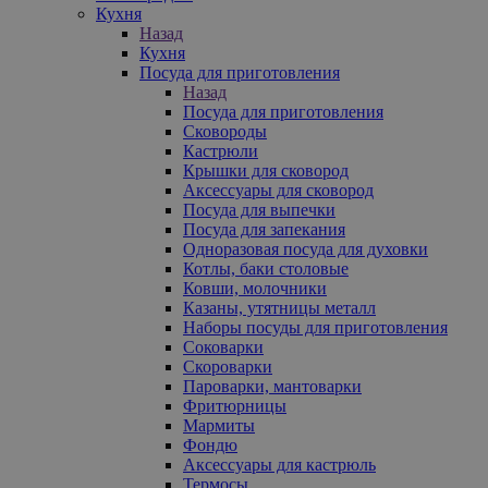
Кухня
Назад
Кухня
Посуда для приготовления
Назад
Посуда для приготовления
Сковороды
Кастрюли
Крышки для сковород
Аксессуары для сковород
Посуда для выпечки
Посуда для запекания
Одноразовая посуда для духовки
Котлы, баки столовые
Ковши, молочники
Казаны, утятницы металл
Наборы посуды для приготовления
Соковарки
Скороварки
Пароварки, мантоварки
Фритюрницы
Мармиты
Фондю
Аксессуары для кастрюль
Термосы