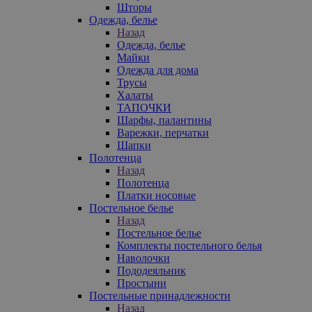
Шторы
Одежда, белье
Назад
Одежда, белье
Майки
Одежда для дома
Трусы
Халаты
ТАПОЧКИ
Шарфы, палантины
Варежки, перчатки
Шапки
Полотенца
Назад
Полотенца
Платки носовые
Постельное белье
Назад
Постельное белье
Комплекты постельного белья
Наволочки
Пододеяльник
Простыни
Постельные принадлежности
Назад