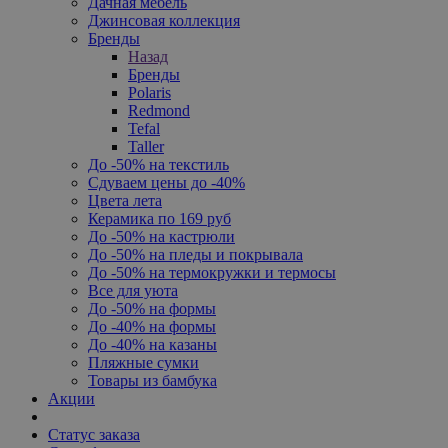
Дачная мебель
Джинсовая коллекция
Бренды
Назад
Бренды
Polaris
Redmond
Tefal
Taller
До -50% на текстиль
Сдуваем цены до -40%
Цвета лета
Керамика по 169 руб
До -50% на кастрюли
До -50% на пледы и покрывала
До -50% на термокружки и термосы
Все для уюта
До -50% на формы
До -40% на формы
До -40% на казаны
Пляжные сумки
Товары из бамбука
Акции
Статус заказа