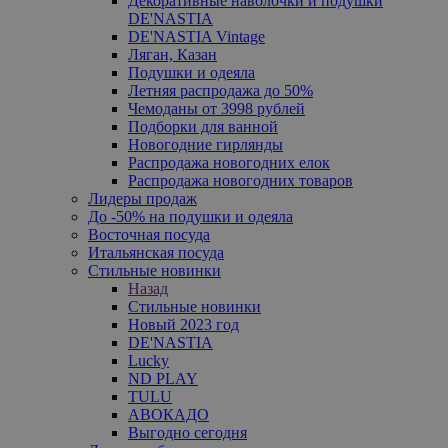
Декоративные наволочки и подушки
DE'NASTIA
DE'NASTIA Vintage
Ляган, Казан
Подушки и одеяла
Летняя распродажа до 50%
Чемоданы от 3998 рублей
Подборки для ванной
Новогодние гирлянды
Распродажа новогодних елок
Распродажа новогодних товаров
Лидеры продаж
До -50% на подушки и одеяла
Восточная посуда
Итальянская посуда
Стильные новинки
Назад
Стильные новинки
Новый 2023 год
DE'NASTIA
Lucky
ND PLAY
TULU
АВОКАДО
Выгодно сегодня