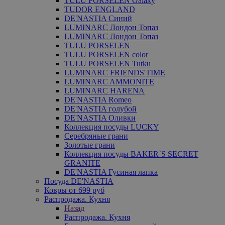
TULU PORSELEN Galaxy
TUDOR ENGLAND
DE'NASTIA Синий
LUMINARC Лондон Топаз
LUMINARC Лондон Топаз
TULU PORSELEN
TULU PORSELEN color
TULU PORSELEN Tutku
LUMINARC FRIENDS'TIME
LUMINARC AMMONITE
LUMINARC HARENA
DE'NASTIA Romeo
DE'NASTIA голубой
DE'NASTIA Оливки
Коллекция посуды LUCKY
Серебряные грани
Золотые грани
Коллекция посуды BAKER`S SECRET
GRANITE
DE'NASTIA Гусиная лапка
Посуда DE'NASTIA
Ковры от 699 руб
Распродажа. Кухня
Назад
Распродажа. Кухня