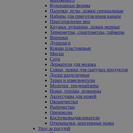
мороженого
Кулинарные формы
Палочки, иглы, ложки специальные
Наборы для приготовления канапе
Приготовление яиц
Кружки, кувшины, ложки мерные
Термометры, спиртометры, таймеры
Воронки
Дуршлаги
Ковши пластиковые
Миски
Сита
Держатели для молока
Совки, ложки для сыпучих продуктов
Доски разделочные
Терки и измельчители
Молотки, тендерайзеры
Ножи, топоры, ножницы
Аксессуары для ножей
Овощечистки
Рыбочистки
Орехоколы
Косточковыдавливатели
Открывалки, консервные ножи
Уход за посудой