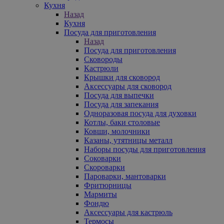
Кухня
Назад
Кухня
Посуда для приготовления
Назад
Посуда для приготовления
Сковороды
Кастрюли
Крышки для сковород
Аксессуары для сковород
Посуда для выпечки
Посуда для запекания
Одноразовая посуда для духовки
Котлы, баки столовые
Ковши, молочники
Казаны, утятницы металл
Наборы посуды для приготовления
Соковарки
Скороварки
Пароварки, мантоварки
Фритюрницы
Мармиты
Фондю
Аксессуары для кастрюль
Термосы