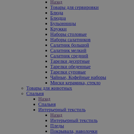
Назад
Товары для сервировки
Блюда
Блюдца
Бульонницы
Кружки
Наборы столовые
Наборы салатников
Салатник большой
Салатник мелкий
Салатник средний
Тарелки десертные
Тарелки обеденные
Тарелки суповые
Чайные, Кофейные наборы
Миски керамика, стекло
Товары для животных
Спальня
Назад
Спальня
Интерьерный текстиль
Назад
Интерьерный текстиль
Пледы
Покрывала, наволочки