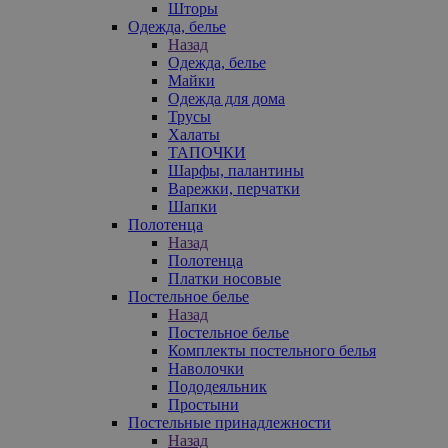
Шторы
Одежда, белье
Назад
Одежда, белье
Майки
Одежда для дома
Трусы
Халаты
ТАПОЧКИ
Шарфы, палантины
Варежки, перчатки
Шапки
Полотенца
Назад
Полотенца
Платки носовые
Постельное белье
Назад
Постельное белье
Комплекты постельного белья
Наволочки
Пододеяльник
Простыни
Постельные принадлежности
Назад