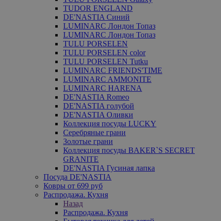
TUDOR ENGLAND
DE'NASTIA Синий
LUMINARC Лондон Топаз
LUMINARC Лондон Топаз
TULU PORSELEN
TULU PORSELEN color
TULU PORSELEN Tutku
LUMINARC FRIENDS'TIME
LUMINARC AMMONITE
LUMINARC HARENA
DE'NASTIA Romeo
DE'NASTIA голубой
DE'NASTIA Оливки
Коллекция посуды LUCKY
Серебряные грани
Золотые грани
Коллекция посуды BAKER`S SECRET
GRANITE
DE'NASTIA Гусиная лапка
Посуда DE'NASTIA
Ковры от 699 руб
Распродажа. Кухня
Назад
Распродажа. Кухня