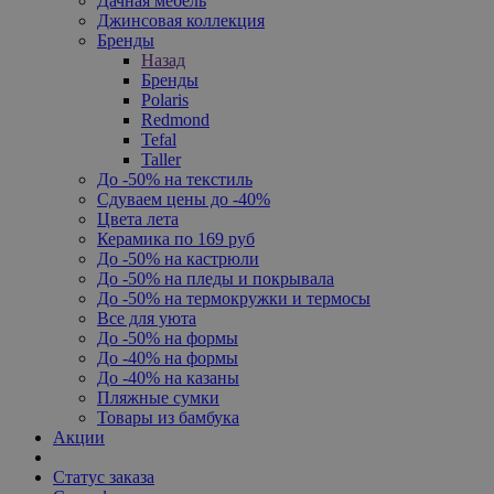
Дачная мебель
Джинсовая коллекция
Бренды
Назад
Бренды
Polaris
Redmond
Tefal
Taller
До -50% на текстиль
Сдуваем цены до -40%
Цвета лета
Керамика по 169 руб
До -50% на кастрюли
До -50% на пледы и покрывала
До -50% на термокружки и термосы
Все для уюта
До -50% на формы
До -40% на формы
До -40% на казаны
Пляжные сумки
Товары из бамбука
Акции
Статус заказа