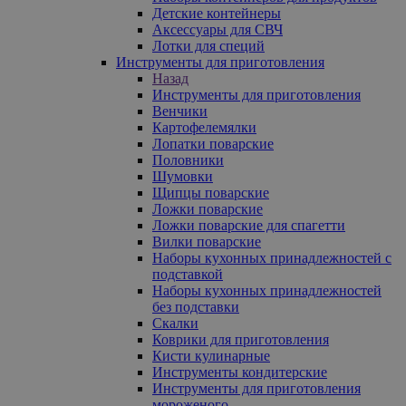
Детские контейнеры
Аксессуары для СВЧ
Лотки для специй
Инструменты для приготовления
Назад
Инструменты для приготовления
Венчики
Картофелемялки
Лопатки поварские
Половники
Шумовки
Щипцы поварские
Ложки поварские
Ложки поварские для спагетти
Вилки поварские
Наборы кухонных принадлежностей с
подставкой
Наборы кухонных принадлежностей
без подставки
Скалки
Коврики для приготовления
Кисти кулинарные
Инструменты кондитерские
Инструменты для приготовления
мороженого