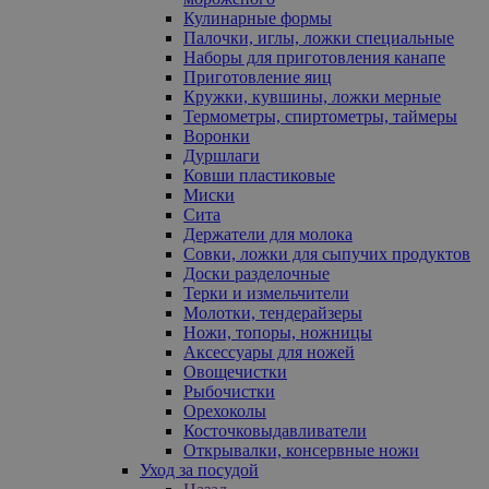
Кулинарные формы
Палочки, иглы, ложки специальные
Наборы для приготовления канапе
Приготовление яиц
Кружки, кувшины, ложки мерные
Термометры, спиртометры, таймеры
Воронки
Дуршлаги
Ковши пластиковые
Миски
Сита
Держатели для молока
Совки, ложки для сыпучих продуктов
Доски разделочные
Терки и измельчители
Молотки, тендерайзеры
Ножи, топоры, ножницы
Аксессуары для ножей
Овощечистки
Рыбочистки
Орехоколы
Косточковыдавливатели
Открывалки, консервные ножи
Уход за посудой