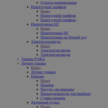
Одежда карнавальная
Новогодний парфюм
Назад
Новогодний парфюм
Новогодний парфюм
Пиротехника НГ
Назад
Пиротехника НГ
Пиротехника на Новый год
Электрогирлянды
Назад
Электрогирлянды
Электрогирлянды
Товары FORA
Летние товары
Назад
Летние товары
Пикник
Назад
Пикник
Посуда для пикника
Принадлежности для барбекю
Сумки-пикник
Активный отдых
Назад