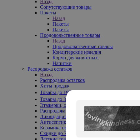
Назад
Сопутствующие товары
Пакеты
Назад
Пакеты
Пакеты
Продовольственные товары
Назад
Продовольственные товары
Кондитерские изделия
Корма для животных
Напитки
Распродажа остатков
Назад
Распродажа остатков
Хиты продаж
Товары до 199₽
Товары до 399₽
Этажерки, обувницы
Распродажа текстиля до -50%
Ликвидация до -70%
Антисептики
Керамика по 129 руб
Скидки до 70%
Детские товары