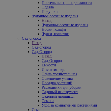
Постельные принадлежности
Одеяла
Подушки
Чулочно-носочные изделия
Назад
Чулочно-носочные изделия
Носки,гольфы
Чулки, колготки
Сад-огород
Назад
Сад-огород
Сад-Огород
Назад
Сад-Огород
Емкости
Инсектициды
Обувь хозяйственная
Освещение улицы
Посадка растений
Расходники для уборки
Садовый инструмент
Садовый ландшафт
Семена
Уход за комнатными растениями
Семена