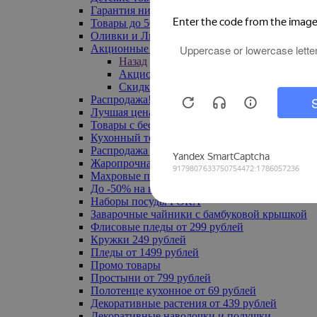
Гарантия низкой цены
Товары до 500 руб
Оливки и Лимоны
Акционные товары
Назад
Акционные товары
Скидка 20% по промокоду
Распродажа! Ульяновск до -70%
Лучшая цена
Товары с бесплатной доставкой
Кухонный текстиль
Распродажа до -50%
Жаропрочная посуда
Махровые полотенца
До -50% на ковры
Наборы посуды FORA
Заварочные чайники с бамбуковой крышкой
Флисовые пледы от 299 рублей
Кружки 249 рублей
Пледы от 1499 рублей
Промо товары
Простыни от 799 рублей
Полотенце кухонное от 69 рублей
Декоративные растения от 439 рублей
Декоративные наволочки и подушки