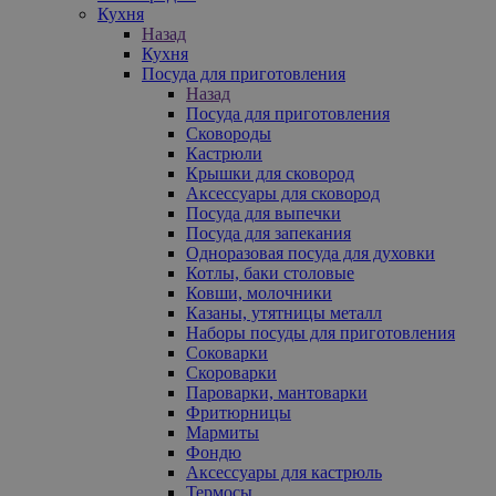
Кухня
Назад
Кухня
Посуда для приготовления
Назад
Посуда для приготовления
Сковороды
Кастрюли
Крышки для сковород
Аксессуары для сковород
Посуда для выпечки
Посуда для запекания
Одноразовая посуда для духовки
Котлы, баки столовые
Ковши, молочники
Казаны, утятницы металл
Наборы посуды для приготовления
Соковарки
Скороварки
Пароварки, мантоварки
Фритюрницы
Мармиты
Фондю
Аксессуары для кастрюль
Термосы