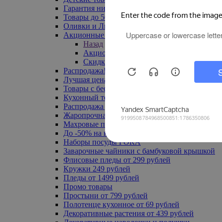
Гарантия низкой цены
Товары до 500 руб
Оливки и Лимоны
Акционные товары
Назад
Акционные товары
Скидка 20% по промокоду
Распродажа! Ульяновск до -70%
Лучшая цена
Товары с бесплатной доставкой
Кухонный текстиль
Распродажа до -50%
Жаропрочная посуда
Махровые полотенца
До -50% на ковры
Наборы посуды FORA
Заварочные чайники с бамбуковой крышкой
Флисовые пледы от 299 рублей
Кружки 249 рублей
Пледы от 1499 рублей
Промо товары
Простыни от 799 рублей
Полотенце кухонное от 69 рублей
Декоративные растения от 439 рублей