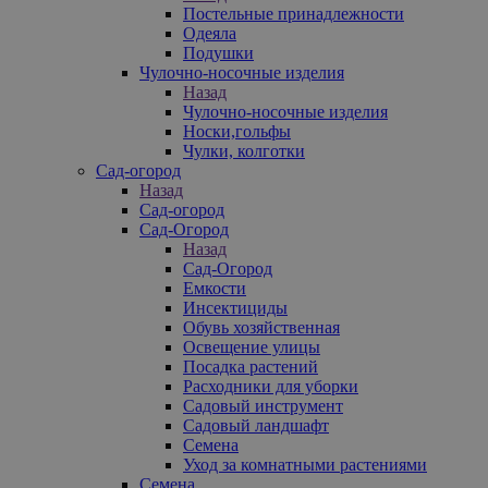
Постельные принадлежности
Одеяла
Подушки
Чулочно-носочные изделия
Назад
Чулочно-носочные изделия
Носки,гольфы
Чулки, колготки
Сад-огород
Назад
Сад-огород
Сад-Огород
Назад
Сад-Огород
Емкости
Инсектициды
Обувь хозяйственная
Освещение улицы
Посадка растений
Расходники для уборки
Садовый инструмент
Садовый ландшафт
Семена
Уход за комнатными растениями
Семена