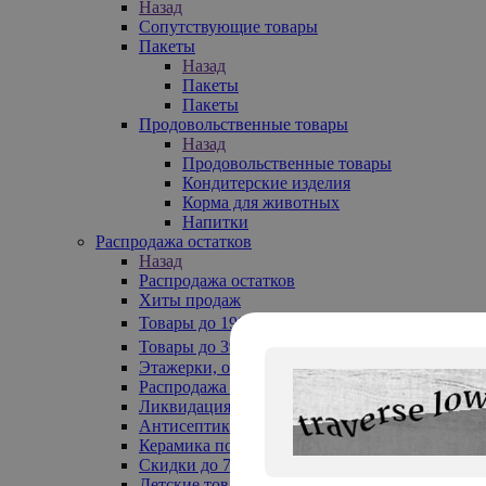
Назад
Сопутствующие товары
Пакеты
Назад
Пакеты
Пакеты
Продовольственные товары
Назад
Продовольственные товары
Кондитерские изделия
Корма для животных
Напитки
Распродажа остатков
Назад
Распродажа остатков
Хиты продаж
Товары до 199₽
Товары до 399₽
Этажерки, обувницы
Распродажа текстиля до -50%
Ликвидация до -70%
Антисептики
Керамика по 129 руб
Скидки до 70%
Детские товары