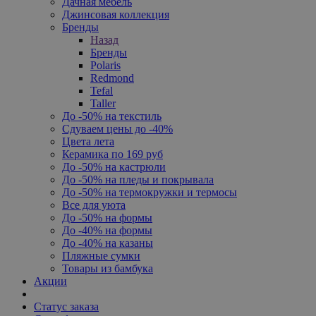
Дачная мебель
Джинсовая коллекция
Бренды
Назад
Бренды
Polaris
Redmond
Tefal
Taller
До -50% на текстиль
Сдуваем цены до -40%
Цвета лета
Керамика по 169 руб
До -50% на кастрюли
До -50% на пледы и покрывала
До -50% на термокружки и термосы
Все для уюта
До -50% на формы
До -40% на формы
До -40% на казаны
Пляжные сумки
Товары из бамбука
Акции
Статус заказа