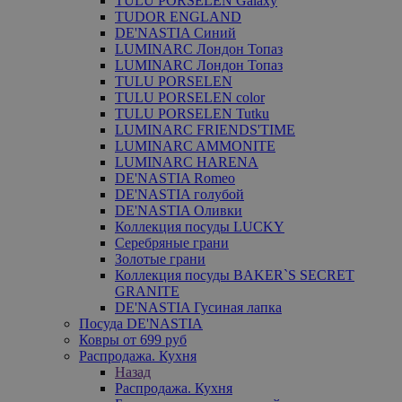
TULU PORSELEN Galaxy
TUDOR ENGLAND
DE'NASTIA Синий
LUMINARC Лондон Топаз
LUMINARC Лондон Топаз
TULU PORSELEN
TULU PORSELEN color
TULU PORSELEN Tutku
LUMINARC FRIENDS'TIME
LUMINARC AMMONITE
LUMINARC HARENA
DE'NASTIA Romeo
DE'NASTIA голубой
DE'NASTIA Оливки
Коллекция посуды LUCKY
Серебряные грани
Золотые грани
Коллекция посуды BAKER`S SECRET
GRANITE
DE'NASTIA Гусиная лапка
Посуда DE'NASTIA
Ковры от 699 руб
Распродажа. Кухня
Назад
Распродажа. Кухня