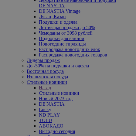
Декоративные наволочки и подушки
DE'NASTIA
DE'NASTIA Vintage
Ляган, Казан
Подушки и одеяла
Летняя распродажа до 50%
Чемоданы от 3998 рублей
Подборки для ванной
Новогодние гирлянды
Распродажа новогодних елок
Распродажа новогодних товаров
Лидеры продаж
До -50% на подушки и одеяла
Восточная посуда
Итальянская посуда
Стильные новинки
Назад
Стильные новинки
Новый 2023 год
DE'NASTIA
Lucky
ND PLAY
TULU
АВОКАДО
Выгодно сегодня