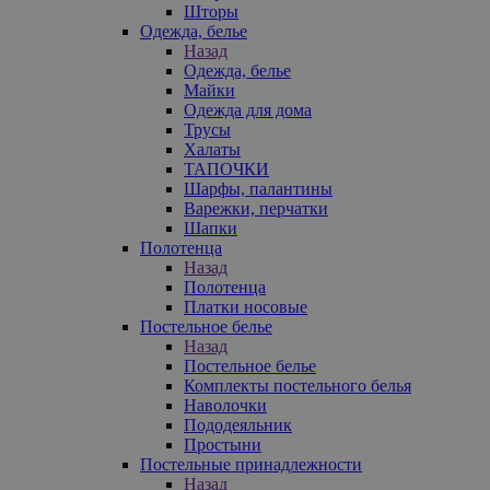
Шторы
Одежда, белье
Назад
Одежда, белье
Майки
Одежда для дома
Трусы
Халаты
ТАПОЧКИ
Шарфы, палантины
Варежки, перчатки
Шапки
Полотенца
Назад
Полотенца
Платки носовые
Постельное белье
Назад
Постельное белье
Комплекты постельного белья
Наволочки
Пододеяльник
Простыни
Постельные принадлежности
Назад