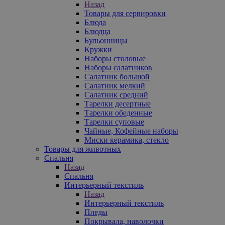
Назад
Товары для сервировки
Блюда
Блюдца
Бульонницы
Кружки
Наборы столовые
Наборы салатников
Салатник большой
Салатник мелкий
Салатник средний
Тарелки десертные
Тарелки обеденные
Тарелки суповые
Чайные, Кофейные наборы
Миски керамика, стекло
Товары для животных
Спальня
Назад
Спальня
Интерьерный текстиль
Назад
Интерьерный текстиль
Пледы
Покрывала, наволочки