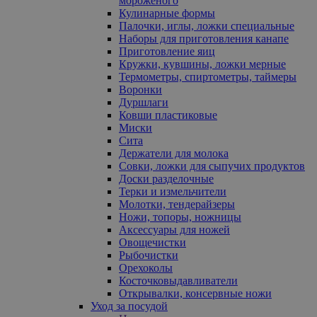
мороженого
Кулинарные формы
Палочки, иглы, ложки специальные
Наборы для приготовления канапе
Приготовление яиц
Кружки, кувшины, ложки мерные
Термометры, спиртометры, таймеры
Воронки
Дуршлаги
Ковши пластиковые
Миски
Сита
Держатели для молока
Совки, ложки для сыпучих продуктов
Доски разделочные
Терки и измельчители
Молотки, тендерайзеры
Ножи, топоры, ножницы
Аксессуары для ножей
Овощечистки
Рыбочистки
Орехоколы
Косточковыдавливатели
Открывалки, консервные ножи
Уход за посудой