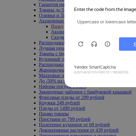
Гарантия низкой цены
Товары до 500 руб
Оливки и Лимоны
Акционные товары
Назад
Акционные товары
Скидка 20% по промокоду
Распродажа! Ульяновск до -70%
Лучшая цена
Товары с бесплатной доставкой
Кухонный текстиль
Распродажа до -50%
Жаропрочная посуда
Махровые полотенца
До -50% на ковры
Наборы посуды FORA
Заварочные чайники с бамбуковой крышкой
Флисовые пледы от 299 рублей
Кружки 249 рублей
Пледы от 1499 рублей
Промо товары
Простыни от 799 рублей
Полотенце кухонное от 69 рублей
Декоративные растения от 439 рублей
Декоративные наволочки и подушки