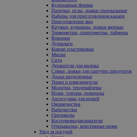
Кулинарные формы
Палочки, иглы, ложки специальные
Наборы для приготовления канапе
Приготовление яиц
Кружки, кувшины, ложки мерные
Термометры, спиртометры, таймеры
Воронки
Дуршлаги
Ковши пластиковые
Миски
Сита
Держатели для молока
Совки, ложки для сыпучих продуктов
Доски разделочные
Терки и измельчители
Молотки, тендерайзеры
Ножи, топоры, ножницы
Аксессуары для ножей
Овощечистки
Рыбочистки
Орехоколы
Косточковыдавливатели
Открывалки, консервные ножи
Уход за посудой