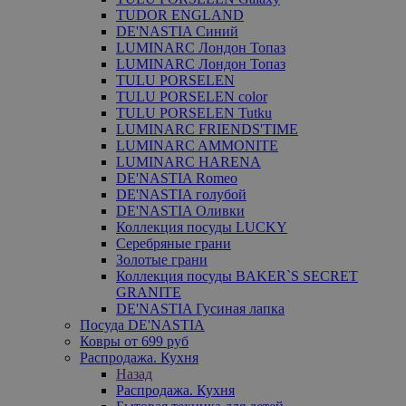
TUDOR ENGLAND
DE'NASTIA Синий
LUMINARC Лондон Топаз
LUMINARC Лондон Топаз
TULU PORSELEN
TULU PORSELEN color
TULU PORSELEN Tutku
LUMINARC FRIENDS'TIME
LUMINARC AMMONITE
LUMINARC HARENA
DE'NASTIA Romeo
DE'NASTIA голубой
DE'NASTIA Оливки
Коллекция посуды LUCKY
Серебряные грани
Золотые грани
Коллекция посуды BAKER`S SECRET
GRANITE
DE'NASTIA Гусиная лапка
Посуда DE'NASTIA
Ковры от 699 руб
Распродажа. Кухня
Назад
Распродажа. Кухня