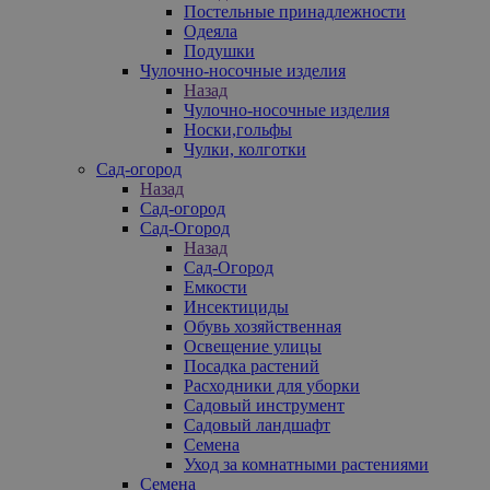
Постельные принадлежности
Одеяла
Подушки
Чулочно-носочные изделия
Назад
Чулочно-носочные изделия
Носки,гольфы
Чулки, колготки
Сад-огород
Назад
Сад-огород
Сад-Огород
Назад
Сад-Огород
Емкости
Инсектициды
Обувь хозяйственная
Освещение улицы
Посадка растений
Расходники для уборки
Садовый инструмент
Садовый ландшафт
Семена
Уход за комнатными растениями
Семена