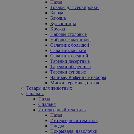
Назад
Товары для сервировки
Блюда
Блюдца
Бульонницы
Кружки
Наборы столовые
Наборы салатников
Салатник большой
Салатник мелкий
Салатник средний
Тарелки десертные
Тарелки обеденные
Тарелки суповые
Чайные, Кофейные наборы
Миски керамика, стекло
Товары для животных
Спальня
Назад
Спальня
Интерьерный текстиль
Назад
Интерьерный текстиль
Пледы
Покрывала, наволочки