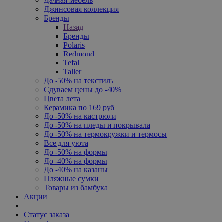
Дачная мебель
Джинсовая коллекция
Бренды
Назад
Бренды
Polaris
Redmond
Tefal
Taller
До -50% на текстиль
Сдуваем цены до -40%
Цвета лета
Керамика по 169 руб
До -50% на кастрюли
До -50% на пледы и покрывала
До -50% на термокружки и термосы
Все для уюта
До -50% на формы
До -40% на формы
До -40% на казаны
Пляжные сумки
Товары из бамбука
Акции
Статус заказа