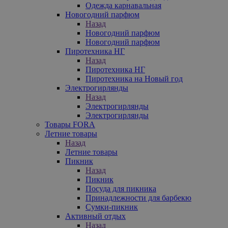
Одежда карнавальная
Новогодний парфюм
Назад
Новогодний парфюм
Новогодний парфюм
Пиротехника НГ
Назад
Пиротехника НГ
Пиротехника на Новый год
Электрогирлянды
Назад
Электрогирлянды
Электрогирлянды
Товары FORA
Летние товары
Назад
Летние товары
Пикник
Назад
Пикник
Посуда для пикника
Принадлежности для барбекю
Сумки-пикник
Активный отдых
Назад