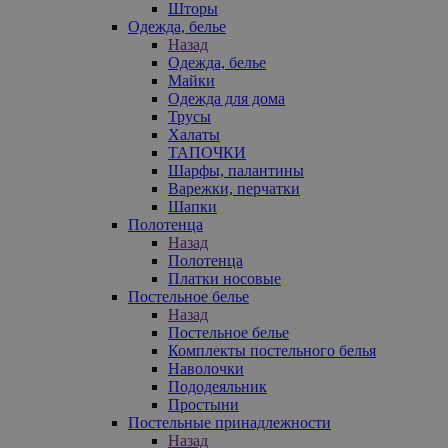
Шторы
Одежда, белье
Назад
Одежда, белье
Майки
Одежда для дома
Трусы
Халаты
ТАПОЧКИ
Шарфы, палантины
Варежки, перчатки
Шапки
Полотенца
Назад
Полотенца
Платки носовые
Постельное белье
Назад
Постельное белье
Комплекты постельного белья
Наволочки
Пододеяльник
Простыни
Постельные принадлежности
Назад