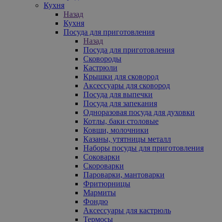
Кухня
Назад
Кухня
Посуда для приготовления
Назад
Посуда для приготовления
Сковороды
Кастрюли
Крышки для сковород
Аксессуары для сковород
Посуда для выпечки
Посуда для запекания
Одноразовая посуда для духовки
Котлы, баки столовые
Ковши, молочники
Казаны, утятницы металл
Наборы посуды для приготовления
Соковарки
Скороварки
Пароварки, мантоварки
Фритюрницы
Мармиты
Фондю
Аксессуары для кастрюль
Термосы