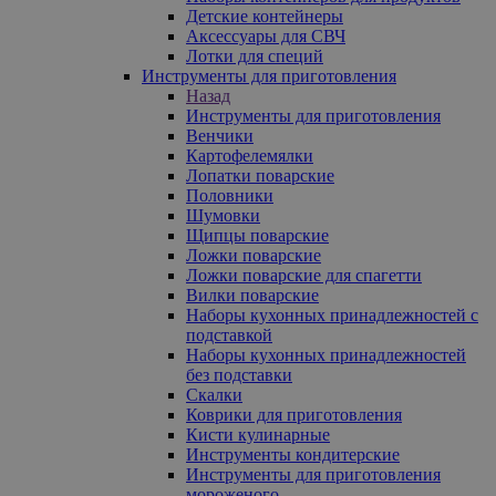
Детские контейнеры
Аксессуары для СВЧ
Лотки для специй
Инструменты для приготовления
Назад
Инструменты для приготовления
Венчики
Картофелемялки
Лопатки поварские
Половники
Шумовки
Щипцы поварские
Ложки поварские
Ложки поварские для спагетти
Вилки поварские
Наборы кухонных принадлежностей с
подставкой
Наборы кухонных принадлежностей
без подставки
Скалки
Коврики для приготовления
Кисти кулинарные
Инструменты кондитерские
Инструменты для приготовления
мороженого