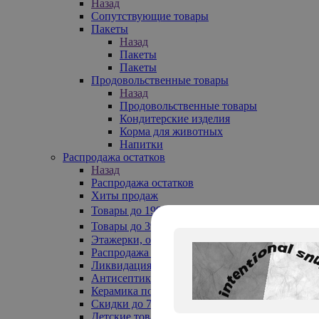
Назад
Сопутствующие товары
Пакеты
Назад
Пакеты
Пакеты
Продовольственные товары
Назад
Продовольственные товары
Кондитерские изделия
Корма для животных
Напитки
Распродажа остатков
Назад
Распродажа остатков
Хиты продаж
Товары до 199₽
Товары до 399₽
Этажерки, обувницы
Распродажа текстиля до -50%
Ликвидация до -70%
Антисептики
Керамика по 129 руб
Скидки до 70%
Детские товары