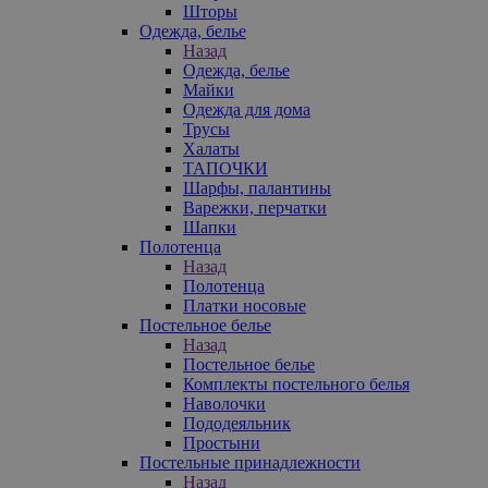
Шторы
Одежда, белье
Назад
Одежда, белье
Майки
Одежда для дома
Трусы
Халаты
ТАПОЧКИ
Шарфы, палантины
Варежки, перчатки
Шапки
Полотенца
Назад
Полотенца
Платки носовые
Постельное белье
Назад
Постельное белье
Комплекты постельного белья
Наволочки
Пододеяльник
Простыни
Постельные принадлежности
Назад