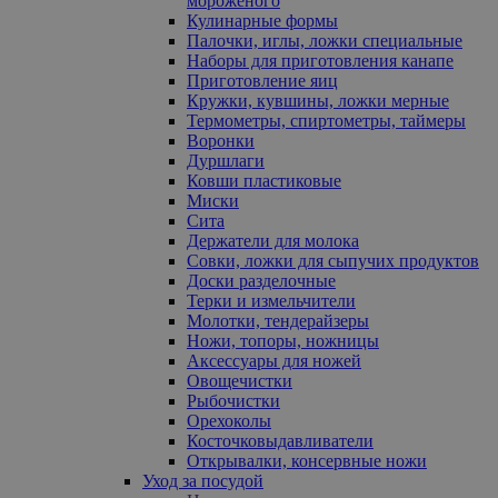
мороженого
Кулинарные формы
Палочки, иглы, ложки специальные
Наборы для приготовления канапе
Приготовление яиц
Кружки, кувшины, ложки мерные
Термометры, спиртометры, таймеры
Воронки
Дуршлаги
Ковши пластиковые
Миски
Сита
Держатели для молока
Совки, ложки для сыпучих продуктов
Доски разделочные
Терки и измельчители
Молотки, тендерайзеры
Ножи, топоры, ножницы
Аксессуары для ножей
Овощечистки
Рыбочистки
Орехоколы
Косточковыдавливатели
Открывалки, консервные ножи
Уход за посудой