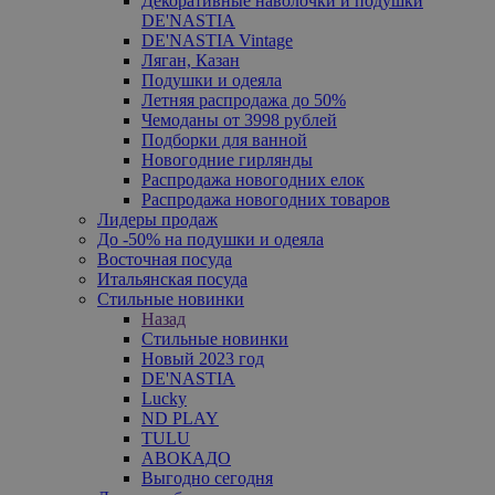
Декоративные наволочки и подушки
DE'NASTIA
DE'NASTIA Vintage
Ляган, Казан
Подушки и одеяла
Летняя распродажа до 50%
Чемоданы от 3998 рублей
Подборки для ванной
Новогодние гирлянды
Распродажа новогодних елок
Распродажа новогодних товаров
Лидеры продаж
До -50% на подушки и одеяла
Восточная посуда
Итальянская посуда
Стильные новинки
Назад
Стильные новинки
Новый 2023 год
DE'NASTIA
Lucky
ND PLAY
TULU
АВОКАДО
Выгодно сегодня