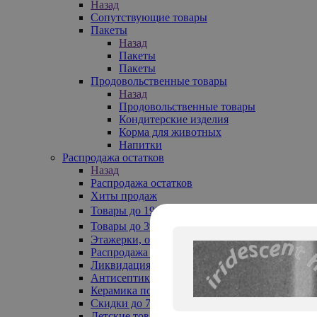
Назад
Сопутствующие товары
Пакеты
Назад
Пакеты
Пакеты
Продовольственные товары
Назад
Продовольственные товары
Кондитерские изделия
Корма для животных
Напитки
Распродажа остатков
Назад
Распродажа остатков
Хиты продаж
Товары до 199₽
Товары до 399₽
Этажерки, обувницы
Распродажа текстиля до -50%
Ликвидация до -70%
Антисептики
Керамика по 129 руб
Скидки до 70%
Детские товары