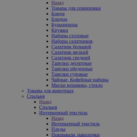
Назад
Товары для сервировки
Блюда
Блюдца
Бульонницы
Кружки
Наборы столовые
Наборы салатников
Салатник большой
Салатник мелкий
Салатник средний
Тарелки десертные
Тарелки обеденные
Тарелки суповые
Чайные, Кофейные наборы
Миски керамика, стекло
Товары для животных
Спальня
Назад
Спальня
Интерьерный текстиль
Назад
Интерьерный текстиль
Пледы
Покрывала, наволочки