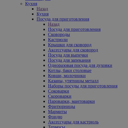
Кухня
Назад
Кухня
Посуда для приготовления
Назад
Посуда для приготовления
Сковороды
Кастрюли
Крышки для сковород
Аксессуары для сковород
Посуда для выпечки
Посуда для запекания
Одноразовая посуда для духовки
Котлы, баки столовые
Ковши, молочники
Казаны, утятницы металл
Наборы посуды для приготовления
Соковарки
Скороварки
Пароварки, мантоварки
Фритюрницы
Мармиты
Фондю
Аксессуары для кастрюль
Термосы