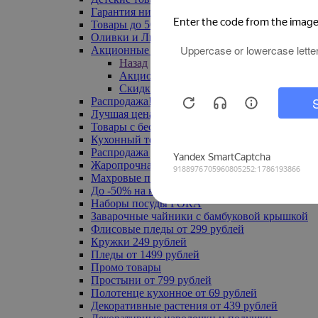
Гарантия низкой цены
Товары до 500 руб
Оливки и Лимоны
Акционные товары
Назад
Акционные товары
Скидка 20% по промокоду
Распродажа! Ульяновск до -70%
Лучшая цена
Товары с бесплатной доставкой
Кухонный текстиль
Распродажа до -50%
Жаропрочная посуда
Махровые полотенца
До -50% на ковры
Наборы посуды FORA
Заварочные чайники с бамбуковой крышкой
Флисовые пледы от 299 рублей
Кружки 249 рублей
Пледы от 1499 рублей
Промо товары
Простыни от 799 рублей
Полотенце кухонное от 69 рублей
Декоративные растения от 439 рублей