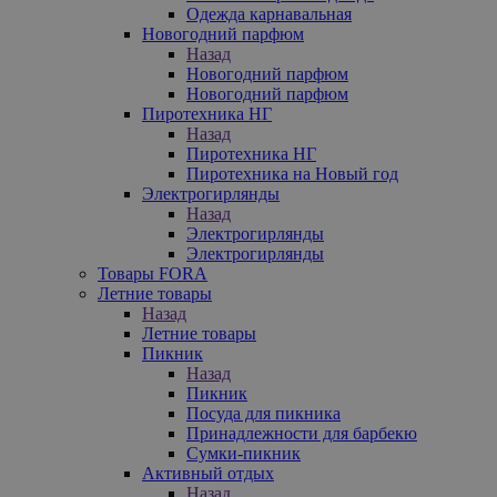
Одежда карнавальная
Новогодний парфюм
Назад
Новогодний парфюм
Новогодний парфюм
Пиротехника НГ
Назад
Пиротехника НГ
Пиротехника на Новый год
Электрогирлянды
Назад
Электрогирлянды
Электрогирлянды
Товары FORA
Летние товары
Назад
Летние товары
Пикник
Назад
Пикник
Посуда для пикника
Принадлежности для барбекю
Сумки-пикник
Активный отдых
Назад