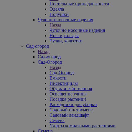
Постельные принадлежности
Одеяла
Подушки
Чулочно-носочные изделия
Назад
Чулочно-носочные изделия
Носки,гольфы
Чулки, колготки
Сад-огород
Назад
Сад-огород
Сад-Огород
Назад
Сад-Огород
Емкости
Инсектициды
Обувь хозяйственная
Освещение улицы
Посадка растений
Расходники для уборки
Садовый инструмент
Садовый ландшафт
Семена
Уход за комнатными растениями
Семена