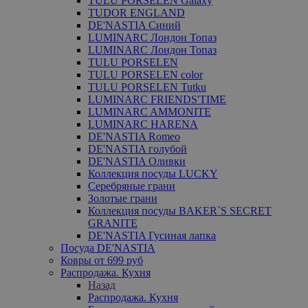
TULU PORSELEN Galaxy
TUDOR ENGLAND
DE'NASTIA Синий
LUMINARC Лондон Топаз
LUMINARC Лондон Топаз
TULU PORSELEN
TULU PORSELEN color
TULU PORSELEN Tutku
LUMINARC FRIENDS'TIME
LUMINARC AMMONITE
LUMINARC HARENA
DE'NASTIA Romeo
DE'NASTIA голубой
DE'NASTIA Оливки
Коллекция посуды LUCKY
Серебряные грани
Золотые грани
Коллекция посуды BAKER`S SECRET
GRANITE
DE'NASTIA Гусиная лапка
Посуда DE'NASTIA
Ковры от 699 руб
Распродажа. Кухня
Назад
Распродажа. Кухня