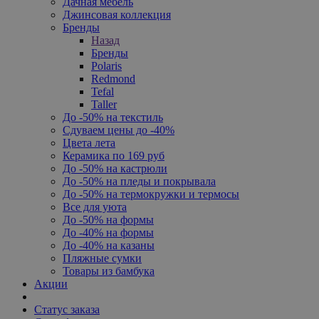
Дачная мебель
Джинсовая коллекция
Бренды
Назад
Бренды
Polaris
Redmond
Tefal
Taller
До -50% на текстиль
Сдуваем цены до -40%
Цвета лета
Керамика по 169 руб
До -50% на кастрюли
До -50% на пледы и покрывала
До -50% на термокружки и термосы
Все для уюта
До -50% на формы
До -40% на формы
До -40% на казаны
Пляжные сумки
Товары из бамбука
Акции
Статус заказа